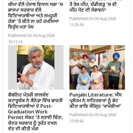
ਚੀਮਾ ਵੱਲੋਂ ਪੰਜਾਬ ਵਿਧਾਨ ਸਭਾ 'ਚ
ਤੋਂ ਤੇਜ਼ ਮੀਂਹ, ਚੰਡੀਗੜ੍ਹ 'ਚ ਵੀ
ਭਾਜਪਾ ਸਰਕਾਰ ਵੱਲੋਂ
ਮੀਂਹ ਪੈਣ ਦੀ ਸੰਭਾਵਨਾ
ਵਿਦਿਆਰਥੀਆਂ ਅਤੇ ਜਮਹੂਰੀ
Published On 03 Aug 2026
ਹੱਕਾਂ 'ਤੇ ਕੀਤੇ ਜਾ ਰਹੇ ਹਮਲਿਆਂ
11:25:30
ਵਿਰੁੱਧ ਮਤਾ ਪੇਸ਼
Published On 04 Aug 2026
10:11:14
ਕੈਬਨਿਟ ਮੰਤਰੀ ਲਾਲਚੰਦ
Punjabi Literature: ਐੱਸ
ਕਟਾਰੂਚੱਕ ਨੇ ਕੈਨੇਡਾ ਵਿੱਚ ਭਾਰਤੀ
ਪ੍ਰਸ਼ੋਤਮ ਨੇ ਸਾਹਿਤਕਾਰਾਂ ਨੂੰ ਭੇਟ
ਵਿਦਿਆਰਥੀਆਂ ਦੇ Post-
ਕੀਤਾ ਕਾਵਿ ਸੰਗ੍ਰਿਹ ‘ਖਾਮੋਸ਼ੀਆਂ’
Graduation Work
Published On 03 Aug 2026
Permit ਸੰਕਟ 'ਤੇ ਜਤਾਈ ਚਿੰਤਾ,
17:58:42
ਕੇਂਦਰ ਸਰਕਾਰ ਨੂੰ ਤੁਰੰਤ ਦਖਲ
ਦੇਣ ਦੀ ਕੀਤੀ ਮੰਗ