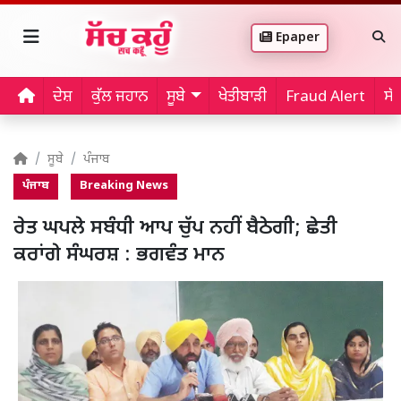
Epaper
ਦੇਸ਼
ਕੁੱਲ ਜਹਾਨ
ਸੂਬੇ
ਖੇਤੀਬਾੜੀ
Fraud Alert
ਸੱ
ਸੂਬੇ
ਪੰਜਾਬ
ਪੰਜਾਬ
Breaking News
ਰੇਤ ਘਪਲੇ ਸਬੰਧੀ ਆਪ ਚੁੱਪ ਨਹੀਂ ਬੈਠੇਗੀ; ਛੇਤੀ
ਕਰਾਂਗੇ ਸੰਘਰਸ਼ : ਭਗਵੰਤ ਮਾਨ