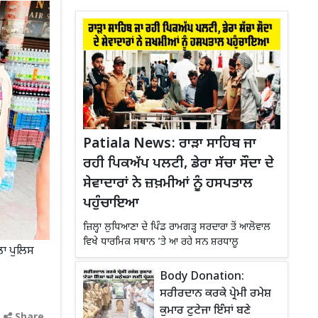
Patiala News: ਰਾੜਾ ਸਾਹਿਬ ਜਾ
ਰਹੀ ਪਿਕਅੱਪ ਪਲਟੀ, ਡੇਰਾ ਸੱਚਾ ਸੌਦਾ ਦੇ
ਸੇਵਾਦਾਰਾਂ ਨੇ ਜ਼ਖ਼ਮੀਆਂ ਨੂੰ ਹਸਪਤਾਲ
ਪਹੁੰਚਾਇਆ
ਜ਼ਿਲ੍ਹਾ ਲੁਧਿਆਣਾ ਦੇ ਪਿੰਡ ਰਾਮਗੜ੍ਹ ਸਰਦਾਰਾ ਤੋਂ ਆਲੋਵਾਲ
ਵਿਖੇ ਧਾਰਮਿਕ ਸਥਾਨ ’ਤੇ ਆ ਰਹੇ ਸਨ ਸ਼ਰਧਾਲੂ
ਲਾ ਪੁਲਿਸ
Body Donation:
ਸਰੀਰਦਾਨ ਕਰਕੇ ਪ੍ਰੇਮੀ ਰਮੇਸ਼
ਕੁਮਾਰ ਟੁਟੇਜਾ ਇੰਸਾਂ ਬਣੇ
Share