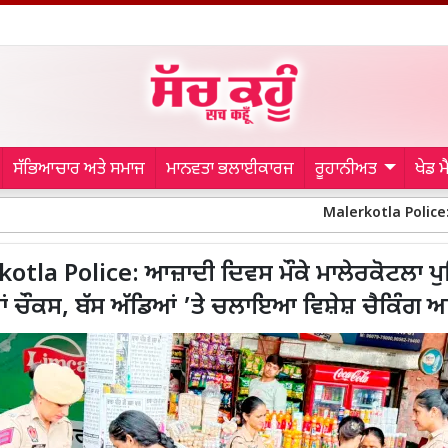
ਸੱਭਿਆਚਾਰ ਅਤੇ ਸਮਾਜ
ਮਾਨਵਤਾ ਭਲਾਈਕਾਰਜ
ਰੂਹਾਨੀਅਤ
ਖੇਡ 
Malerkotla Police: ਆਜ਼ਾਦੀ ਦਿਵਸ ਮੌਕੇ ਮਾਲੇਰ
otla Police: ਆਜ਼ਾਦੀ ਦਿਵਸ ਮੌਕੇ ਮਾਲੇਰਕੋਟਲਾ ਪ
ਰ੍ਹਾਂ ਚੌਕਸ, ਬੱਸ ਅੱਡਿਆਂ ’ਤੇ ਚਲਾਇਆ ਵਿਸ਼ੇਸ਼ ਚੈਕਿੰ