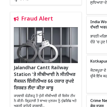
ਲੁਧਿਆਣਾ ਦੇ
Fraud Alert
India Wom
ਦੱਖਣੀ ਅਫਰ
ਭਾਰਤੀ ਮਹਿਲ
ਦੌਰੇ ’ਚ ਹੁਣ 
Kotkapura
Jalandhar Cantt Railway
ਕੋਟਕਪੂਰਾ ਦੇ
Station 'ਤੇ ਸੀਬੀਆਈ ਨੇ ਸੀਨੀਅਰ
ਚੁੱਕੇ ਇੱਕ ਕਰ
ਸੈਕਸ਼ਨ ਇੰਜੀਨੀਅਰ 66 ਹਜ਼ਾਰ ਰੁਪਏ
ਰਿਸ਼ਵਤ ਲੈਂਦਾ ਕੀਤਾ ਕਾਬੂ
ਕਾਰਵਾਈ ਚੰਡੀਗੜ੍ਹ ਤੋਂ ਪੁੱਜੀ ਸੀਬੀਆਈ ਦੀ ਵਿਸ਼ੇਸ਼ ਟੀਮ
Crime New
ਨੇ ਕੀਤੀ। ਗ੍ਰਿਫ਼ਤਾਰੀ ਤੋਂ ਬਾਅਦ ਮੁਲਜ਼ਮ ਨੂੰ ਪੁੱਛਗਿੱਛ ਅਤੇ
ਕੇਸ ਦਰਜ
ਅਗਲੀ ਕਾਨੂੰਨੀ ਕਾਰਵਾਈ...