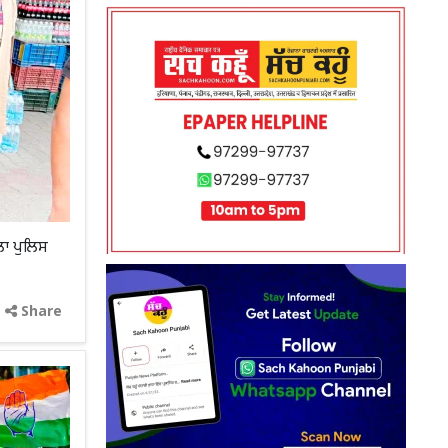
ਲਾ ਪੁਲਿਸ
Share