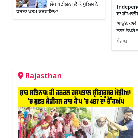
ਲੱਖ ਪਟੀਸ਼ਨਾਂ ਲੈ ਕੇ ਪੁਲਿਸ ਨੇ
Independe
ਧਰਨਾ ਖਤਮ ਕਰਵਾਇਆ
ਦਾ ਡੀਆਈਜ
ਆਉਣ ਵਾਲੇ 8
ਨਾਲ ਨੇਪਰੇ ਚਾ
ਪੰਜਾਬ
Rajasthan