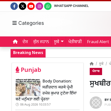
WHATSAPP CHANNEL
Categories
ਦੇਸ਼
ਕੁੱਲ ਜਹਾਨ
ਸੂਬੇ
ਖੇਤੀਬਾੜੀ
Fraud Alert
Breaking News
ਸੂਬੇ
ਪ
Punjab
ਪੰਜਾਬ
Body Donation:
ਸੁਖਬੀਰ
ਸਰੀਰਦਾਨ ਕਰਕੇ ਪ੍ਰੇਮੀ
ਰਮੇਸ਼ ਕੁਮਾਰ ਟੁਟੇਜਾ ਇੰਸਾਂ
ਬਣੇ ਮਨੁੱਖਤਾ ਲਈ ਪ੍ਰੇਰਨਾ
BY
06 Aug 2026 10:33:57
PUB