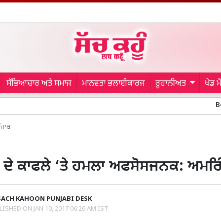
ਸੱਭਿਆਚਾਰ ਅਤੇ ਸਮਾਜ
ਮਾਨਵਤਾ ਭਲਾਈਕਾਰਜ
ਰੂਹਾਨੀਅਤ
ਖੇਡ 
Body Donation
ੰਜਾਬ
 ਦੇ ਕਾਫਲੇ ‘ਤੇ ਹਮਲਾ ਅਫਸੋਸਜਨਕ: ਅਮਰ
SACH KAHOON PUNJABI DESK
LISHED ON
JAN 10, 2017 06:26 AM IST