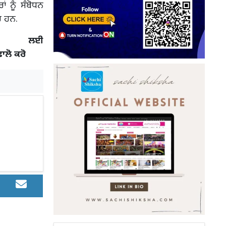
ਂ ਨੂੰ ਸੰਬੋਧਨ
ਰ ਹਨ.
 ਲਈ
ਫਾਲੋ ਕਰੋ