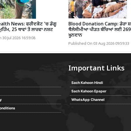
lth News: ਫਰੀਦਕੋਟ ’ਚ ਡੇਂਗੂ
Blood Donation Camp: ਡੇਰਾ ਸ਼ਰਧ
ੁਹਿੰਮ, 25 ਥਾਵਾਂ ਤੋਂ ਲਾਰਵਾ ਨਸ਼ਟ
ਥੈਲੇਸੀਮੀਆ ਪੀੜਤ ਬੱਚਿਆਂ ਲਈ 269
ਖੂਨਦਾਨ
 30 Jul 2026 16:59:08
Published On 03 Aug 2026 09:59:33
Important Links
Sach Kahoon Hindi
Sach Kahoon Epaper
cy
WhatsApp Channel
onditions