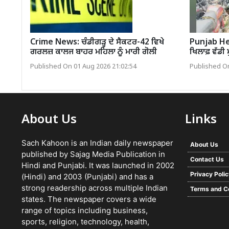
Crime News: ਚੰਡੀਗੜ੍ਹ ਦੇ ਸੈਕਟਰ-42 ਵਿਖੇ
Punjab Hea
ਗਰਲਜ਼ ਕਾਲਜ ਬਾਹਰ ਮਹਿਲਾ ਨੂੰ ਮਾਰੀ ਗੋਲੀ
ਖਿਲਾਫ਼ ਵੱਡੀ ਮ
Published On 01 Aug 2026 21:02:54
Published On
About Us
Links
Sach Kahoon is an Indian daily newspaper
About Us
published by Sajag Media Publication in
Contact Us
Hindi and Punjabi. It was launched in 2002
Privacy Poli
(Hindi) and 2003 (Punjabi) and has a
strong readership across multiple Indian
Terms and C
states. The newspaper covers a wide
range of topics including business,
sports, religion, technology, health,