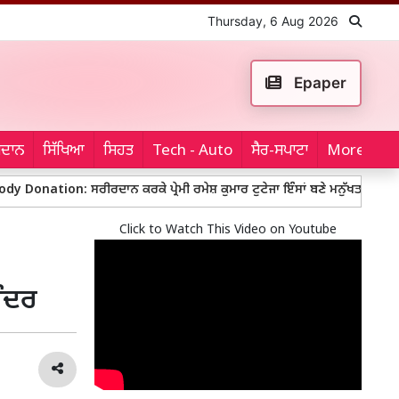
Thursday, 6 Aug 2026
Epaper
ਮੈਦਾਨ
ਸਿੱਖਿਆ
ਸਿਹਤ
Tech - Auto
ਸੈਰ-ਸਪਾਟਾ
More...
: ਸਰੀਰਦਾਨ ਕਰਕੇ ਪ੍ਰੇਮੀ ਰਮੇਸ਼ ਕੁਮਾਰ ਟੁਟੇਜਾ ਇੰਸਾਂ ਬਣੇ ਮਨੁੱਖਤਾ ਲਈ ਪ੍ਰੇਰਨਾ
Click to Watch This Video on Youtube
ਿੰਦਰ