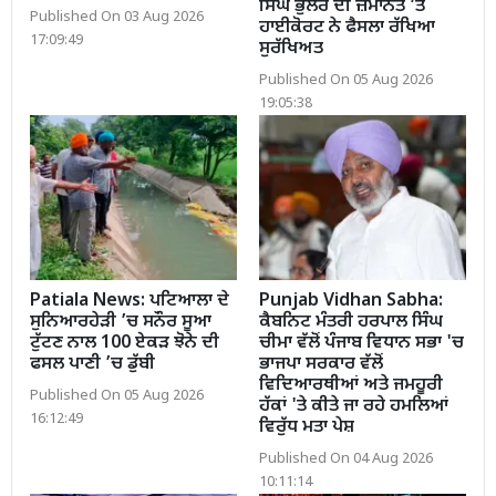
ਸਿੰਘ ਭੁੱਲਰ ਦੀ ਜ਼ਮਾਨਤ ’ਤੇ
Published On 03 Aug 2026
ਹਾਈਕੋਰਟ ਨੇ ਫੈਸਲਾ ਰੱਖਿਆ
17:09:49
ਸੁਰੱਖਿਅਤ
Published On 05 Aug 2026
19:05:38
Patiala News: ਪਟਿਆਲਾ ਦੇ
Punjab Vidhan Sabha:
ਸੁਨਿਆਰਹੇੜੀ ’ਚ ਸਨੌਰ ਸੂਆ
ਕੈਬਨਿਟ ਮੰਤਰੀ ਹਰਪਾਲ ਸਿੰਘ
ਟੁੱਟਣ ਨਾਲ 100 ਏਕੜ ਝੋਨੇ ਦੀ
ਚੀਮਾ ਵੱਲੋਂ ਪੰਜਾਬ ਵਿਧਾਨ ਸਭਾ 'ਚ
ਫਸਲ ਪਾਣੀ ’ਚ ਡੁੱਬੀ
ਭਾਜਪਾ ਸਰਕਾਰ ਵੱਲੋਂ
ਵਿਦਿਆਰਥੀਆਂ ਅਤੇ ਜਮਹੂਰੀ
Published On 05 Aug 2026
ਹੱਕਾਂ 'ਤੇ ਕੀਤੇ ਜਾ ਰਹੇ ਹਮਲਿਆਂ
16:12:49
ਵਿਰੁੱਧ ਮਤਾ ਪੇਸ਼
Published On 04 Aug 2026
10:11:14