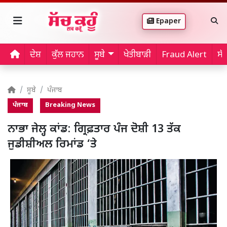
Epaper
ਦੇਸ਼
ਕੁੱਲ ਜਹਾਨ
ਸੂਬੇ
ਖੇਤੀਬਾੜੀ
Fraud Alert
ਸੱ
ਸੂਬੇ
ਪੰਜਾਬ
ਪੰਜਾਬ
Breaking News
ਨਾਭਾ ਜੇਲ੍ਹ ਕਾਂਡ: ਗ੍ਰਿਫ਼ਤਾਰ ਪੰਜ ਦੋਸ਼ੀ 13 ਤੱਕ
ਜੁਡੀਸ਼ੀਅਲ ਰਿਮਾਂਡ ‘ਤੇ