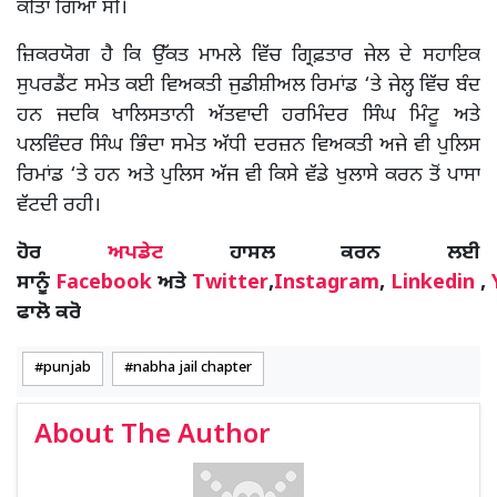
ਕੀਤਾ ਗਿਆ ਸੀ।
ਜ਼ਿਕਰਯੋਗ ਹੈ ਕਿ ਉੱਕਤ ਮਾਮਲੇ ਵਿੱਚ ਗ੍ਰਿਫ਼ਤਾਰ ਜੇਲ ਦੇ ਸਹਾਇਕ
ਸੁਪਰਡੈਂਟ ਸਮੇਤ ਕਈ ਵਿਅਕਤੀ ਜੁਡੀਸ਼ੀਅਲ ਰਿਮਾਂਡ ‘ਤੇ ਜੇਲ੍ਹ ਵਿੱਚ ਬੰਦ
ਹਨ ਜਦਕਿ ਖਾਲਿਸਤਾਨੀ ਅੱਤਵਾਦੀ ਹਰਮਿੰਦਰ ਸਿੰਘ ਮਿੰਟੂ ਅਤੇ
ਪਲਵਿੰਦਰ ਸਿੰਘ ਭਿੰਦਾ ਸਮੇਤ ਅੱਧੀ ਦਰਜ਼ਨ ਵਿਅਕਤੀ ਅਜੇ ਵੀ ਪੁਲਿਸ
ਰਿਮਾਂਡ ‘ਤੇ ਹਨ ਅਤੇ ਪੁਲਿਸ ਅੱਜ ਵੀ ਕਿਸੇ ਵੱਡੇ ਖੁਲਾਸੇ ਕਰਨ ਤੋਂ ਪਾਸਾ
ਵੱਟਦੀ ਰਹੀ।
ਹੋਰ
ਅਪਡੇਟ
ਹਾਸਲ ਕਰਨ ਲਈ
ਸਾਨੂੰ
Facebook
ਅਤੇ
Twitter
,
Instagram
,
Linkedin
,
ਫਾਲੋ ਕਰੋ
punjab
nabha jail chapter
About The Author