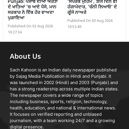
Punjab: ਪੰਜਾਬ ਦੀਆਂ ਔਰਤਾਂ
‘ਸੰਪਰਕ ਮੁਹਿੰਮ’, ਤੀਜੇ ਦਿਨ ਵੀ
ਦੇ ਖਾਤਿਆਂ ’ਚ ਆਏ ਪੈਸੇ, ਮਾਨ
ਹੰਗਾਮੇਦਾਰ, ‘ਚੰਨੀ ਲਿਆਓ’ ਦੇ
ਸਰਕਾਰ ਨੇ ਇੱਕ ਹੋਰ ਵਾਅਦਾ
ਗੂੰਜੇ ਨਾਅਰੇ
ਪੁਗਾਇਆ
Published On 03 Aug 2026
Published On 02 Aug 2026
10:52:49
10:27:34
About Us
Sach Kahoon is an Indian daily newspaper published
by Sajag Media Publication in Hindi and Punjabi. It
was launched in 2002 (Hindi) and 2003 (Punjabi) and
has a strong readership across multiple Indian states.
The newspaper covers a wide range of topics
including business, sports, religion, technology,
health, education, and national & international news.
It focuses on verified reporting and unbiased
journalism, with a team working 24/7 and a growing
digital presence.