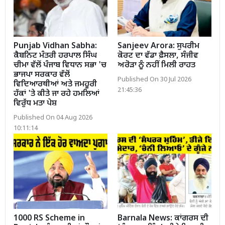
Punjab Vidhan Sabha:
Sanjeev Arora: ਸੁਪਰੀਮ
ਕੈਬਨਿਟ ਮੰਤਰੀ ਹਰਪਾਲ ਸਿੰਘ
ਕੋਰਟ ਦਾ ਵੱਡਾ ਫ਼ੈਸਲਾ, ਸੰਜੀਵ
ਚੀਮਾ ਵੱਲੋਂ ਪੰਜਾਬ ਵਿਧਾਨ ਸਭਾ 'ਚ
ਅਰੋੜਾ ਨੂੰ ਨਹੀਂ ਮਿਲੀ ਰਾਹਤ
ਭਾਜਪਾ ਸਰਕਾਰ ਵੱਲੋਂ
Published On 30 Jul 2026
ਵਿਦਿਆਰਥੀਆਂ ਅਤੇ ਜਮਹੂਰੀ
21:45:36
ਹੱਕਾਂ 'ਤੇ ਕੀਤੇ ਜਾ ਰਹੇ ਹਮਲਿਆਂ
ਵਿਰੁੱਧ ਮਤਾ ਪੇਸ਼
Published On 04 Aug 2026
10:11:14
1000 RS Scheme in
Barnala News: ਕਾਂਗਰਸ ਦੀ