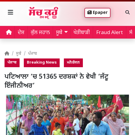
Epaper
ਦੇਸ਼
ਕੁੱਲ ਜਹਾਨ
ਸੂਬੇ
ਖੇਤੀਬਾੜੀ
Fraud Alert
ਸੱ
ਸੂਬੇ
ਪੰਜਾਬ
ਪੰਜਾਬ
Breaking News
ਮਨੋਰੰਜਨ
ਪਟਿਆਲਾ ‘ਚ 51365 ਦਰਸ਼ਕਾਂ ਨੇ ਵੇਖੀ ‘ਜੱਟੂ
ਇੰਜੀਨੀਅਰ’