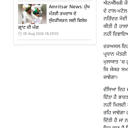
ਐਨਐੱਸਜੀ ਮੈਂ
Amritsar News: ਮੁੱਖ
ਦੇ ਟਾਲ-ਮਟੋਲ 
ਮੰਤਰੀ ਰਮਦਾਸ ਦੇ
ਨਰਿੰਦਰ ਮੋਦੀ
ਸੁੰਦਰੀਕਰਨ ਲਈ ਵਿਸ਼ੇਸ਼
ਕੀਤੀ ਹੈ ਹਾਲ
ਗ੍ਰਾਂਟ ਦੀ ਮੰਗ
ਨਹੀਂ ਦਿਵਾ
05 Aug 2026 18:29:50
ਦਰਅਸਲ ਇਹ ਮ
ਪ੍ਰਧਾਨ ਮੰਤਰ
ਮੁਲਾਕਾਤ ‘ਚ 
ਕਿ ਜੇਕਰ ਸਮਝ
ਜਾਵੇਗਾ।
ਦੱਸਿਆ ਇਹ ਵੀ
ਦਿੱਤਾ ਹੈ ਭਾ
ਨਹੀਂ ਮਿਲਦੀ 
ਰਹਿ ਜਾਵੇਗਾ ਹ
ਦਿੱਤੀ ਹੈ ਜਾਂ