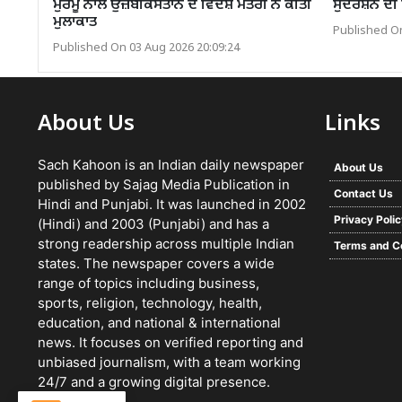
ਮੁਰਮੂ ਨਾਲ ਉਜ਼ਬੇਕਿਸਤਾਨ ਦੇ ਵਿਦੇਸ਼ ਮੰਤਰੀ ਨੇ ਕੀਤੀ
ਸੁਦਰਸ਼ਨ ਦੀ ਫ
ਮੁਲਾਕਾਤ
Published On
Published On 03 Aug 2026 20:09:24
About Us
Links
Sach Kahoon is an Indian daily newspaper
About Us
published by Sajag Media Publication in
Contact Us
Hindi and Punjabi. It was launched in 2002
Privacy Poli
(Hindi) and 2003 (Punjabi) and has a
strong readership across multiple Indian
Terms and C
states. The newspaper covers a wide
range of topics including business,
sports, religion, technology, health,
education, and national & international
news. It focuses on verified reporting and
unbiased journalism, with a team working
24/7 and a growing digital presence.