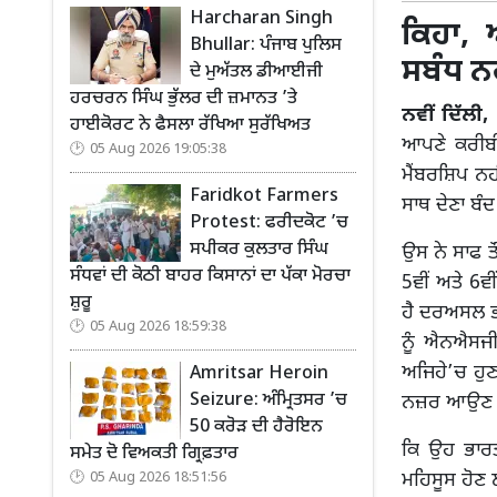
Harcharan Singh
ਕਿਹਾ, 
Bhullar: ਪੰਜਾਬ ਪੁਲਿਸ
ਸਬੰਧ ਨ
ਦੇ ਮੁਅੱਤਲ ਡੀਆਈਜੀ
ਹਰਚਰਨ ਸਿੰਘ ਭੁੱਲਰ ਦੀ ਜ਼ਮਾਨਤ ’ਤੇ
ਨਵੀਂ ਦਿੱਲੀ,
ਹਾਈਕੋਰਟ ਨੇ ਫੈਸਲਾ ਰੱਖਿਆ ਸੁਰੱਖਿਅਤ
ਆਪਣੇ ਕਰੀਬੀ
05 Aug 2026 19:05:38
ਮੈਂਬਰਸ਼ਿਪ ਨਹ
Faridkot Farmers
ਸਾਥ ਦੇਣਾ ਬੰਦ
Protest: ਫਰੀਦਕੋਟ ’ਚ
ਸਪੀਕਰ ਕੁਲਤਾਰ ਸਿੰਘ
ਉਸ ਨੇ ਸਾਫ ਤ
ਸੰਧਵਾਂ ਦੀ ਕੋਠੀ ਬਾਹਰ ਕਿਸਾਨਾਂ ਦਾ ਪੱਕਾ ਮੋਰਚਾ
5ਵੀਂ ਅਤੇ 6ਵ
ਸ਼ੁਰੂ
ਹੈ ਦਰਅਸਲ ਭਾ
05 Aug 2026 18:59:38
ਨੂੰ ਐਨਐਸਜੀ
ਅਜਿਹੇ’ਚ ਹੁਣ
Amritsar Heroin
Seizure: ਅੰਮ੍ਰਿਤਸਰ ’ਚ
ਨਜ਼ਰ ਆਉਣ ਵਾ
50 ਕਰੋੜ ਦੀ ਹੈਰੋਇਨ
ਕਿ ਉਹ ਭਾਰਤ
ਸਮੇਤ ਦੋ ਵਿਅਕਤੀ ਗ੍ਰਿਫ਼ਤਾਰ
ਮਹਿਸੂਸ ਹੋਣ ਲ
05 Aug 2026 18:51:56