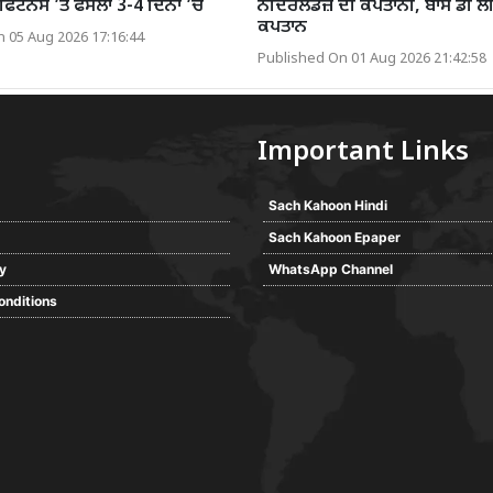
ਿਟਨੈਸ ’ਤੇ ਫੈਸਲਾ 3-4 ਦਿਨਾਂ ’ਚ
ਨੀਦਰਲੈਂਡਜ਼ ਦੀ ਕਪਤਾਨੀ, ਬਾਸ ਡੀ ਲੀਡੇ
ਕਪਤਾਨ
 05 Aug 2026 17:16:44
Published On 01 Aug 2026 21:42:58
Important Links
Sach Kahoon Hindi
Sach Kahoon Epaper
cy
WhatsApp Channel
onditions