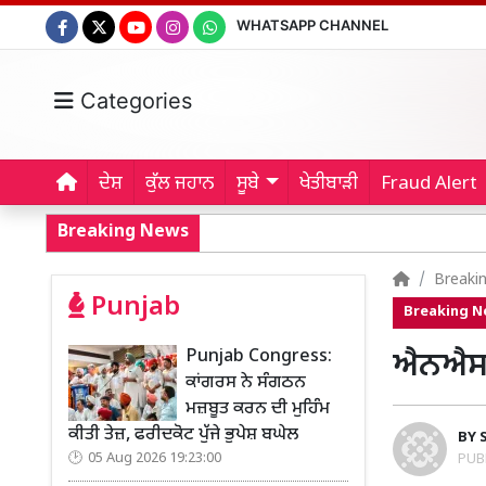
WHATSAPP CHANNEL
Categories
ਦੇਸ਼
ਕੁੱਲ ਜਹਾਨ
ਸੂਬੇ
ਖੇਤੀਬਾੜੀ
Fraud Alert
Breaking News
Breaki
Punjab
Breaking 
Punjab Congress:
ਐਨਐਸਜੀ
ਕਾਂਗਰਸ ਨੇ ਸੰਗਠਨ
ਮਜ਼ਬੂਤ ਕਰਨ ਦੀ ਮੁਹਿੰਮ
ਕੀਤੀ ਤੇਜ਼, ਫਰੀਦਕੋਟ ਪੁੱਜੇ ਭੁਪੇਸ਼ ਬਘੇਲ
BY
05 Aug 2026 19:23:00
PUB