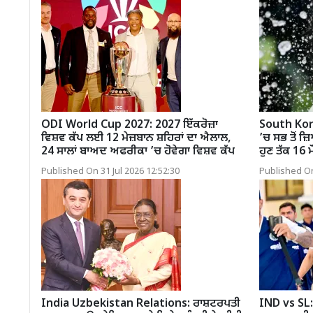
ODI World Cup 2027: 2027 ਇੱਕਰੋਜ਼ਾ
South Kor
ਵਿਸ਼ਵ ਕੱਪ ਲਈ 12 ਮੇਜ਼ਬਾਨ ਸ਼ਹਿਰਾਂ ਦਾ ਐਲਾਲ,
’ਚ ਸਭ ਤੋਂ 
24 ਸਾਲਾਂ ਬਾਅਦ ਅਫਰੀਕਾ ’ਚ ਹੋਵੇਗਾ ਵਿਸ਼ਵ ਕੱਪ
ਹੁਣ ਤੱਕ 16 ਮੌ
Published On 31 Jul 2026 12:52:30
Published On
India Uzbekistan Relations: ਰਾਸ਼ਟਰਪਤੀ
IND vs SL: 