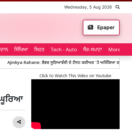
Wednesday, 5 Aug 2026
Epaper
ਮੈਦਾਨ
ਸਿੱਖਿਆ
ਸਿਹਤ
Tech - Auto
ਸੈਰ-ਸਪਾਟਾ
More...
a Rahane: ਵੈਭਵ ਸੂਰਿਆਵੰਸ਼ੀ ਦੇ ਟੈਸਟ ਕਰੀਅਰ ’ਤੇ ਅਜਿੰਕਿਆ ਰਹਾਣੇ ਦਾ ਵੱਡਾ ਬਿਆਨ, ਪ
Click to Watch This Video on Youtube
ੰ ਘੂਰਿਆ