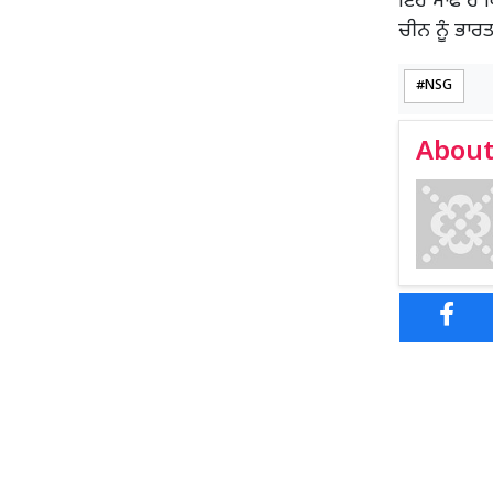
ਇਹ ਸਾਫ ਹੈ ਕਿ
ਚੀਨ ਨੂੰ ਭਾ
NSG
About