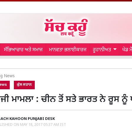
ਸੱਭਿਆਚਾਰ ਅਤੇ ਸਮਾਜ
ਮਾਨਵਤਾ ਭਲਾਈਕਾਰਜ
ਰੂਹਾਨੀਅਤ
ਖੇਡ 
Ajinky
ng News
News
ਕੁੱਲ ਜਹਾਨ
 ਮਾਮਲਾ : ਚੀਨ ਤੋਂ ਸਤੇ ਭਾਰਤ ਨੇ ਰੂਸ ਨੂ
SACH KAHOON PUNJABI DESK
LISHED ON
MAY 18, 2017 05:37 AM IST