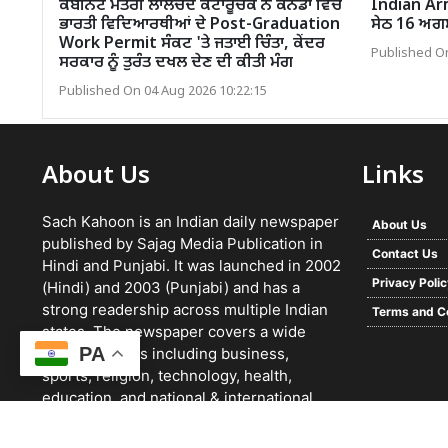
ਕੈਬਨਿਟ ਮੰਤਰੀ ਲਾਲਚੰਦ ਕਟਾਰੂਚੱਕ ਨੇ ਕੈਨੇਡਾ ਵਿੱਚ
Indian Arm
ਭਾਰਤੀ ਵਿਦਿਆਰਥੀਆਂ ਦੇ Post-Graduation
ਸੇਠ 16 ਅਗਸਤ 
Work Permit ਸੰਕਟ 'ਤੇ ਜਤਾਈ ਚਿੰਤਾ, ਕੇਂਦਰ
Published On
ਸਰਕਾਰ ਨੂੰ ਤੁਰੰਤ ਦਖਲ ਦੇਣ ਦੀ ਕੀਤੀ ਮੰਗ
Published On 04 Aug 2026 10:22:15
About Us
Links
Sach Kahoon is an Indian daily newspaper
About Us
published by Sajag Media Publication in
Contact Us
Hindi and Punjabi. It was launched in 2002
Privacy Poli
(Hindi) and 2003 (Punjabi) and has a
strong readership across multiple Indian
Terms and C
states. The newspaper covers a wide
PA
range of topics including business,
sports, religion, technology, health,
education, and national & international
news. It focuses on verified reporting and
unbiased journalism, with a team working