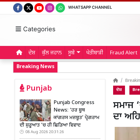
WHATSAPP CHANNEL
Categories
ਦੇਸ਼
ਕੁੱਲ ਜਹਾਨ
ਸੂਬੇ
ਖੇਤੀਬਾੜੀ
Fraud Alert
Breaking News
Breaki
Punjab
ਦੇਸ਼
Bre
Punjab Congress
ਸਮਾਜ ‘
News: ‘ਹਰ ਬੂਥ
ਦਾ ਅਹਿ
ਕਾਂਗਰਸ ਮਜ਼ਬੂਤ’ ਪ੍ਰੋਗਰਾਮ
ਦੀ ਸ਼ੁਰੂਆਤ ’ਚ ਹੀ ਛਿੜਿਆ ਵਿਵਾਦ
08 Aug 2026 20:31:26