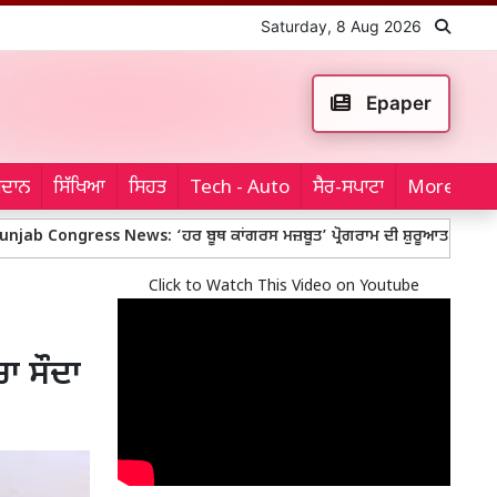
Saturday, 8 Aug 2026
Epaper
ਮੈਦਾਨ
ਸਿੱਖਿਆ
ਸਿਹਤ
Tech - Auto
ਸੈਰ-ਸਪਾਟਾ
More...
ess News: ‘ਹਰ ਬੂਥ ਕਾਂਗਰਸ ਮਜ਼ਬੂਤ’ ਪ੍ਰੋਗਰਾਮ ਦੀ ਸ਼ੁਰੂਆਤ ’ਚ ਹੀ ਛਿੜਿਆ ਵਿਵਾ
Click to Watch This Video on Youtube
ਾ ਸੌਦਾ