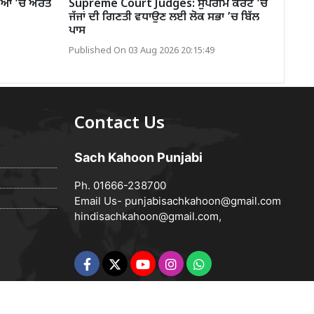
ਿਆਂ ’ਚ ਔਰਤ
Supreme Court Judges: ਸੁਪਰੀਮ ਕੋਰਟ ’ਚ
ਜੱਜਾਂ ਦੀ ਗਿਣਤੀ ਵਧਾਉਣ ਲਈ ਲੋਕ ਸਭਾ ’ਚ ਬਿੱਲ
ਪਾਸ
Published On 03 Aug 2026 20:15:49
Contact Us
Sach Kahoon Punjabi
Ph. 01666-238700
Email Us-
punjabisachkahoon@gmail.com
hindisachkahoon@gmail.com
,