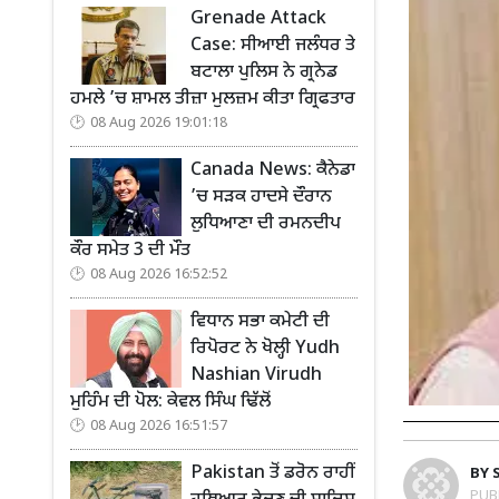
Grenade Attack
Case: ਸੀਆਈ ਜਲੰਧਰ ਤੇ
ਬਟਾਲਾ ਪੁਲਿਸ ਨੇ ਗ੍ਰਨੇਡ
ਹਮਲੇ ’ਚ ਸ਼ਾਮਲ ਤੀਜ਼ਾ ਮੁਲਜ਼ਮ ਕੀਤਾ ਗ੍ਰਿਫਤਾਰ
08 Aug 2026 19:01:18
Canada News: ਕੈਨੇਡਾ
’ਚ ਸੜਕ ਹਾਦਸੇ ਦੌਰਾਨ
ਲੁਧਿਆਣਾ ਦੀ ਰਮਨਦੀਪ
ਕੌਰ ਸਮੇਤ 3 ਦੀ ਮੌਤ
08 Aug 2026 16:52:52
ਵਿਧਾਨ ਸਭਾ ਕਮੇਟੀ ਦੀ
ਰਿਪੋਰਟ ਨੇ ਖੋਲ੍ਹੀ Yudh
Nashian Virudh
ਮੁਹਿੰਮ ਦੀ ਪੋਲ: ਕੇਵਲ ਸਿੰਘ ਢਿੱਲੋਂ
08 Aug 2026 16:51:57
Pakistan ਤੋਂ ਡਰੋਨ ਰਾਹੀਂ
BY
PUB