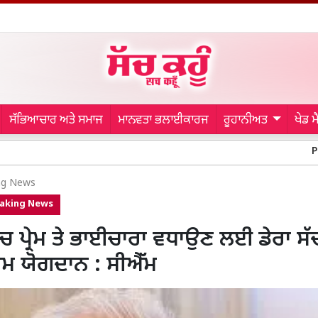
ਸੱਭਿਆਚਾਰ ਅਤੇ ਸਮਾਜ
ਮਾਨਵਤਾ ਭਲਾਈਕਾਰਜ
ਰੂਹਾਨੀਅਤ
ਖੇਡ 
Punjab Congr
ng News
aking News
ਚ ਪ੍ਰੇਮ ਤੇ ਭਾਈਚਾਰਾ ਵਧਾਉਣ ਲਈ ਡੇਰਾ ਸੱਚ
ਮ ਯੋਗਦਾਨ : ਸੀਐੱਮ