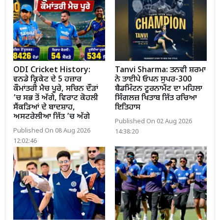
ODI Cricket History:
Tanvi Sharma: ਤਨਵੀ ਸ਼ਰਮਾ
ਵਨਡੇ ਕ੍ਰਿਕੇਟ ਦੇ 5 ਹਜ਼ਾਰ
ਨੇ ਤਾਈਪੇ ਓਪਨ ਸੁਪਰ-300
ਕੌਮਾਂਤਰੀ ਮੈਚ ਪੂਰੇ, ਸਚਿਨ ਦੌੜਾਂ
ਬੈਡਮਿੰਟਨ ਟੂਰਨਾਮੈਂਟ ਦਾ ਮਹਿਲਾ
’ਚ ਸਭ ਤੋਂ ਅੱਗੇ, ਵਿਰਾਟ ਕੋਹਲੀ
ਸਿੰਗਲਜ਼ ਖਿਤਾਬ ਜਿੱਤ ਰਚਿਆ
ਸੈਂਕੜਿਆਂ ਦੇ ਬਾਦਸ਼ਾਹ,
ਇਤਿਹਾਸ
ਅਸਟਰੇਲੀਆ ਜਿੱਤ ’ਚ ਅੱਗੇ
Published On 02 Aug 2026
Published On 08 Aug 2026
14:38:20
12:02:46