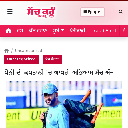
Epaper
ਦੇਸ਼
ਕੁੱਲ ਜਹਾਨ
ਸੂਬੇ
ਖੇਤੀਬਾੜੀ
Fraud Alert
ਸੱ
Uncategorized
Uncategorized
ਖੇਡ ਮੈਦਾਨ
ਧੋਨੀ ਦੀ ਕਪਤਾਨੀ ‘ਚ ਆਖਰੀ ਅਭਿਆਸ ਮੈਚ ਅੱਜ