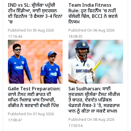
IND vs SL: ਸ਼੍ਰੀਲੰਕਾ ਪਹੁੰਚੀ
Team India Fitness
ਟੀਮ ਇੰਡੀਆ, ਸਾਈ ਸੁਦਰਸ਼ਨ
Rule: ਹੁਣ ਫਿਟਨੈੱਸ ’ਚ ਨਹੀਂ
ਦੀ ਫਿਟਨੈਸ ’ਤੇ ਫੈਸਲਾ 3-4 ਦਿਨਾਂ
ਚੱਲੇਗੀ ਢਿੱਲ, BCCI ਨੇ ਬਦਲੇ
’ਚ
ਨਿਯਮ
Published On 05 Aug 2026
Published On 06 Aug 2026
17:16:44
18:08:35
Galle Test Preparation:
Sai Sudharsan: ਸਾਈ
ਗਾਲੇ ਟੈਸਟ ਲਈ ਭਾਰਤ ਦੀ
ਸੁਦਰਸ਼ਨ ਸ਼੍ਰੀਲੰਕਾ ਟੈਸਟ ਸੀਰੀਜ਼
ਸਪਿਨ ਖਿਲਾਫ਼ ਖਾਸ ਤਿਆਰੀ,
ਤੋਂ ਬਾਹਰ, ਦੇਵਦੱਤ ਪਡਿੱਕਲ
ਗੰਭੀਰ ਨੇ ਬਣਵਾਈ ਵੱਖਰੀ ਪਿੱਚ
ਖੇਡਣਗੇ ਨੰਬਰ-3 ’ਤੇ, ਸਰਫਰਾਜ਼
ਖਾਨ ਨੂੰ ਕੀਤਾ ਜਾ ਸਕਦੈ ਸ਼ਾਮਲ
Published On 07 Aug 2026
Published On 08 Aug 2026
17:08:47
17:03:54