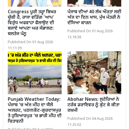
Congress ਪੂਰੀ ਤਰ੍ਹਾਂ ਬਿਖਰ
ਪੰਜਾਬ ਦੀਆਂ 40 ਲੱਖ ਔਰਤਾਂ ਲਈ
ਚੁੱਕੀ ਹੈ, ਰਾਜਾ ਵੜਿੰਗ 'ਆਪ'
ਅੱਜ ਦਾ ਦਿਨ ਖਾਸ, ਮੁੱਖ ਮੰਤਰੀ ਨੇ
ਵਿਰੁੱਧ ਅਫਵਾਹਾਂ ਫੈਲਾਉਣ ਦੀ
ਦੱਸਿਆ ਕਾਰਨ
ਬਜਾਏ ਆਪਣਾ ਘਰ ਸੰਭਾਲਣ:
Published On 01 Aug 2026
ਬਲਤੇਜ ਪੰਨੂ
12:18:38
Published On 01 Aug 2026
11:11:39
Punjab Weather Today:
Abohar News: ਲੁਟੇਰਿਆਂ ਨੇ
ਪੰਜਾਬ ’ਚ ਅੱਜ ਮੀਂਹ ਦਾ ਯੈਲੋ
ਟਰੱਕ ਡਰਾਇਵਰ ਨੂੰ ਕੁੱਟ ਕੇ ਕੀਤਾ
ਅਲਰਟ, ਪਠਾਨਕੋਟ-ਗੁਰਦਾਸਪੁਰ
ਜ਼ਖ਼ਮੀ
ਤੇ ਹੁਸ਼ਿਆਰਪੁਰ ’ਚ ਭਾਰੀ ਮੀਂਹ ਦੀ
Published On 04 Aug 2026
ਚਿਤਾਵਨੀ
11:25:02