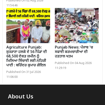
Published On 02 Aug 2026
11:54:46
Agriculture Punjab:
Punjab News: ਪੰਜਾਬ ’ਚ
ਸ਼ੁਤਰਾਣਾ ਹਲਕੇ ਦੇ 56 ਪਿੰਡਾਂ ਦੀ
ਸਫਾਈ ਕਰਮਚਾਰੀਆਂ ਦੀ
68,500 ਏਕੜ ਜ਼ਮੀਨ ਨੂੰ
ਹੜਤਾਲ ਖਤਮ
ਮਿਲਿਆ ਸਿੰਚਾਈ ਲਈ ਨਹਿਰੀ
Published On 04 Aug 2026
ਪਾਣੀ : ਬਰਿੰਦਰ ਕੁਮਾਰ ਗੋਇਲ
11:29:19
Published On 31 Jul 2026
11:06:00
About Us