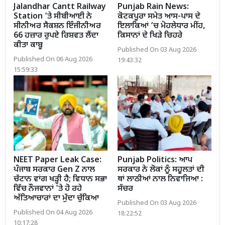
Jalandhar Cantt Railway
Punjab Rain News:
Station 'ਤੇ ਸੀਬੀਆਈ ਨੇ
ਕੋਟਕਪੂਰਾ ਸਮੇਤ ਆਸ-ਪਾਸ ਦੇ
ਸੀਨੀਅਰ ਸੈਕਸ਼ਨ ਇੰਜੀਨੀਅਰ
ਇਲਾਕਿਆਂ ’ਚ ਮੋਹਲੇਧਾਰ ਮੀਂਹ,
66 ਹਜ਼ਾਰ ਰੁਪਏ ਰਿਸ਼ਵਤ ਲੈਂਦਾ
ਕਿਸਾਨਾਂ ਦੇ ਖਿੜੇ ਚਿਹਰੇ
ਕੀਤਾ ਕਾਬੂ
Published On 03 Aug 2026
Published On 06 Aug 2026
19:43:32
15:59:33
NEET Paper Leak Case:
Punjab Politics: ਆਪ
ਪੰਜਾਬ ਸਰਕਾਰ Gen Z ਨਾਲ
ਸਰਕਾਰ ਨੇ ਲੋਕਾਂ ਨੂੰ ਸਹੂਲਤਾਂ ਦੀ
ਚੱਟਾਨ ਵਾਂਗ ਖੜ੍ਹੀ ਹੈ; ਵਿਧਾਨ ਸਭਾ
ਥਾਂ ਲਾਠੀਆਂ ਨਾਲ ਨਿਵਾਜਿਆ :
ਵਿੱਚ ਨੌਜਵਾਨਾਂ 'ਤੇ ਹੋ ਰਹੇ
ਸੱਚਰ
ਅੱਤਿਆਚਾਰਾਂ ਦਾ ਮੁੱਦਾ ਚੁੱਕਿਆ
Published On 03 Aug 2026
Published On 04 Aug 2026
18:22:52
10:17:28