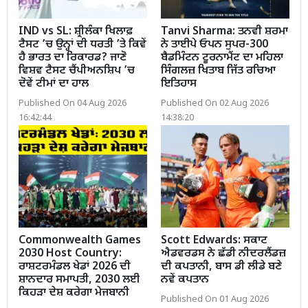
IND vs SL: ਸ਼੍ਰੀਲੰਕਾ ਖਿਲਾਫ਼
Tanvi Sharma: ਤਨਵੀ ਸ਼ਰਮਾ
ਟੈਸਟ ’ਚ ਉਨ੍ਹਾਂ ਦੀ ਧਰਤੀ ’ਤੇ ਕਿਵੇਂ
ਨੇ ਤਾਈਪੇ ਓਪਨ ਸੁਪਰ-300
ਹੈ ਭਾਰਤ ਦਾ ਰਿਕਾਰਡ? ਜਾਣੋ
ਬੈਡਮਿੰਟਨ ਟੂਰਨਾਮੈਂਟ ਦਾ ਮਹਿਲਾ
ਵਿਸ਼ਵ ਟੈਸਟ ਚੈਂਪੀਅਨਸ਼ਿਪ ’ਚ
ਸਿੰਗਲਜ਼ ਖਿਤਾਬ ਜਿੱਤ ਰਚਿਆ
ਦੋਵੇਂ ਟੀਮਾਂ ਦਾ ਹਾਲ
ਇਤਿਹਾਸ
Published On 04 Aug 2026
Published On 02 Aug 2026
16:42:44
14:38:20
Commonwealth Games
Scott Edwards: ਸਕਾਟ
2030 Host Country:
ਐਡਵਰਡਸ ਨੇ ਛੱਡੀ ਨੀਦਰਲੈਂਡਜ਼
ਰਾਸ਼ਟਰਮੰਡਲ ਖੇਡਾਂ 2026 ਦੀ
ਦੀ ਕਪਤਾਨੀ, ਬਾਸ ਡੀ ਲੀਡੇ ਬਣੇ
ਸ਼ਾਨਦਾਰ ਸਮਾਪਤੀ, 2030 ਲਈ
ਨਵੇਂ ਕਪਤਾਨ
ਕਿਹੜਾ ਦੇਸ਼ ਕਰੇਗਾ ਮੇਜਬਾਨੀ
Published On 01 Aug 2026