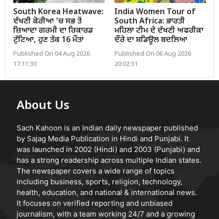
South Korea Heatwave:
India Women Tour of
ਦੱਖਣੀ ਕੋਰੀਆ ’ਚ ਸਭ ਤੋਂ
South Africa: ਭਾਰਤੀ
ਜ਼ਿਆਦਾ ਗਰਮੀ ਦਾ ਰਿਕਾਰਡ
ਮਹਿਲਾ ਟੀਮ ਦੇ ਦੱਖਣੀ ਅਫਰੀਕਾ
ਟੁੱਟਿਆ, ਹੁਣ ਤੱਕ 16 ਮੌਤਾਂ
ਦੌਰੇ ਦਾ ਸ਼ਡਿਊਲ ਬਦਲਿਆ
Published On 04 Aug 2026
Published On 06 Aug 2026
17:11:30
20:02:31
About Us
Sach Kahoon is an Indian daily newspaper published
by Sajag Media Publication in Hindi and Punjabi. It
was launched in 2002 (Hindi) and 2003 (Punjabi) and
has a strong readership across multiple Indian states.
The newspaper covers a wide range of topics
including business, sports, religion, technology,
health, education, and national & international news.
It focuses on verified reporting and unbiased
journalism, with a team working 24/7 and a growing