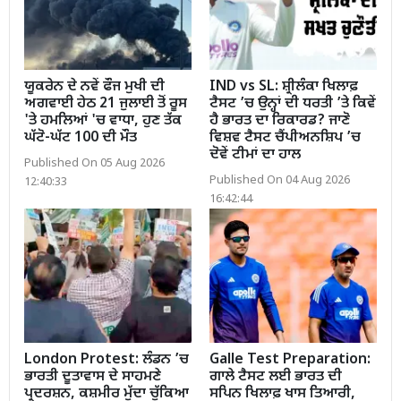
ਯੂਕਰੇਨ ਦੇ ਨਵੇਂ ਫੌਜ ਮੁਖੀ ਦੀ
IND vs SL: ਸ਼੍ਰੀਲੰਕਾ ਖਿਲਾਫ਼
ਅਗਵਾਈ ਹੇਠ 21 ਜੁਲਾਈ ਤੋਂ ਰੂਸ
ਟੈਸਟ ’ਚ ਉਨ੍ਹਾਂ ਦੀ ਧਰਤੀ ’ਤੇ ਕਿਵੇਂ
'ਤੇ ਹਮਲਿਆਂ 'ਚ ਵਾਧਾ, ਹੁਣ ਤੱਕ
ਹੈ ਭਾਰਤ ਦਾ ਰਿਕਾਰਡ? ਜਾਣੋ
ਘੱਟੋ-ਘੱਟ 100 ਦੀ ਮੌਤ
ਵਿਸ਼ਵ ਟੈਸਟ ਚੈਂਪੀਅਨਸ਼ਿਪ ’ਚ
ਦੋਵੇਂ ਟੀਮਾਂ ਦਾ ਹਾਲ
Published On 05 Aug 2026
Published On 04 Aug 2026
12:40:33
16:42:44
London Protest: ਲੰਡਨ ’ਚ
Galle Test Preparation:
ਭਾਰਤੀ ਦੂਤਾਵਾਸ ਦੇ ਸਾਹਮਣੇ
ਗਾਲੇ ਟੈਸਟ ਲਈ ਭਾਰਤ ਦੀ
ਪ੍ਰਦਰਸ਼ਨ, ਕਸ਼ਮੀਰ ਮੁੱਦਾ ਚੁੱਕਿਆ
ਸਪਿਨ ਖਿਲਾਫ਼ ਖਾਸ ਤਿਆਰੀ,