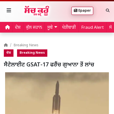
Epaper
ਦੇਸ਼
ਕੁੱਲ ਜਹਾਨ
ਸੂਬੇ
ਖੇਤੀਬਾੜੀ
Fraud Alert
ਸੱ
Breaking News
ਦੇਸ਼
Breaking News
ਸੈਟੇਲਾਈਟ GSAT-17 ਫਰੈਂਚ ਗੁਆਨਾ ਤੋਂ ਲਾਂਚ