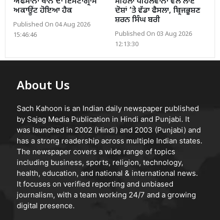
ਅਫਸਾਨਾ ਖਾਨ ਦਾ ਇੰਸਟਾਗ੍ਰਾਮ
ਮਹਿਲਾ ਪਹਿਲਵਾਨਾਂ ਵੱਲੋਂ ਲਾਏ
ਅਕਾਊਂਟ ਹੋਇਆ ਹੈਕ
ਦੋਸ਼ਾਂ ’ਤੇ ਵੱਡਾ ਫੈਸਲਾ, ਬ੍ਰਿਜਭੂਸ਼ਣ
ਸ਼ਰਨ ਸਿੰਘ ਬਰੀ
Published On 04 Aug 2026
Published On 03 Aug 2026
15:46:46
12:13:30
About Us
Sach Kahoon is an Indian daily newspaper published
by Sajag Media Publication in Hindi and Punjabi. It
was launched in 2002 (Hindi) and 2003 (Punjabi) and
has a strong readership across multiple Indian states.
The newspaper covers a wide range of topics
including business, sports, religion, technology,
health, education, and national & international news.
It focuses on verified reporting and unbiased
journalism, with a team working 24/7 and a growing
digital presence.