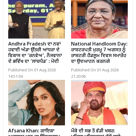
Andhra Pradesh ਦਾ ਨਵਾਂ
National Handloom Day:
ਹਵਾਈ ਅੱਡਾ ਉੱਤਰੀ ਆਂਧਰਾ ਦੇ
ਰਾਸ਼ਟਰਪਤੀ ਮੁਰਮੂ 7 ਅਗਸਤ ਨੂੰ
ਵਿਕਾਸ ਦਾ 'ਰਨਵੇਅ', ਨੌਜਵਾਨਾਂ
ਰਾਸ਼ਟਰੀ ਹੈਂਡਲੂਮ ਦਿਵਸ ਸਮਾਰੋਹ
ਦੇ ਭਵਿੱਖ ਦਾ 'ਲਾਂਚਪੈਡ' : ਮੋਦੀ
ਦਾ ਉਦਘਾਟਨ ਕਰਨਗੇ
Published On 01 Aug 2026
Published On 01 Aug 2026
14:51:04
21:20:06
Afsana Khan: ਗਾਇਕਾ
ਮੌਕੇ ਦੀ ਸਭ ਤੋਂ ਵੱਡੀ ਖਬਰ: