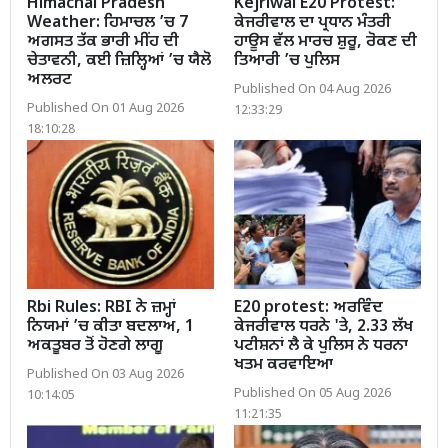
Himachal Pradesh
Kejriwal E20 Protest:
Weather: ਹਿਮਾਚਲ ’ਚ 7
ਕੇਜਰੀਵਾਲ ਦਾ ਪ੍ਰਧਾਨ ਮੰਤਰੀ
ਅਗਸਤ ਤੱਕ ਭਾਰੀ ਮੀਂਹ ਦੀ
ਹਾਊਸ ਵੱਲ ਮਾਰਚ ਸ਼ੁਰੂ, ਰੋਕਣ ਦੀ
ਚੇਤਾਵਨੀ, ਕਈ ਜ਼ਿਲ੍ਹਿਆਂ ’ਚ ਯੈਲੋ
ਤਿਆਰੀ ’ਚ ਪੁਲਿਸ
ਅਲਰਟ
Published On 04 Aug 2026
Published On 01 Aug 2026
12:33:29
18:10:28
Rbi Rules: RBI ਨੇ ਜ਼ਮ੍ਹਾਂ
E20 protest: ਅਰਵਿੰਦ
ਨਿਯਮਾਂ ’ਚ ਕੀਤਾ ਬਦਲਾਅ, 1
ਕੇਜਰੀਵਾਲ ਧਰਨੇ 'ਤੇ, 2.33 ਲੱਖ
ਅਕਤੂਬਰ ਤੋਂ ਹੋਣਗੇ ਲਾਗੂ
ਪਟੀਸ਼ਨਾਂ ਲੈ ਕੇ ਪੁਲਿਸ ਨੇ ਧਰਨਾ
ਖਤਮ ਕਰਵਾਇਆ
Published On 03 Aug 2026
Published On 05 Aug 2026
10:14:05
11:21:35