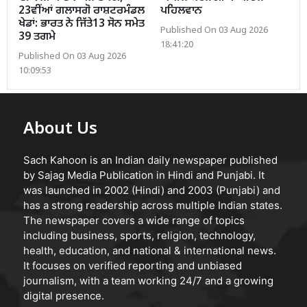
23ਵੀਂਆਂ ਗਲਾਸਗੋ ਰਾਸ਼ਟਰਮੰਡਲ
ਪਹਿਲਵਾਨ
ਖੇਡਾਂ: ਭਾਰਤ ਨੇ ਜਿੱਤੇ13 ਸੋਨ ਸਮੇਤ
Published On 03 Aug 2026
39 ਤਗਮੇ
18:41:20
Published On 03 Aug 2026
10:09:53
About Us
Sach Kahoon is an Indian daily newspaper published
by Sajag Media Publication in Hindi and Punjabi. It
was launched in 2002 (Hindi) and 2003 (Punjabi) and
has a strong readership across multiple Indian states.
The newspaper covers a wide range of topics
including business, sports, religion, technology,
health, education, and national & international news.
It focuses on verified reporting and unbiased
journalism, with a team working 24/7 and a growing
digital presence.