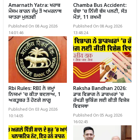
Amarnath Yatra: ਖਰਾਬ
Chamba Bus Accident:
ਮੌਸਮ ਕਾਰਨ ਜੰਮੂ ਤੋਂ ਅਮਰਨਾਥ
ਚੰਬਾ ’ਚ ਨਿੱਜੀ ਬੱਸ ਪਲਟੀ, ਸੱਤ
ਯਾਤਰਾ ਮੁਲਤਵੀ
ਮੌਤਾਂ, 11 ਜ਼ਖਮੀ
Published On 08 Aug 2026
Published On 08 Aug 2026
14:01:46
13:48:24
Rbi Rules: RBI ਨੇ ਜ਼ਮ੍ਹਾਂ
Raksha Bandhan 2026:
ਨਿਯਮਾਂ ’ਚ ਕੀਤਾ ਬਦਲਾਅ, 1
ਡਾਕ ਵਿਭਾਗ ਨੇ ਡਾਕਘਰਾਂ 'ਚ
ਅਕਤੂਬਰ ਤੋਂ ਹੋਣਗੇ ਲਾਗੂ
ਰੱਖੜੀ ਬੁਕਿੰਗ ਲਈ ਕੀਤੀ ਵਿਸ਼ੇਸ਼
ਵਿਵਸਥਾ
Published On 03 Aug 2026
Published On 05 Aug 2026
10:14:05
16:02:45