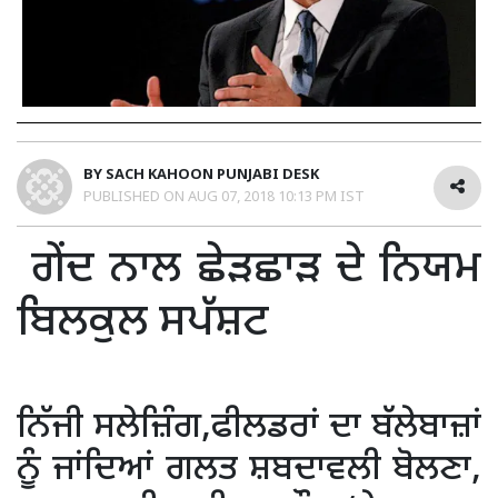
BY
SACH KAHOON PUNJABI DESK
PUBLISHED ON
AUG 07, 2018 10:13 PM IST
ਗੇਂਦ ਨਾਲ ਛੇੜਛਾੜ ਦੇ ਨਿਯਮ
ਬਿਲਕੁਲ ਸਪੱਸ਼ਟ
ਨਿੱਜੀ ਸਲੇਜ਼ਿੰਗ,ਫੀਲਡਰਾਂ ਦਾ ਬੱਲੇਬਾਜ਼ਾਂ
ਨੂੰ ਜਾਂਦਿਆਂ ਗਲਤ ਸ਼ਬਦਾਵਲੀ ਬੋਲਣਾ,