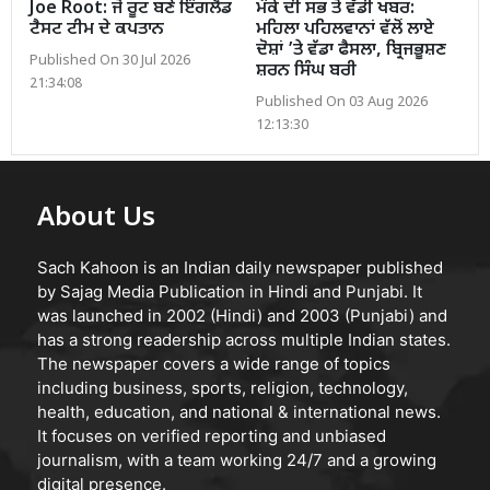
Joe Root: ਜੋ ਰੂਟ ਬਣੇ ਇੰਗਲੈਂਡ
ਮੌਕੇ ਦੀ ਸਭ ਤੋਂ ਵੱਡੀ ਖਬਰ:
ਟੈਸਟ ਟੀਮ ਦੇ ਕਪਤਾਨ
ਮਹਿਲਾ ਪਹਿਲਵਾਨਾਂ ਵੱਲੋਂ ਲਾਏ
ਦੋਸ਼ਾਂ ’ਤੇ ਵੱਡਾ ਫੈਸਲਾ, ਬ੍ਰਿਜਭੂਸ਼ਣ
Published On 30 Jul 2026
ਸ਼ਰਨ ਸਿੰਘ ਬਰੀ
21:34:08
Published On 03 Aug 2026
12:13:30
About Us
Sach Kahoon is an Indian daily newspaper published
by Sajag Media Publication in Hindi and Punjabi. It
was launched in 2002 (Hindi) and 2003 (Punjabi) and
has a strong readership across multiple Indian states.
The newspaper covers a wide range of topics
including business, sports, religion, technology,
health, education, and national & international news.
It focuses on verified reporting and unbiased
journalism, with a team working 24/7 and a growing
digital presence.