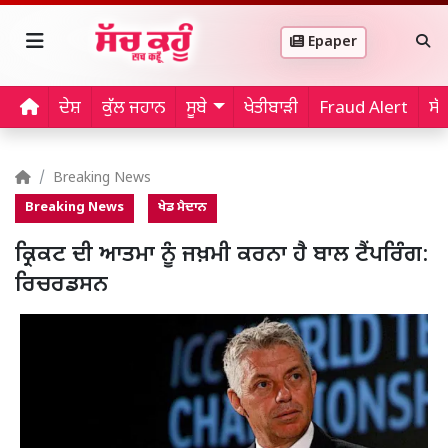
Epaper
ਦੇਸ਼
ਕੁੱਲ ਜਹਾਨ
ਸੂਬੇ
ਖੇਤੀਬਾੜੀ
Fraud Alert
ਸੱ
Breaking News
Breaking News
ਖੇਡ ਮੈਦਾਨ
ਕ੍ਰਿਕਟ ਦੀ ਆਤਮਾ ਨੂੰ ਜਖ਼ਮੀ ਕਰਨਾ ਹੈ ਬਾਲ ਟੈਂਪਰਿੰਗ:
ਰਿਚਰਡਸਨ