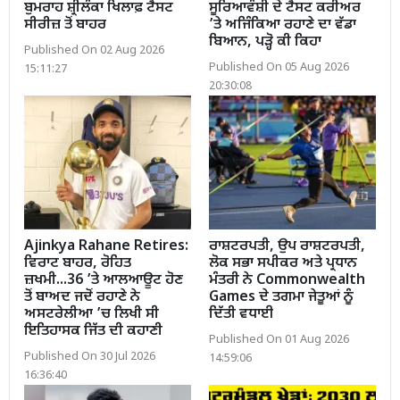
ਬੁਮਰਾਹ ਸ਼੍ਰੀਲੰਕਾ ਖਿਲਾਫ਼ ਟੈਸਟ
ਸੂਰਿਆਵੰਸ਼ੀ ਦੇ ਟੈਸਟ ਕਰੀਅਰ
ਸੀਰੀਜ਼ ਤੋਂ ਬਾਹਰ
’ਤੇ ਅਜਿੰਕਿਆ ਰਹਾਣੇ ਦਾ ਵੱਡਾ
ਬਿਆਨ, ਪੜ੍ਹੋ ਕੀ ਕਿਹਾ
Published On 02 Aug 2026
Published On 05 Aug 2026
15:11:27
20:30:08
Ajinkya Rahane Retires:
ਰਾਸ਼ਟਰਪਤੀ, ਉਪ ਰਾਸ਼ਟਰਪਤੀ,
ਵਿਰਾਟ ਬਾਹਰ, ਰੋਹਿਤ
ਲੋਕ ਸਭਾ ਸਪੀਕਰ ਅਤੇ ਪ੍ਰਧਾਨ
ਜ਼ਖਮੀ...36 ’ਤੇ ਆਲਆਊਟ ਹੋਣ
ਮੰਤਰੀ ਨੇ Commonwealth
ਤੋਂ ਬਾਅਦ ਜਦੋਂ ਰਹਾਣੇ ਨੇ
Games ਦੇ ਤਗਮਾ ਜੇਤੂਆਂ ਨੂੰ
ਅਸਟਰੇਲੀਆ ’ਚ ਲਿਖੀ ਸੀ
ਦਿੱਤੀ ਵਧਾਈ
ਇਤਿਹਾਸਕ ਜਿੱਤ ਦੀ ਕਹਾਣੀ
Published On 01 Aug 2026
Published On 30 Jul 2026
14:59:06
16:36:40