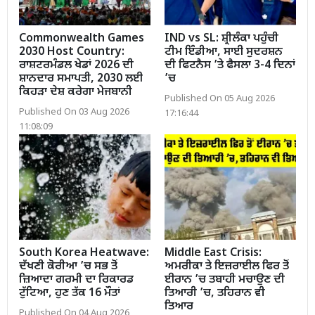
Commonwealth Games
IND vs SL: ਸ਼੍ਰੀਲੰਕਾ ਪਹੁੰਚੀ
2030 Host Country:
ਟੀਮ ਇੰਡੀਆ, ਸਾਈ ਸੁਦਰਸ਼ਨ
ਰਾਸ਼ਟਰਮੰਡਲ ਖੇਡਾਂ 2026 ਦੀ
ਦੀ ਫਿਟਨੈਸ ’ਤੇ ਫੈਸਲਾ 3-4 ਦਿਨਾਂ
ਸ਼ਾਨਦਾਰ ਸਮਾਪਤੀ, 2030 ਲਈ
’ਚ
ਕਿਹੜਾ ਦੇਸ਼ ਕਰੇਗਾ ਮੇਜਬਾਨੀ
Published On 05 Aug 2026
Published On 03 Aug 2026
17:16:44
11:08:09
South Korea Heatwave:
Middle East Crisis:
ਦੱਖਣੀ ਕੋਰੀਆ ’ਚ ਸਭ ਤੋਂ
ਅਮਰੀਕਾ ਤੇ ਇਜ਼ਰਾਈਲ ਫਿਰ ਤੋਂ
ਜ਼ਿਆਦਾ ਗਰਮੀ ਦਾ ਰਿਕਾਰਡ
ਈਰਾਨ ’ਚ ਤਬਾਹੀ ਮਚਾਉਣ ਦੀ
ਟੁੱਟਿਆ, ਹੁਣ ਤੱਕ 16 ਮੌਤਾਂ
ਤਿਆਰੀ ’ਚ, ਤਹਿਰਾਨ ਵੀ
ਤਿਆਰ
Published On 04 Aug 2026