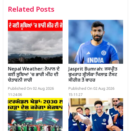
Related Posts
Nepal Weather: ਨੇਪਾਲ ਦੇ
Jasprit Bumrah: ਜਸਪ੍ਰੀਤ
ਕਈ ਸੂਬਿਆਂ ’ਚ ਭਾਰੀ ਮੀਂਹ ਦੀ
ਬੁਮਰਾਹ ਸ਼੍ਰੀਲੰਕਾ ਖਿਲਾਫ਼ ਟੈਸਟ
ਚੇਤਾਵਨੀ ਜਾਰੀ
ਸੀਰੀਜ਼ ਤੋਂ ਬਾਹਰ
Published On 02 Aug 2026
Published On 02 Aug 2026
11:24:06
15:11:27