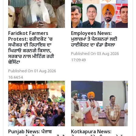
Faridkot Farmers
Employees News:
Protest: ਫਰੀਦਕੋਟ ’ਚ
ਮੁਲਾਜ਼ਮਾਂ ਤੇ ਪੈਨਸ਼ਨਰਾਂ ਲਈ
ਸਪੀਕਰ ਦੀ ਰਿਹਾਇਸ਼ ਦਾ
ਹਾਈਕੋਰਟ ਦਾ ਵੱਡਾ ਫ਼ੈਸਲਾ
ਘਿਰਾਓ ਕਰਨਗੇ ਕਿਸਾਨ,
Published On 03 Aug 2026
ਸਰਕਾਰ ਨਾਲ ਮੀਟਿੰਗ ਰਹੀ
17:09:49
ਬੇਸਿੱਟਾ
Published On 01 Aug 2026
16:44:54
Punjab News: ਪੰਜਾਬ
Kotkapura News: