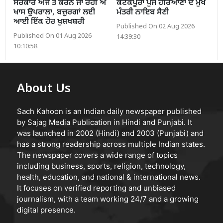
ਸਰਕਾਰ ਅੱਜ ਤੋਂ ਕਰਨ ਜਾ ਰਹੀ ਐ
ਕੋਟਕਪੂਰਾ ਪੁੱਜੇ ਹਰਿਆਣਾ ਦੇ ਮੁੱਖ
ਖਾਸ ਉਪਰਾਲਾ, ਬਜ਼ੁਰਗਾਂ ਲਈ
ਮੰਤਰੀ ਨਾਇਬ ਸੈਣੀ
ਆਈ ਇੱਕ ਹੋਰ ਖੁਸ਼ਖਬਰੀ
Published On 02 Aug 2026
Published On 01 Aug 2026
14:39:30
10:10:58
About Us
Sach Kahoon is an Indian daily newspaper published
by Sajag Media Publication in Hindi and Punjabi. It
was launched in 2002 (Hindi) and 2003 (Punjabi) and
has a strong readership across multiple Indian states.
The newspaper covers a wide range of topics
including business, sports, religion, technology,
health, education, and national & international news.
It focuses on verified reporting and unbiased
journalism, with a team working 24/7 and a growing
digital presence.