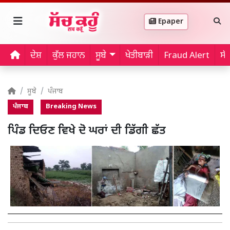
Epaper
ਦੇਸ਼
ਕੁੱਲ ਜਹਾਨ
ਸੂਬੇ
ਖੇਤੀਬਾੜੀ
Fraud Alert
ਸੱ
ਸੂਬੇ
ਪੰਜਾਬ
ਪੰਜਾਬ
Breaking News
ਪਿੰਡ ਦਿਓਣ ਵਿਖੇ ਦੋ ਘਰਾਂ ਦੀ ਡਿੱਗੀ ਛੱਤ