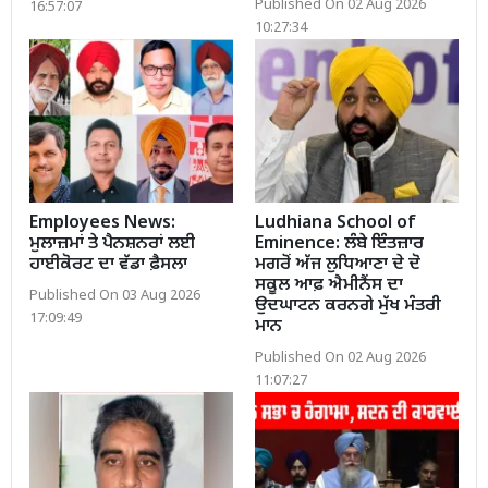
Published On 02 Aug 2026
16:57:07
10:27:34
Employees News:
Ludhiana School of
ਮੁਲਾਜ਼ਮਾਂ ਤੇ ਪੈਨਸ਼ਨਰਾਂ ਲਈ
Eminence: ਲੰਬੇ ਇੰਤਜ਼ਾਰ
ਹਾਈਕੋਰਟ ਦਾ ਵੱਡਾ ਫ਼ੈਸਲਾ
ਮਗਰੋਂ ਅੱਜ ਲੁਧਿਆਣਾ ਦੇ ਦੋ
ਸਕੂਲ ਆਫ਼ ਐਮੀਨੈਂਸ ਦਾ
Published On 03 Aug 2026
ਉਦਘਾਟਨ ਕਰਨਗੇ ਮੁੱਖ ਮੰਤਰੀ
17:09:49
ਮਾਨ
Published On 02 Aug 2026
11:07:27