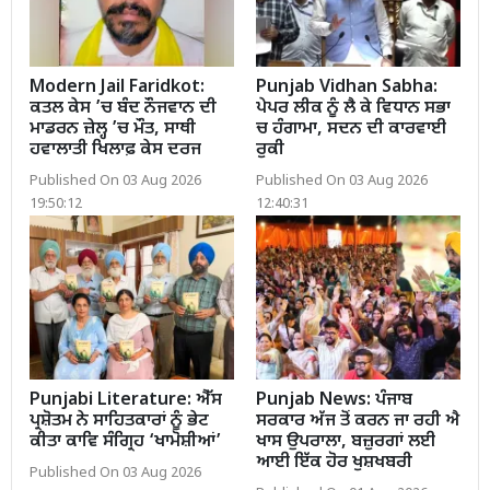
Modern Jail Faridkot:
Punjab Vidhan Sabha:
ਕਤਲ ਕੇਸ ’ਚ ਬੰਦ ਨੌਜਵਾਨ ਦੀ
ਪੇਪਰ ਲੀਕ ਨੂੰ ਲੈ ਕੇ ਵਿਧਾਨ ਸਭਾ
ਮਾਡਰਨ ਜ਼ੇਲ੍ਹ ’ਚ ਮੌਤ, ਸਾਥੀ
ਚ ਹੰਗਾਮਾ, ਸਦਨ ਦੀ ਕਾਰਵਾਈ
ਹਵਾਲਾਤੀ ਖਿਲਾਫ਼ ਕੇਸ ਦਰਜ
ਰੁਕੀ
Published On 03 Aug 2026
Published On 03 Aug 2026
19:50:12
12:40:31
Punjabi Literature: ਐੱਸ
Punjab News: ਪੰਜਾਬ
ਪ੍ਰਸ਼ੋਤਮ ਨੇ ਸਾਹਿਤਕਾਰਾਂ ਨੂੰ ਭੇਟ
ਸਰਕਾਰ ਅੱਜ ਤੋਂ ਕਰਨ ਜਾ ਰਹੀ ਐ
ਕੀਤਾ ਕਾਵਿ ਸੰਗ੍ਰਿਹ ‘ਖਾਮੋਸ਼ੀਆਂ’
ਖਾਸ ਉਪਰਾਲਾ, ਬਜ਼ੁਰਗਾਂ ਲਈ
ਆਈ ਇੱਕ ਹੋਰ ਖੁਸ਼ਖਬਰੀ
Published On 03 Aug 2026