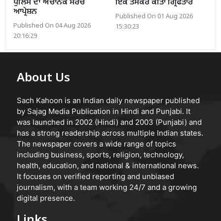
ਪੁਲਿਸ ਦਾ ਅਚਾਨਕ ਸਰਚ
ਇੱਕ ਤਸਕਰ ਕੀਤਾ ਗ੍ਰਿਫਤਾਰ
ਆਪ੍ਰੇਸ਼ਨ
Published On 01 Aug 2026
Published On 04 Aug 2026
15:30:23
20:16:29
About Us
Sach Kahoon is an Indian daily newspaper published
by Sajag Media Publication in Hindi and Punjabi. It
was launched in 2002 (Hindi) and 2003 (Punjabi) and
has a strong readership across multiple Indian states.
The newspaper covers a wide range of topics
including business, sports, religion, technology,
health, education, and national & international news.
It focuses on verified reporting and unbiased
journalism, with a team working 24/7 and a growing
digital presence.
Links