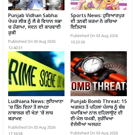
Punjab Vidhan Sabha:
Sports News: ਹੁਸ਼ਿਆਰਪੁਰ
ਪੇਪਰ ਲੀਕ ਨੂੰ ਲੈ ਕੇ ਵਿਧਾਨ ਸਭਾ
ਦੀ ਤਨਵੀ ਸ਼ਰਮਾ ਨੇ ਰਚਿਆ
ਚ ਹੰਗਾਮਾ, ਸਦਨ ਦੀ ਕਾਰਵਾਈ
ਇਤਿਹਾਸ
ਰੁਕੀ
Published On 03 Aug 2026
Published On 03 Aug 2026
10:23:36
12:40:31
Ludhiana News: ਲੁਧਿਆਣਾ
Punjab Bomb Threat: 15
’ਚ ਤਿੰਨ ਦਿਨਾਂ ਤੋਂ ਲਾਪਤਾ
ਅਗਸਤ ਤੋਂ ਪਹਿਲਾਂ ਪੰਜਾਬ ਨੂੰ ਬੰਬ
ਨਾਬਾਲਗ ਦੀ ਖੇਤਾਂ ’ਚੋਂ ਲਾਸ਼
ਧਮਾਕਿਆਂ ਨਾਲ ਦਹਿਲਾਉਣ ਦੀ
ਬਰਾਮਦ
ਈ-ਮੇਲ ਧਮਕੀ, ਸੁਰੱਖਿਆ
ਏਜੰਸੀਆਂ ਅਲਰਟ
Published On 03 Aug 2026
Published On 03 Aug 2026
17:16:58