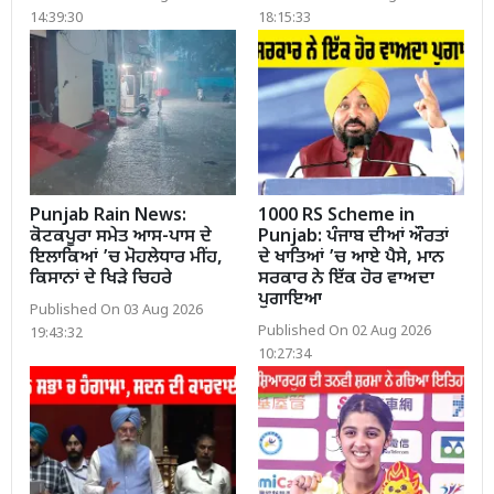
14:39:30
18:15:33
Punjab Rain News:
1000 RS Scheme in
ਕੋਟਕਪੂਰਾ ਸਮੇਤ ਆਸ-ਪਾਸ ਦੇ
Punjab: ਪੰਜਾਬ ਦੀਆਂ ਔਰਤਾਂ
ਇਲਾਕਿਆਂ ’ਚ ਮੋਹਲੇਧਾਰ ਮੀਂਹ,
ਦੇ ਖਾਤਿਆਂ ’ਚ ਆਏ ਪੈਸੇ, ਮਾਨ
ਕਿਸਾਨਾਂ ਦੇ ਖਿੜੇ ਚਿਹਰੇ
ਸਰਕਾਰ ਨੇ ਇੱਕ ਹੋਰ ਵਾਅਦਾ
ਪੁਗਾਇਆ
Published On 03 Aug 2026
Published On 02 Aug 2026
19:43:32
10:27:34