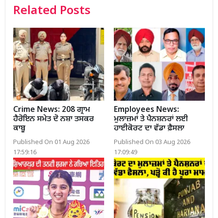
Related Posts
Crime News: 208 ਗ੍ਰਾਮ
Employees News:
ਹੈਰੋਇਨ ਸਮੇਤ ਦੋ ਨਸ਼ਾ ਤਸਕਰ
ਮੁਲਾਜ਼ਮਾਂ ਤੇ ਪੈਨਸ਼ਨਰਾਂ ਲਈ
ਕਾਬੂ
ਹਾਈਕੋਰਟ ਦਾ ਵੱਡਾ ਫ਼ੈਸਲਾ
Published On 01 Aug 2026
Published On 03 Aug 2026
17:59:16
17:09:49