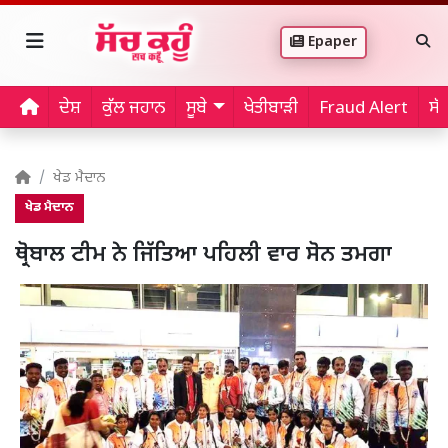
Epaper
ਦੇਸ਼
ਕੁੱਲ ਜਹਾਨ
ਸੂਬੇ
ਖੇਤੀਬਾੜੀ
Fraud Alert
ਸੱ
ਖੇਡ ਮੈਦਾਨ
ਖੇਡ ਮੈਦਾਨ
ਥ੍ਰੋਬਾਲ ਟੀਮ ਨੇ ਜਿੱਤਿਆ ਪਹਿਲੀ ਵਾਰ ਸੋਨ ਤਮਗਾ