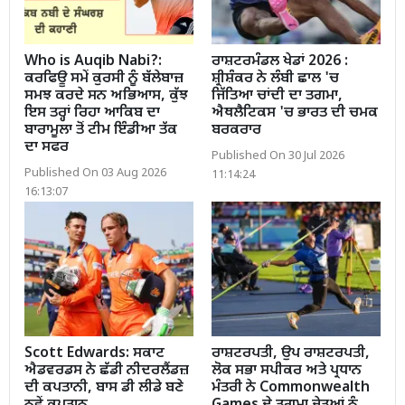
Who is Auqib Nabi?:
ਰਾਸ਼ਟਰਮੰਡਲ ਖੇਡਾਂ 2026 :
ਕਰਫਿਊ ਸਮੇਂ ਕੁਰਸੀ ਨੂੰ ਬੱਲੇਬਾਜ਼
ਸ਼੍ਰੀਸ਼ੰਕਰ ਨੇ ਲੰਬੀ ਛਾਲ 'ਚ
ਸਮਝ ਕਰਦੇ ਸਨ ਅਭਿਆਸ, ਕੁੱਝ
ਜਿੱਤਿਆ ਚਾਂਦੀ ਦਾ ਤਗਮਾ,
ਇਸ ਤਰ੍ਹਾਂ ਰਿਹਾ ਆਕਿਬ ਦਾ
ਐਥਲੈਟਿਕਸ 'ਚ ਭਾਰਤ ਦੀ ਚਮਕ
ਬਾਰਾਮੂਲਾ ਤੋਂ ਟੀਮ ਇੰਡੀਆ ਤੱਕ
ਬਰਕਰਾਰ
ਦਾ ਸਫਰ
Published On 30 Jul 2026
Published On 03 Aug 2026
11:14:24
16:13:07
Scott Edwards: ਸਕਾਟ
ਰਾਸ਼ਟਰਪਤੀ, ਉਪ ਰਾਸ਼ਟਰਪਤੀ,
ਐਡਵਰਡਸ ਨੇ ਛੱਡੀ ਨੀਦਰਲੈਂਡਜ਼
ਲੋਕ ਸਭਾ ਸਪੀਕਰ ਅਤੇ ਪ੍ਰਧਾਨ
ਦੀ ਕਪਤਾਨੀ, ਬਾਸ ਡੀ ਲੀਡੇ ਬਣੇ
ਮੰਤਰੀ ਨੇ Commonwealth