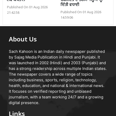
ਨਵੇਂ ਕਪਤਾਨ
Games ਦੇ ਤਗਮਾ ਜੇਤੂਆਂ ਨੂੰ
ਦਿੱਤੀ ਵਧਾਈ
Published On 01 Aug 2026
Published On 01 Aug 2026
21:42:58
14:59:06
About Us
Sach Kahoon is an Indian daily newspaper published
by Sajag Media Publication in Hindi and Punjabi. It
was launched in 2002 (Hindi) and 2003 (Punjabi) and
has a strong readership across multiple Indian states.
The newspaper covers a wide range of topics
including business, sports, religion, technology,
health, education, and national & international news.
It focuses on verified reporting and unbiased
journalism, with a team working 24/7 and a growing
digital presence.
Links