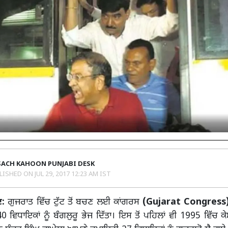
SACH KAHOON PUNJABI DESK
LISHED ON
JUL 29, 2017 12:23 AM IST
:
ਗੁਜਰਾਤ ਵਿੱਚ ਟੁੱਟ ਤੋਂ ਬਚਣ ਲਈ ਕਾਂਗਰਸ
(Gujarat Congress
 ਵਿਧਾਇਕਾਂ ਨੂੰ ਬੰਗਲੁਰੂ ਭੇਜ ਦਿੱਤਾ। ਇਸ ਤੋਂ ਪਹਿਲਾਂ ਵੀ 1995 ਵਿੱਚ 