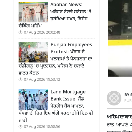
Abohar News:
ਅਬੋਹਰ ਰੇਲਵੇ ਸਟੇਸ਼ਨ ’ਤੇ
ਸੁਰੱਖਿਆ ਸਖ਼ਤ, ਵਿਸ਼ੇਸ਼
ਚੈਕਿੰਗ ਮੁਹਿੰਮ
07 Aug 2026 20:02:48
Punjab Employees
Protest: ਪੰਜਾਬ ਦੇ
ਮੁਲਾਜ਼ਮਾਂ ਤੇ ਪੈਨਸ਼ਨਰਾਂ ਦਾ
ਚੰਡੀਗੜ੍ਹ ’ਚ ਪ੍ਰਦਰਸ਼ਨ, ਪੁਲਿਸ ਨੇ ਚਲਾਏ
ਵਾਟਰ ਕੈਨਨ
07 Aug 2026 19:53:12
Land Mortgage
BY
Bank Issue: ਲੈਂਡ
PUB
ਮੋਰਗੇਜ ਬੈਂਕ ਮਾਮਲਾ,
ਸੰਧਵਾਂ ਦੀ ਰਿਹਾਇਸ਼ ਅੱਗੇ ਧਰਨਾ ਤੀਜੇ ਦਿਨ ਵੀ
ਅਹਿਮਦਾਬਾਦ
ਜਾਰੀ
ਰਾਤ ਆਪਣੇ 40
07 Aug 2026 18:58:56