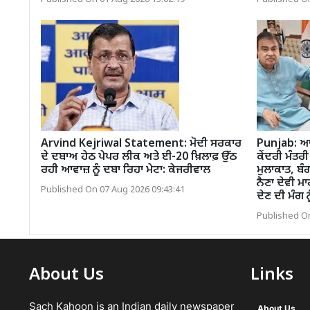
Arvind Kejriwal Statement: ਮੋਦੀ ਸਰਕਾਰ
Punjab: ਆਪ
ਦੇ ਦਬਾਅ ਹੇਠ ਪੇਪਰ ਲੀਕ ਅਤੇ ਈ-20 ਖ਼ਿਲਾਫ਼ ਉੱਠ
ਕੇਂਦਰੀ ਮੰਤ
ਰਹੀ ਆਵਾਜ਼ ਨੂੰ ਦਬਾ ਰਿਹਾ ਮੇਟਾ: ਕੇਜਰੀਵਾਲ
ਮੁਲਾਕਾਤ, ਬੰ
ਨੈਣਾ ਦੇਵੀ ਮ
Published On 07 Aug 2026 09:43:41
ਦੇਣ ਦੀ ਮੰਗ 
Published On
About Us
Links
Sach Kahoon is an Indian daily newspaper
About Us