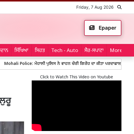
Friday, 7 Aug 2026
Epaper
ਮੈਦਾਨ
ਸਿੱਖਿਆ
ਸਿਹਤ
Tech - Auto
ਸੈਰ-ਸਪਾਟਾ
More...
ice: ਮੋਹਾਲੀ ਪੁਲਿਸ ਨੇ ਵਾਹਨ ਚੋਰੀ ਗਿਰੋਹ ਦਾ ਕੀਤਾ ਪਰਦਾਫਾਸ਼, 10 ਚੋਰੀਸ਼ੁਦਾ ਵਾਹਨਾਂ ਸਮ
Click to Watch This Video on Youtube
ੁਰੂ