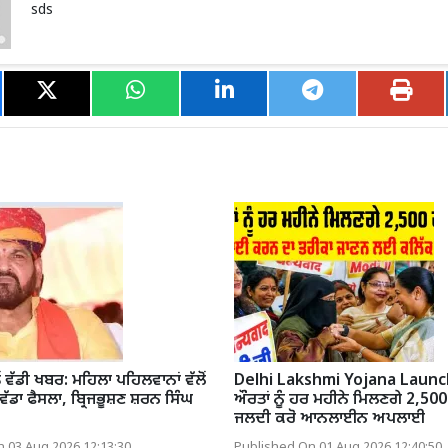
sds
ੋਂ ਵੱਡੀ ਖਬਰ: ਮਹਿਲਾ ਪਹਿਲਵਾਨਾਂ ਵੱਲੋਂ
Delhi Lakshmi Yojana Launc
ੇ ਵੱਡਾ ਫੈਸਲਾ, ਬ੍ਰਿਜਭੂਸ਼ਣ ਸ਼ਰਨ ਸਿੰਘ
ਔਰਤਾਂ ਨੂੰ ਹਰ ਮਹੀਨੇ ਮਿਲਣਗੇ 2,500
ਜਲਦੀ ਕਰੋ ਆਨਲਾਈਨ ਅਪਲਾਈ
 03 Aug 2026 12:13:30
Published On 01 Aug 2026 12:40:50