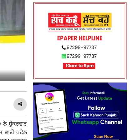
)
ਨੇ ਸ਼ੁੱਕਰਵਾਰ
ਕੇਸ਼ ਭਾਈ ਪਟੇਲ