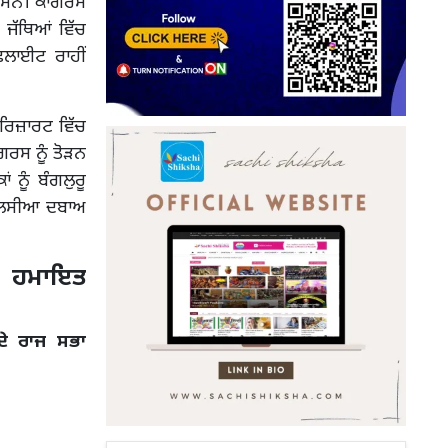
ਏ ਸਨ। ਕਾਂਗਰਸ
 ਜੱਥਿਆਂ ਵਿੱਚ
ਫਲਾਈਟ ਰਾਹੀਂ
 ਰਿਜ਼ਾਰਟ ਵਿੱਚ
ਗਰਸ ਨੂੰ ਤੋੜਨ
ਨੂੰ ਬੰਗਲੁਰੂ
 ਪੁਲਸੀਆ ਦਬਾਅ
ੀ ਹਮਾਇਤ
ਦੇ ਰਾਜ ਸਭਾ