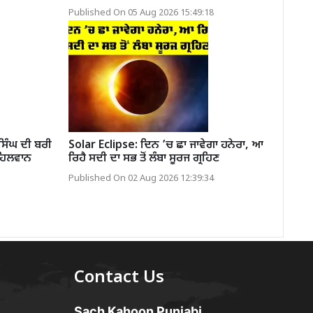
Published On 05 Aug 2026 15:49:18
ਸਿੰਘ ਦੀ ਬਰੀ
Solar Eclipse: ਦਿਨ ’ਚ ਛਾ ਜਾਵੇਗਾ ਹਨੇਰਾ, ਆ
ਹਿਲਵਾਨ
ਰਿਹੈ ਸਦੀ ਦਾ ਸਭ ਤੋਂ ਲੰਬਾ ਸੂਰਜ ਗ੍ਰਹਿਣ
Published On 02 Aug 2026 12:39:34
Contact Us
Sach Kahoon Punjabi