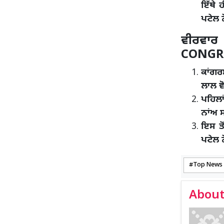
ਇੱਥੇ 
ਪਟੇਲ 
ਵੀਰਵਾਰ
CONGR
ਕਾਂਗਰ
ਲਾਲ ਵੋ
ਪਹਿਲਾ
ਨਾਂਅ 
ਇਸ ਤੋ
ਪਟੇਲ ਨ
Top News
About