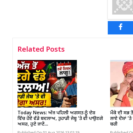
Related Posts
Today News: ਅੱਜ ਪਹਿਲੀ ਅਗਸਤ ਨੂੰ ਦੇਸ਼
ਮੌਕੇ ਦੀ ਸਭ ਤ
ਵਿੱਚ ਹੋਏ ਵੱਡੇ ਬਦਲਾਅ, ਤੁਹਾਡੀ ਜੇਬ੍ਹ ’ਤੇ ਵੀ ਪਾਉਣਗੇ
ਲਾਏ ਦੋਸ਼ਾਂ ’ਤ
ਅਸਰ, ਹੁਣੇ ਜਾਣੋ...
ਬਰੀ
Published On 01 Aug 2026 13:02:19
Published On