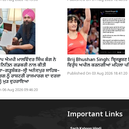
 ਐਮਪੀ ਮਾਲਵਿੰਦਰ ਸਿੰਘ ਕੰਗ ਨੇ
Brij Bhushan Singh: ਬ੍ਰਿਜਭੂਸ਼ਣ 
ਰੀ ਨਿਤਿਨ ਗਡਕਰੀ ਨਾਲ ਕੀਤੀ
ਵਿਰੁੱਧ ਅਪੀਲ ਕਰਨਗੀਆਂ ਮਹਿਲਾ ਪ
ਗਾ–ਗੜ੍ਹਸ਼ੰਕਰ–ਸ੍ਰੀ ਅਨੰਦਪੁਰ ਸਾਹਿਬ–
Published On 03 Aug 2026 18:41:20
ਾਰਗ ਨੂੰ ਰਾਸ਼ਟਰੀ ਰਾਜਮਾਰਗ ਦਾ ਦਰਜਾ
ਨੂੰ ਮੁੜ ਦੁਹਰਾਇਆ
 06 Aug 2026 09:46:20
Important Links
Sach Kahoon Hindi