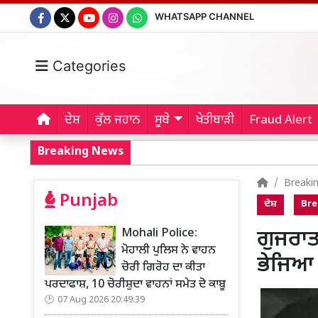
WHATSAPP CHANNEL
Categories
ਦੇਸ਼
ਕੁੱਲ ਜਹਾਨ
ਸੂਬੇ
ਖੇਤੀਬਾੜੀ
Fraud Alert
Breaking News
Breaki
Punjab
ਦੇਸ਼
Bre
Mohali Police:
ਗੁਜਰਾਤ
ਮੋਹਾਲੀ ਪੁਲਿਸ ਨੇ ਵਾਹਨ
ਭੇਜਿਆ
ਚੋਰੀ ਗਿਰੋਹ ਦਾ ਕੀਤਾ
ਪਰਦਾਫਾਸ਼, 10 ਚੋਰੀਸ਼ੁਦਾ ਵਾਹਨਾਂ ਸਮੇਤ ਦੋ ਕਾਬੂ
07 Aug 2026 20:49:39