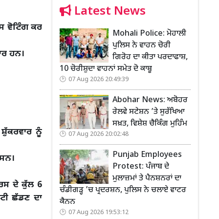
Latest News
ਸ ਵੋਟਿੰਗ ਕਰ
Mohali Police: ਮੋਹਾਲੀ
ਪੁਲਿਸ ਨੇ ਵਾਹਨ ਚੋਰੀ
ਾਰ ਹਨ।
ਗਿਰੋਹ ਦਾ ਕੀਤਾ ਪਰਦਾਫਾਸ਼,
10 ਚੋਰੀਸ਼ੁਦਾ ਵਾਹਨਾਂ ਸਮੇਤ ਦੋ ਕਾਬੂ
07 Aug 2026 20:49:39
Abohar News: ਅਬੋਹਰ
ਰੇਲਵੇ ਸਟੇਸ਼ਨ ’ਤੇ ਸੁਰੱਖਿਆ
ਸਖ਼ਤ, ਵਿਸ਼ੇਸ਼ ਚੈਕਿੰਗ ਮੁਹਿੰਮ
ੁੱਕਰਵਾਰ ਨੂੰ
07 Aug 2026 20:02:48
Punjab Employees
 ਸਨ।
Protest: ਪੰਜਾਬ ਦੇ
ਮੁਲਾਜ਼ਮਾਂ ਤੇ ਪੈਨਸ਼ਨਰਾਂ ਦਾ
ਰਸ ਦੇ ਕੁੱਲ 6
ਚੰਡੀਗੜ੍ਹ ’ਚ ਪ੍ਰਦਰਸ਼ਨ, ਪੁਲਿਸ ਨੇ ਚਲਾਏ ਵਾਟਰ
ਰਟੀ ਛੱਡਣ ਦਾ
ਕੈਨਨ
07 Aug 2026 19:53:12