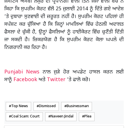
ਜਸਟਿਸ ਐੱਮਬੀ ਲੋਕੁਰ ਦੀ ਪ੍ਰਧਾਨਗੀ ਵਾਲੀ ਤਿੰਨ ਜੱਜਾਂ ਵਾਲੀ ਬੈਂਚ ਨੇ
ਕਿਹਾ ਕਿ ਸੁਪਰੀਮ ਕੋਰਟ ਵੱਲੋਂ 25 ਜੁਲਾਈ 2014 ਨੂੰ ਦਿੱਤੇ ਗਏ ਆਦੇਸ਼
‘ਤੇ ਦੁਬਾਰਾ ਸੁਣਵਾਈ ਦੀ ਜ਼ਰੂਰਤ ਨਹੀਂ ਹੈ। ਸੁਪਰੀਮ ਕੋਰਟ ਪਹਿਲਾਂ ਹੀ
ਸਪੱਸ਼ਟ ਕਰ ਚੁੱਕਿਆ ਹੈ ਕਿ ਜਿਨ੍ਹਾਂ ਮਾਮਲਿਆਂ ਵਿੱਚ ਹੇਠਲੀ ਅਦਾਲਤ
ਫੈਸਲਾ ਦੇ ਚੁੱਕੀ ਹੈ, ਉਨ੍ਹਾਂ ਫੈਸਲਿਆਂ ਨੂੰ ਹਾਈਕੋਰਟ ਵਿੱਚ ਚੁਣੌਤੀ ਦਿੱਤੀ
ਜਾ ਸਕਦੀ ਹੈ। ਜ਼ਿਕਰਯੋਗ ਹੈ ਕਿ ਸੁਪਰੀਮ ਕੋਰਟ ਕੋਲਾ ਘਪਲੇ ਦੀ
ਨਿਗਰਾਨੀ ਕਰ ਰਿਹਾ ਹੈ।
Punjabi News
ਨਾਲ ਜੁੜੇ ਹੋਰ ਅਪਡੇਟ ਹਾਸਲ ਕਰਨ ਲਈ
ਸਾਨੂੰ
Facebook
ਅਤੇ
Twitter
‘ਤੇ ਫਾਲੋ ਕਰੋ।
Top News
Dismissed
Businessman
Coal Scam: Court
Naveen Jindal
Plea