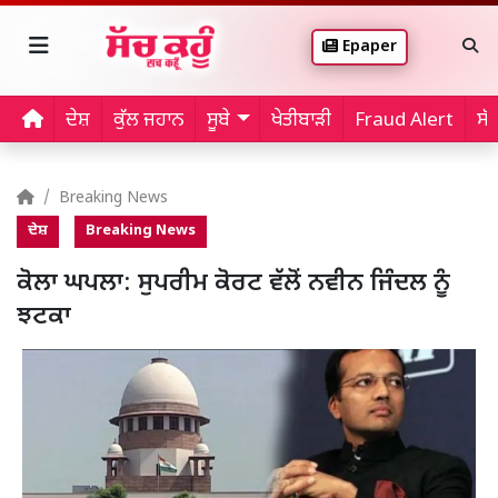
Epaper
ਦੇਸ਼
ਕੁੱਲ ਜਹਾਨ
ਸੂਬੇ
ਖੇਤੀਬਾੜੀ
Fraud Alert
ਸੱ
Breaking News
ਦੇਸ਼
Breaking News
ਕੋਲਾ ਘਪਲਾ: ਸੁਪਰੀਮ ਕੋਰਟ ਵੱਲੋਂ ਨਵੀਨ ਜਿੰਦਲ ਨੂੰ
ਝਟਕਾ