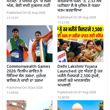
ਸਟੇਸ਼ਨ 'ਤੇ ਪੈਸੇਂਜਰ ਟ੍ਰੇਨ 'ਚ ਲੱਗੀ
ਕੇਜਰੀਵਾਲ ਧਰਨੇ 'ਤੇ, 2.33 ਲੱਖ
ਅੱਗ, ਕੋਈ ਜਾਨੀ ਨੁਕਸਾਨ ਨਹੀਂ
ਪਟੀਸ਼ਨਾਂ ਲੈ ਕੇ ਪੁਲਿਸ ਨੇ ਧਰਨਾ
ਖਤਮ ਕਰਵਾਇਆ
Published On 03 Aug 2026
Published On 05 Aug 2026
11:12:31
11:21:35
Commonwealth Games
Delhi Lakshmi Yojana
2026: ਦਿਲੀਪ ਗਾਵਿਤ ਨੇ
Launched: ਹੁਣ ਔਰਤਾਂ ਨੂੰ ਹਰ
ਜਿੱਤਿਆ ਸੋਨ ਤਗਮਾ, ਮੁਹੰਮਦ
ਮਹੀਨੇ ਮਿਲਣਗੇ 2,500 ਰੁਪਏ,
ਬਾਸਿਲ ਨੇ ਚਾਂਦੀ ਦਾ ਤਗਮਾ
ਜਲਦੀ ਕਰੋ ਆਨਲਾਈਨ
ਅਪਲਾਈ
Published On 30 Jul 2026
Published On 01 Aug 2026
11:09:02
12:40:50