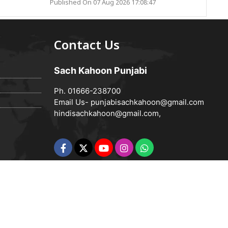
Published On 07 Aug 2026 17:08:47
Contact Us
Sach Kahoon Punjabi
Ph. 01666-238700
Email Us-
punjabisachkahoon@gmail.com
hindisachkahoon@gmail.com
,
Powered by
Vedanta Software