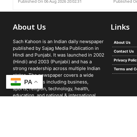
Published On 06 Aug 2026 20:02:31
Published On
About Us
Links
Sach Kahoon is an Indian daily newspaper
About Us
published by Sajag Media Publication in
Contact Us
Hindi and Punjabi. It was launched in 2002
Privacy Poli
(Hindi) and 2003 (Punjabi) and has a
strong readership across multiple Indian
Terms and C
states. The newspaper covers a wide
PA
range of topics including business,
sports, religion, technology, health,
education, and national & international
news. It focuses on verified reporting and
unbiased journalism, with a team working
24/7 and a growing digital presence.
© 2026 -
Sach Kahoon Punjabi