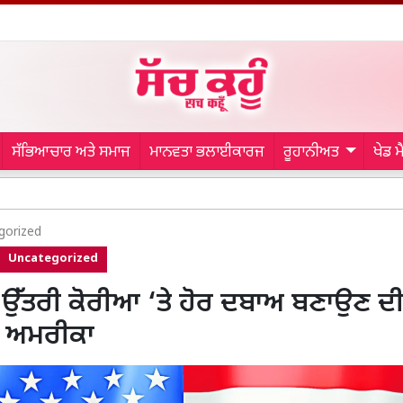
ਸੱਭਿਆਚਾਰ ਅਤੇ ਸਮਾਜ
ਮਾਨਵਤਾ ਭਲਾਈਕਾਰਜ
ਰੂਹਾਨੀਅਤ
ਖੇਡ 
Bathin
gorized
Uncategorized
ੰ ਉੱਤਰੀ ਕੋਰੀਆ ‘ਤੇ ਹੋਰ ਦਬਾਅ ਬਣਾਉਣ ਦ
: ਅਮਰੀਕਾ