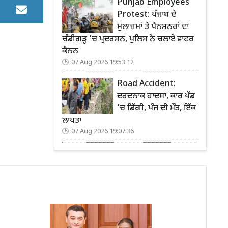
Punjab Employees
Protest: ਪੰਜਾਬ ਦੇ
ਮੁਲਾਜ਼ਮਾਂ ਤੇ ਪੈਨਸ਼ਨਰਾਂ ਦਾ
ਚੰਡੀਗੜ੍ਹ ’ਚ ਪ੍ਰਦਰਸ਼ਨ, ਪੁਲਿਸ ਨੇ ਚਲਾਏ ਵਾਟਰ
ਕੈਨਨ
07 Aug 2026 19:53:12
Road Accident:
ਦਰਦਨਾਕ ਹਾਦਸਾ, ਕਾਰ ਖੱਡ
’ਚ ਡਿੱਗੀ, ਪੰਜ ਦੀ ਮੌਤ, ਇੱਕ
ਲਾਪਤਾ
07 Aug 2026 19:07:36