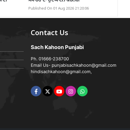
ਵਧਾਈ
ਸਮਾਰੋਹ ਦਾ ਉਦਘਾਟਨ ਕਰਨਗੇ
Published On 01 Aug 2026 21:20:06
Contact Us
Sach Kahoon Punjabi
Ph. 01666-238700
Email Us-
punjabisachkahoon@gmail.com
hindisachkahoon@gmail.com
,