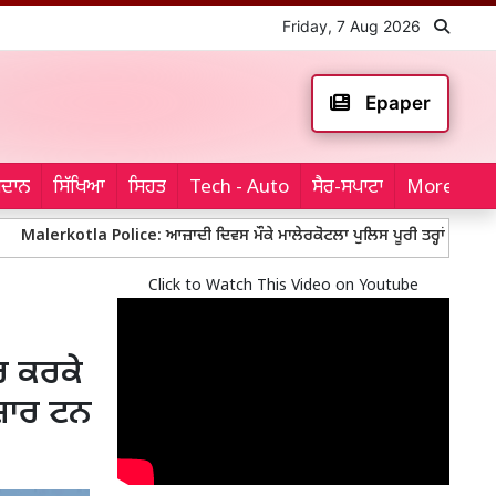
Friday, 7 Aug 2026
Epaper
ਮੈਦਾਨ
ਸਿੱਖਿਆ
ਸਿਹਤ
Tech - Auto
ਸੈਰ-ਸਪਾਟਾ
More...
tla Police: ਆਜ਼ਾਦੀ ਦਿਵਸ ਮੌਕੇ ਮਾਲੇਰਕੋਟਲਾ ਪੁਲਿਸ ਪੂਰੀ ਤਰ੍ਹਾਂ ਚੌਕਸ, ਬੱਸ ਅੱਡਿਆ
Click to Watch This Video on Youtube
ਰ ਕਰਕੇ
ਹਜ਼ਾਰ ਟਨ