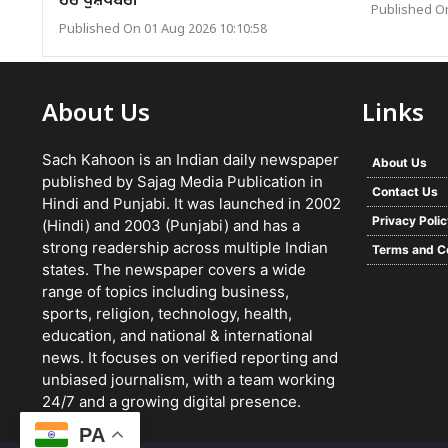
ਹੋਰ ਖੁਸ਼ਖਬਰੀ
Published On
Published On 01 Aug 2026 10:10:58
About Us
Links
Sach Kahoon is an Indian daily newspaper
About Us
published by Sajag Media Publication in
Contact Us
Hindi and Punjabi. It was launched in 2002
Privacy Poli
(Hindi) and 2003 (Punjabi) and has a
strong readership across multiple Indian
Terms and C
states. The newspaper covers a wide
range of topics including business,
sports, religion, technology, health,
education, and national & international
news. It focuses on verified reporting and
unbiased journalism, with a team working
24/7 and a growing digital presence.
PA