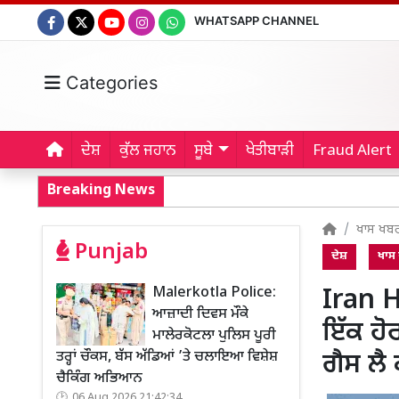
WHATSAPP CHANNEL
Categories
ਦੇਸ਼
ਕੁੱਲ ਜਹਾਨ
ਸੂਬੇ
ਖੇਤੀਬਾੜੀ
Fraud Alert
Breaking News
ਖਾਸ ਖਬ
Punjab
ਦੇਸ਼
ਖਾਸ
Malerkotla Police:
Iran H
ਆਜ਼ਾਦੀ ਦਿਵਸ ਮੌਕੇ
ਇੱਕ ਹੋ
ਮਾਲੇਰਕੋਟਲਾ ਪੁਲਿਸ ਪੂਰੀ
ਤਰ੍ਹਾਂ ਚੌਕਸ, ਬੱਸ ਅੱਡਿਆਂ ’ਤੇ ਚਲਾਇਆ ਵਿਸ਼ੇਸ਼
ਗੈਸ ਲ
ਚੈਕਿੰਗ ਅਭਿਆਨ
06 Aug 2026 21:42:34