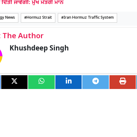
ਦਿੱਤੀ ਜਾਵੇਗੀ: ਮੁੱਖ ਮੰਤਰੀ ਮਾਨ
rgy News
Hormuz Strait
Iran Hormuz Traffic System
 The Author
Khushdeep Singh