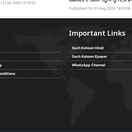
Games ਦੇ ਤਗਮਾ ਜੇਤੂਆਂ ਨੂੰ ਦਿੱਤੀ 
 31 Jul 2026 12:10:02
Published On 01 Aug 2026 14:59:06
Important Links
Sach Kahoon Hindi
Sach Kahoon Epaper
cy
WhatsApp Channel
onditions