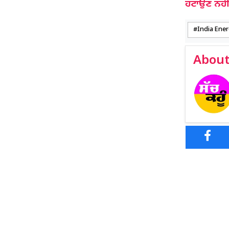
ਹਟਾਉਣ ਨਹੀਂ 
India Ene
About