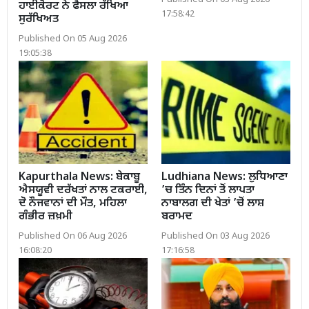
Published On 03 Aug 2026
ਹਾਈਕੋਰਟ ਨੇ ਫੈਸਲਾ ਰੱਖਿਆ
17:58:42
ਸੁਰੱਖਿਅਤ
Published On 05 Aug 2026
19:05:38
Kapurthala News: ਬੇਕਾਬੂ
Ludhiana News: ਲੁਧਿਆਣਾ
ਐਸਯੂਵੀ ਦਰੱਖਤਾਂ ਨਾਲ ਟਕਰਾਈ,
’ਚ ਤਿੰਨ ਦਿਨਾਂ ਤੋਂ ਲਾਪਤਾ
ਦੋ ਨੌਜਵਾਨਾਂ ਦੀ ਮੌਤ, ਮਹਿਲਾ
ਨਾਬਾਲਗ ਦੀ ਖੇਤਾਂ ’ਚੋਂ ਲਾਸ਼
ਗੰਭੀਰ ਜ਼ਖ਼ਮੀ
ਬਰਾਮਦ
Published On 06 Aug 2026
Published On 03 Aug 2026
16:08:20
17:16:58