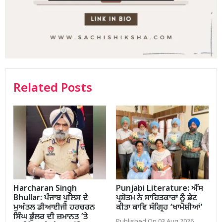
Related Posts
Harcharan Singh
Punjabi Literature: ਐੱਸ
Bhullar: ਪੰਜਾਬ ਪੁਲਿਸ ਦੇ
ਪ੍ਰਸ਼ੋਤਮ ਨੇ ਸਾਹਿਤਕਾਰਾਂ ਨੂੰ ਭੇਟ
ਮੁਅੱਤਲ ਡੀਆਈਜੀ ਹਰਚਰਨ
ਕੀਤਾ ਕਾਵਿ ਸੰਗ੍ਰਿਹ ‘ਖਾਮੋਸ਼ੀਆਂ’
ਸਿੰਘ ਭੁੱਲਰ ਦੀ ਜ਼ਮਾਨਤ ’ਤੇ