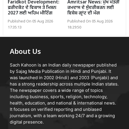
Faridkot Development:
Amritsar News: ਮੁੱਖ ਮੰਤਰੀ
ਫ਼ਰੀਦਕੋਟ ਦੇ ਵਿਕਾਸ ਤੇ ਮਿਸ਼ਨ
ਰਮਦਾਸ ਦੇ ਸੁੰਦਰੀਕਰਨ ਲਈ
2027 ਲਈ ਅਹਿਮ ਮੀਟਿੰਗ
ਵਿਸ਼ੇਸ਼ ਗ੍ਰਾਂਟ ਦੀ ਮੰਗ
Published On 05 Aug 2026
Published On 05 Aug 2026
17:35:13
18:29:50
About Us
Sach Kahoon is an Indian daily newspaper published
by Sajag Media Publication in Hindi and Punjabi. It
was launched in 2002 (Hindi) and 2003 (Punjabi) and
has a strong readership across multiple Indian states.
The newspaper covers a wide range of topics
including business, sports, religion, technology,
health, education, and national & international news.
It focuses on verified reporting and unbiased
journalism, with a team working 24/7 and a growing
digital presence.