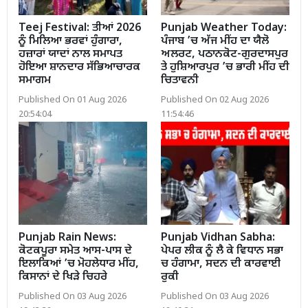
Teej Festival: ਤੀਆਂ 2026
Punjab Weather Today:
ਨੂੰ ਮਿਲਿਆ ਭਰਵਾਂ ਹੁੰਗਾਰਾ,
ਪੰਜਾਬ ’ਚ ਅੱਜ ਮੀਂਹ ਦਾ ਯੈਲੋ
ਹਜ਼ਾਰਾਂ ਯਾਦਾਂ ਨਾਲ ਸਮਾਪਤ
ਅਲਰਟ, ਪਠਾਨਕੋਟ-ਗੁਰਦਾਸਪੁਰ
ਹੋਇਆ ਸ਼ਾਨਦਾਰ ਸੱਭਿਆਚਾਰਕ
ਤੇ ਹੁਸ਼ਿਆਰਪੁਰ ’ਚ ਭਾਰੀ ਮੀਂਹ ਦੀ
ਸਮਾਗਮ
ਚਿਤਾਵਨੀ
Published On 01 Aug 2026
Published On 02 Aug 2026
20:54:04
11:54:46
Punjab Rain News:
Punjab Vidhan Sabha:
ਕੋਟਕਪੂਰਾ ਸਮੇਤ ਆਸ-ਪਾਸ ਦੇ
ਪੇਪਰ ਲੀਕ ਨੂੰ ਲੈ ਕੇ ਵਿਧਾਨ ਸਭਾ
ਇਲਾਕਿਆਂ ’ਚ ਮੋਹਲੇਧਾਰ ਮੀਂਹ,
ਚ ਹੰਗਾਮਾ, ਸਦਨ ਦੀ ਕਾਰਵਾਈ
ਕਿਸਾਨਾਂ ਦੇ ਖਿੜੇ ਚਿਹਰੇ
ਰੁਕੀ
Published On 03 Aug 2026
Published On 03 Aug 2026