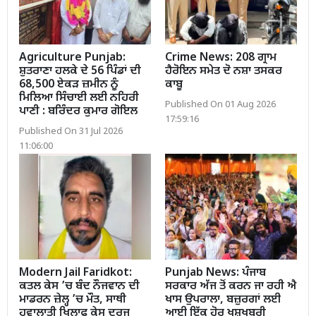
Agriculture Punjab:
Crime News: 208 ਗ੍ਰਾਮ
ਸ਼ੁਤਰਾਣਾ ਹਲਕੇ ਦੇ 56 ਪਿੰਡਾਂ ਦੀ
ਹੈਰੋਇਨ ਸਮੇਤ ਦੋ ਨਸ਼ਾ ਤਸਕਰ
68,500 ਏਕੜ ਜ਼ਮੀਨ ਨੂੰ
ਕਾਬੂ
ਮਿਲਿਆ ਸਿੰਚਾਈ ਲਈ ਨਹਿਰੀ
Published On 01 Aug 2026
ਪਾਣੀ : ਬਰਿੰਦਰ ਕੁਮਾਰ ਗੋਇਲ
17:59:16
Published On 31 Jul 2026
11:06:00
Modern Jail Faridkot:
Punjab News: ਪੰਜਾਬ
ਕਤਲ ਕੇਸ ’ਚ ਬੰਦ ਨੌਜਵਾਨ ਦੀ
ਸਰਕਾਰ ਅੱਜ ਤੋਂ ਕਰਨ ਜਾ ਰਹੀ ਐ
ਮਾਡਰਨ ਜ਼ੇਲ੍ਹ ’ਚ ਮੌਤ, ਸਾਥੀ
ਖਾਸ ਉਪਰਾਲਾ, ਬਜ਼ੁਰਗਾਂ ਲਈ
ਹਵਾਲਾਤੀ ਖਿਲਾਫ਼ ਕੇਸ ਦਰਜ
ਆਈ ਇੱਕ ਹੋਰ ਖੁਸ਼ਖਬਰੀ