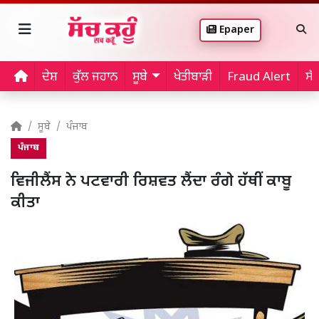
Epaper
ਦੇਸ਼
ਕੁੱਲ ਜਹਾਨ
ਸੂਬੇ
ਖੇਤੀਬਾੜੀ
Fraud Alert
ਸੱ
ਸੂਬੇ
ਪੰਜਾਬ
ਪੰਜਾਬ
ਵਿਜੀਲੈਂਸ ਨੇ ਪਟਵਾਰੀ ਰਿਸ਼ਵਤ ਲੈਂਦਾ ਰੰਗੇ ਹੱਥੀਂ ਕਾਬੂ
ਕੀਤਾ