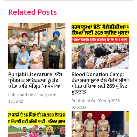
Related Posts
Punjabi Literature: ਐੱਸ
Blood Donation Camp:
ਪ੍ਰਸ਼ੋਤਮ ਨੇ ਸਾਹਿਤਕਾਰਾਂ ਨੂੰ ਭੇਟ
ਡੇਰਾ ਸ਼ਰਧਾਲੂਆਂ ਵੱਲੋਂ ਥੈਲੇਸੀਮੀਆ
ਕੀਤਾ ਕਾਵਿ ਸੰਗ੍ਰਿਹ ‘ਖਾਮੋਸ਼ੀਆਂ’
ਪੀੜਤ ਬੱਚਿਆਂ ਲਈ 269 ਯੂਨਿਟ
ਖੂਨਦਾਨ
Published On 03 Aug 2026
Published On 03 Aug 2026
17:58:42
09:59:33