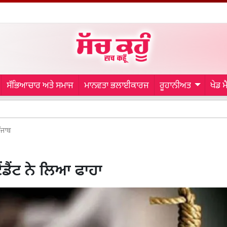
ਸੱਭਿਆਚਾਰ ਅਤੇ ਸਮਾਜ
ਮਾਨਵਤਾ ਭਲਾਈਕਾਰਜ
ਰੂਹਾਨੀਅਤ
ਖੇਡ 
Malerko
ੰਜਾਬ
ਂਡੈਂਟ ਨੇ ਲਿਆ ਫਾਹਾ