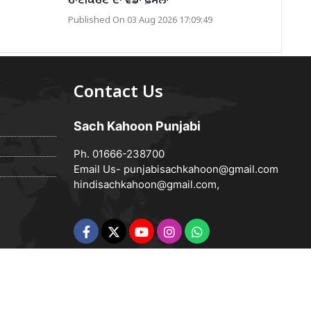
ਹਾਈਕੋਰਟ ਦਾ ਵੱਡਾ ਫ਼ੈਸਲਾ
Published On 03 Aug 2026 17:09:49
Contact Us
Sach Kahoon Punjabi
Ph. 01666-238700
Email Us-
punjabisachkahoon@gmail.com
hindisachkahoon@gmail.com
,