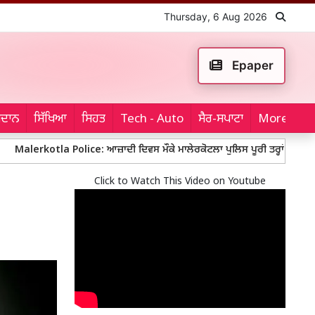
Thursday, 6 Aug 2026
Epaper
ਮੈਦਾਨ
ਸਿੱਖਿਆ
ਸਿਹਤ
Tech - Auto
ਸੈਰ-ਸਪਾਟਾ
More...
tla Police: ਆਜ਼ਾਦੀ ਦਿਵਸ ਮੌਕੇ ਮਾਲੇਰਕੋਟਲਾ ਪੁਲਿਸ ਪੂਰੀ ਤਰ੍ਹਾਂ ਚੌਕਸ, ਬੱਸ ਅੱਡਿਆ
Click to Watch This Video on Youtube