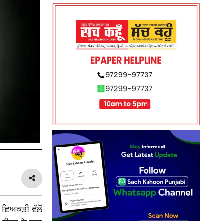
 ਵਿਅਕਤੀ ਵੱਲੋਂ