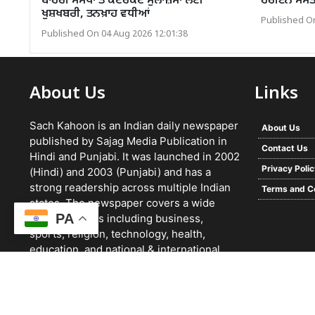
ਬਾਹਰੀ ਸੰਸਥਾ ਤੇ ਕੰਟਰੈਕਟ ਮੁਲਾਜ਼ਮਾਂ ਲਈ
ਹੈਰੋਇਨ ਸਮੇਤ
ਖੁਸ਼ਖਬਰੀ, ਤਨਖ਼ਾਹ ਵਧੀਆਂ
Published On
Published On 04 Aug 2026 12:01:38
About Us
Links
Sach Kahoon is an Indian daily newspaper
About Us
published by Sajag Media Publication in
Contact Us
Hindi and Punjabi. It was launched in 2002
Privacy Poli
(Hindi) and 2003 (Punjabi) and has a
strong readership across multiple Indian
Terms and C
states. The newspaper covers a wide
PA
range of topics including business,
sports, religion, technology, health,
education, and national & international
news. It focuses on verified reporting and
unbiased journalism, with a team working
24/7 and a growing digital presence.