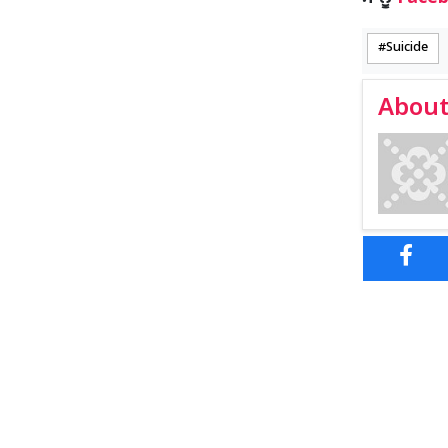
Suicide
About