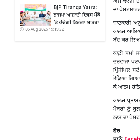
ਅੱਜ ਕਾਲਜ ਦ
BJP Tiranga Yatra:
ਦਾ ਪੋਸਟਮਾਰਟ
ਭਾਜਪਾ ਆਜ਼ਾਦੀ ਦਿਵਸ ਮੌਕੇ
’ਤੇ ਕੱਢੇਗੀ ਤਿਰੰਗਾ ਯਾਤਰਾ
ਜਾਣਕਾਰੀ ਅਨੁ
06 Aug 2026 19:19:32
ਕਾਲਜ ਆਇਆ। 
ਬੰਦ ਕਰ ਲਿ
ਕਾਫ਼ੀ ਸਮਾਂ ਜ
ਦਰਵਾਜਾ ਖਟਖਟ
ਪ੍ਰਿੰਸੀਪਲ ਸ
ਤੋੜਿਆ ਗਿਆ। 
ਕੇ ਆਤਮ ਹੱਤ
ਕਾਲਜ ਪ੍ਰਸ਼ਾਸ਼ਨ
ਮੈਂਬਰਾਂ ਨੂੰ
ਲਾਸ਼ ਦਾ ਪੋਸਟ
ਹ
ਸਾਨੂੰ
Face