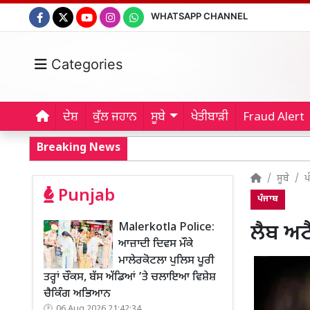
WHATSAPP CHANNEL
Categories
ਦੇਸ਼
ਕੁੱਲ ਜਹਾਨ
ਸੂਬੇ
ਖੇਤੀਬਾੜੀ
Fraud Alert
Breaking News
ਸੂਬੇ
ਪ
Punjab
ਪੰਜਾਬ
Malerkotla Police:
ਲੈਬ ਅਟੈ
ਆਜ਼ਾਦੀ ਦਿਵਸ ਮੌਕੇ
ਮਾਲੇਰਕੋਟਲਾ ਪੁਲਿਸ ਪੂਰੀ
ਤਰ੍ਹਾਂ ਚੌਕਸ, ਬੱਸ ਅੱਡਿਆਂ ’ਤੇ ਚਲਾਇਆ ਵਿਸ਼ੇਸ਼
ਚੈਕਿੰਗ ਅਭਿਆਨ
06 Aug 2026 21:42:34