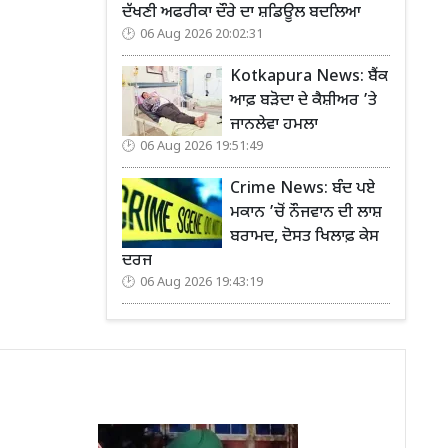
ਦੱਖਣੀ ਅਫਰੀਕਾ ਦੌਰੇ ਦਾ ਸ਼ਡਿਊਲ ਬਦਲਿਆ
06 Aug 2026 20:02:31
Kotkapura News: ਬੈਂਕ
ਆਫ਼ ਬੜੋਦਾ ਦੇ ਕੈਸ਼ੀਅਰ ’ਤੇ
ਜਾਨਲੇਵਾ ਹਮਲਾ
06 Aug 2026 19:51:49
Crime News: ਬੰਦ ਪਏ
ਮਕਾਨ ’ਚੋਂ ਨੌਜਵਾਨ ਦੀ ਲਾਸ਼
ਬਰਾਮਦ, ਦੋਸਤ ਖਿਲਾਫ਼ ਕੇਸ
ਦਰਜ
06 Aug 2026 19:43:19