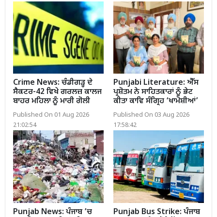
Crime News: ਚੰਡੀਗੜ੍ਹ ਦੇ
Punjabi Literature: ਐੱਸ
ਸੈਕਟਰ-42 ਵਿਖੇ ਗਰਲਜ਼ ਕਾਲਜ
ਪ੍ਰਸ਼ੋਤਮ ਨੇ ਸਾਹਿਤਕਾਰਾਂ ਨੂੰ ਭੇਟ
ਬਾਹਰ ਮਹਿਲਾ ਨੂੰ ਮਾਰੀ ਗੋਲੀ
ਕੀਤਾ ਕਾਵਿ ਸੰਗ੍ਰਿਹ ‘ਖਾਮੋਸ਼ੀਆਂ’
Published On 01 Aug 2026
Published On 03 Aug 2026
21:02:54
17:58:42
Punjab News: ਪੰਜਾਬ ’ਚ
Punjab Bus Strike: ਪੰਜਾਬ