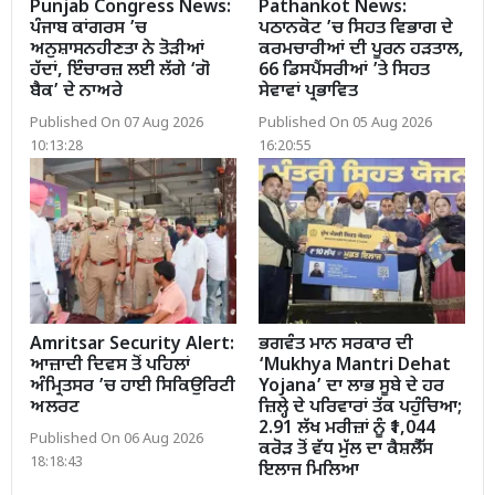
Punjab Congress News:
Pathankot News:
ਪੰਜਾਬ ਕਾਂਗਰਸ ’ਚ
ਪਠਾਨਕੋਟ ’ਚ ਸਿਹਤ ਵਿਭਾਗ ਦੇ
ਅਨੁਸ਼ਾਸਨਹੀਣਤਾ ਨੇ ਤੋੜੀਆਂ
ਕਰਮਚਾਰੀਆਂ ਦੀ ਪੂਰਨ ਹੜਤਾਲ,
ਹੱਦਾਂ, ਇੰਚਾਰਜ਼ ਲਈ ਲੱਗੇ ‘ਗੋ
66 ਡਿਸਪੈਂਸਰੀਆਂ ’ਤੇ ਸਿਹਤ
ਬੈਕ’ ਦੇ ਨਾਅਰੇ
ਸੇਵਾਵਾਂ ਪ੍ਰਭਾਵਿਤ
Published On 07 Aug 2026
Published On 05 Aug 2026
10:13:28
16:20:55
Amritsar Security Alert:
ਭਗਵੰਤ ਮਾਨ ਸਰਕਾਰ ਦੀ
ਆਜ਼ਾਦੀ ਦਿਵਸ ਤੋਂ ਪਹਿਲਾਂ
‘Mukhya Mantri Dehat
ਅੰਮ੍ਰਿਤਸਰ ’ਚ ਹਾਈ ਸਿਕਿਉਰਿਟੀ
Yojana’ ਦਾ ਲਾਭ ਸੂਬੇ ਦੇ ਹਰ
ਅਲਰਟ
ਜ਼ਿਲ੍ਹੇ ਦੇ ਪਰਿਵਾਰਾਂ ਤੱਕ ਪਹੁੰਚਿਆ;
2.91 ਲੱਖ ਮਰੀਜ਼ਾਂ ਨੂੰ ₹1,044
Published On 06 Aug 2026
ਕਰੋੜ ਤੋਂ ਵੱਧ ਮੁੱਲ ਦਾ ਕੈਸ਼ਲੈੱਸ
18:18:43
ਇਲਾਜ ਮਿਲਿਆ