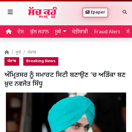
Epaper
ਦੇਸ਼
ਕੁੱਲ ਜਹਾਨ
ਸੂਬੇ
ਖੇਤੀਬਾੜੀ
Fraud Alert
ਸੱ
ਸੂਬੇ
ਪੰਜਾਬ
ਪੰਜਾਬ
Breaking News
ਅੰਮ੍ਰਿਤਸਰ ਨੂੰ ਸਮਾਰਟ ਸਿਟੀ ਬਣਾਉਣ ‘ਚ ਅੜਿੱਕਾ ਬਣ
ਖ਼ੁਦ ਨਵਜੋਤ ਸਿੱਧੂ