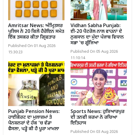
Amritsar News: ਅੰਮ੍ਰਿਤਸਰ
Vidhan Sabha Punjab:
ਪੁਲਿਸ ਨੇ 20 ਕਿਲੋ ਹੈਰੋਇਨ ਸਮੇਤ
ਈ-20 ਪੈਟਰੋਲ ਨਾਲ ਵਾਹਨਾਂ ਦੇ
ਇੱਕ ਤਸਕਰ ਕੀਤਾ ਗ੍ਰਿਫਤਾਰ
ਨੁਕਸਾਨ ਦਾ ਮੁੱਦਾ ਪੰਜਾਬ ਵਿਧਾਨ
ਸਭਾ 'ਚ ਗੂੰਜਿਆ
Published On 01 Aug 2026
Published On 05 Aug 2026
15:30:23
11:10:14
Punjab Pension News:
Sports News: ਹੁਸ਼ਿਆਰਪੁਰ
ਹਾਈਕੋਰਟ ਦਾ ਮੁਲਾਜ਼ਮਾਂ ਤੇ
ਦੀ ਤਨਵੀ ਸ਼ਰਮਾ ਨੇ ਰਚਿਆ
ਪੈਨਸ਼ਨਰਾਂ ਦੇ ਹੱਕ ’ਚ ਵੱਡਾ
ਇਤਿਹਾਸ
ਫੈਸਲਾ, ਪੜ੍ਹੋ ਕੀ ਹੈ ਪੂਰਾ ਮਾਮਲਾ
Published On 03 Aug 2026