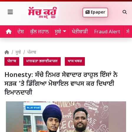
Epaper
ਦੇਸ਼
ਕੁੱਲ ਜਹਾਨ
ਸੂਬੇ
ਖੇਤੀਬਾੜੀ
Fraud Alert
ਸੱ
ਸੂਬੇ
ਪੰਜਾਬ
ਪੰਜਾਬ
ਮਾਨਵਤਾ ਭਲਾਈਕਾਰਜ
ਖਾਸ ਖਬਰ
Honesty: ਸੱਚੇ ਨਿਮਰ ਸੇਵਾਦਾਰ ਰਾਹੁਲ ਇੰਸਾਂ ਨੇ
ਸੜਕ ’ਤੇ ਡਿੱਗਿਆ ਮੋਬਾਇਲ ਵਾਪਸ ਕਰ ਦਿਖਾਈ
ਇਮਾਨਦਾਰੀ