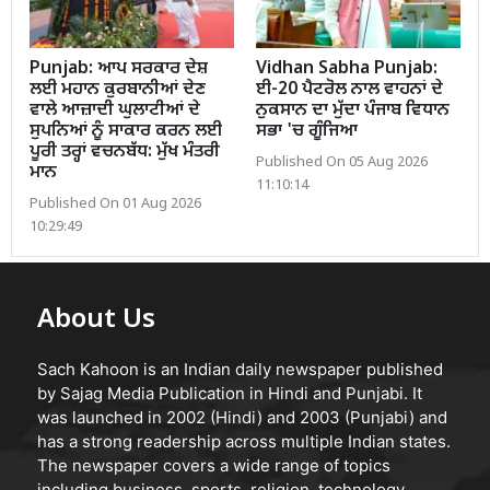
Punjab: ਆਪ ਸਰਕਾਰ ਦੇਸ਼
Vidhan Sabha Punjab:
ਲਈ ਮਹਾਨ ਕੁਰਬਾਨੀਆਂ ਦੇਣ
ਈ-20 ਪੈਟਰੋਲ ਨਾਲ ਵਾਹਨਾਂ ਦੇ
ਵਾਲੇ ਆਜ਼ਾਦੀ ਘੁਲਾਟੀਆਂ ਦੇ
ਨੁਕਸਾਨ ਦਾ ਮੁੱਦਾ ਪੰਜਾਬ ਵਿਧਾਨ
ਸੁਪਨਿਆਂ ਨੂੰ ਸਾਕਾਰ ਕਰਨ ਲਈ
ਸਭਾ 'ਚ ਗੂੰਜਿਆ
ਪੂਰੀ ਤਰ੍ਹਾਂ ਵਚਨਬੱਧ: ਮੁੱਖ ਮੰਤਰੀ
Published On 05 Aug 2026
ਮਾਨ
11:10:14
Published On 01 Aug 2026
10:29:49
About Us
Sach Kahoon is an Indian daily newspaper published
by Sajag Media Publication in Hindi and Punjabi. It
was launched in 2002 (Hindi) and 2003 (Punjabi) and
has a strong readership across multiple Indian states.
The newspaper covers a wide range of topics
including business, sports, religion, technology,