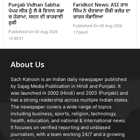
Punjab Vidhan Sabha:
Faridkot News: ASI ਰਾਜ
ਪੇਪਰ ਲੀਕ ਨੂੰ ਲੈ ਕੇ ਵਿਧਾਨ ਸਭਾ
ਸਿੰਘ ਨੇ ਚੰਦਬਾਜਾ ਚੌਂਕੀ ਕਲੇਰ ਦਾ
ਚ ਹੰਗਾਮਾ, ਸਦਨ ਦੀ ਕਾਰਵਾਈ
ਚਾਰਜ ਸੰਭਾਲਿਆ
ਰੁਕੀ
Published On 03 Aug 2026
Published On 03 Aug 2026
17:04:41
12:40:31
About Us
Sach Kahoon is an Indian daily newspaper published
by Sajag Media Publication in Hindi and Punjabi. It
was launched in 2002 (Hindi) and 2003 (Punjabi) and
has a strong readership across multiple Indian states.
The newspaper covers a wide range of topics
including business, sports, religion, technology,
health, education, and national & international news.
It focuses on verified reporting and unbiased
journalism, with a team working 24/7 and a growing