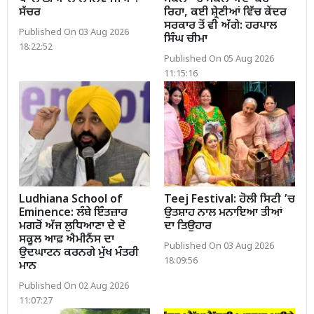
ਸੱਚਰ
ਰਿਹਾ, ਕਈ ਸ਼੍ਰੇਣੀਆਂ ਵਿੱਚ ਕੇਂਦਰ
ਸਰਕਾਰ ਤੋਂ ਵੀ ਅੱਗੇ: ਹਰਪਾਲ
Published On 03 Aug 2026
ਸਿੰਘ ਚੀਮਾ
18:22:52
Published On 05 Aug 2026
11:15:16
Ludhiana School of
Teej Festival: ਹੋਲੀ ਸਿਟੀ ’ਚ
Eminence: ਲੰਬੇ ਇੰਤਜ਼ਾਰ
ਉਤਸ਼ਾਹ ਨਾਲ ਮਨਾਇਆ ਤੀਆਂ
ਮਗਰੋਂ ਅੱਜ ਲੁਧਿਆਣਾ ਦੇ ਦੋ
ਦਾ ਤਿਉਹਾਰ
ਸਕੂਲ ਆਫ਼ ਐਮੀਨੈਂਸ ਦਾ
Published On 03 Aug 2026
ਉਦਘਾਟਨ ਕਰਨਗੇ ਮੁੱਖ ਮੰਤਰੀ
18:09:56
ਮਾਨ
Published On 02 Aug 2026
11:07:27