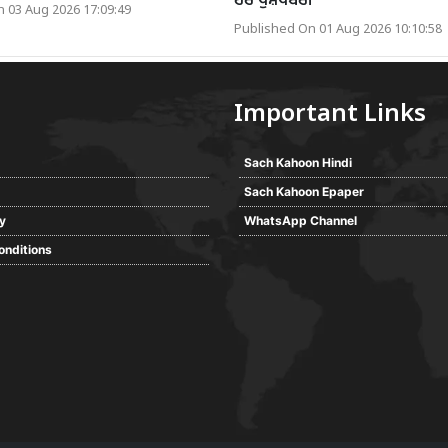
ਹੋਰ ਖੁਸ਼ਖਬਰੀ
 03 Aug 2026 17:09:49
Published On 01 Aug 2026 10:10:58
Important Links
Sach Kahoon Hindi
Sach Kahoon Epaper
cy
WhatsApp Channel
onditions