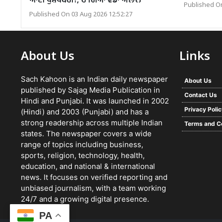
ਆਈ ਖੁਸ਼ਖਬਰੀ!, ਹੋ ਗਿਆ ਵੱਡਾ ਐਲਾਨ
Published On
Published On 03 Aug 2026 12:52:27
About Us
Links
Sach Kahoon is an Indian daily newspaper
About Us
published by Sajag Media Publication in
Contact Us
Hindi and Punjabi. It was launched in 2002
Privacy Poli
(Hindi) and 2003 (Punjabi) and has a
strong readership across multiple Indian
Terms and C
states. The newspaper covers a wide
range of topics including business,
sports, religion, technology, health,
education, and national & international
news. It focuses on verified reporting and
unbiased journalism, with a team working
24/7 and a growing digital presence.
PA