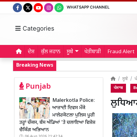
WHATSAPP CHANNEL
Categories
ਦੇਸ਼
ਕੁੱਲ ਜਹਾਨ
ਸੂਬੇ
ਖੇਤੀਬਾੜੀ
Fraud Alert
Breaking News
ਸੂਬੇ
ਪ
Punjab
ਪੰਜਾਬ
B
Malerkotla Police:
ਲੁਧਿਆਣ
ਆਜ਼ਾਦੀ ਦਿਵਸ ਮੌਕੇ
ਮਾਲੇਰਕੋਟਲਾ ਪੁਲਿਸ ਪੂਰੀ
ਤਰ੍ਹਾਂ ਚੌਕਸ, ਬੱਸ ਅੱਡਿਆਂ ’ਤੇ ਚਲਾਇਆ ਵਿਸ਼ੇਸ਼
ਚੈਕਿੰਗ ਅਭਿਆਨ
06 Aug 2026 21:42:34