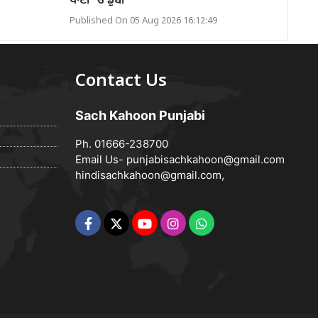
ਪਾਣੀ ’ਚ ਡੁੱਬੀ
Published On 05 Aug 2026 16:12:49
Contact Us
Sach Kahoon Punjabi
Ph. 01666-238700
Email Us-
punjabisachkahoon@gmail.com
hindisachkahoon@gmail.com
,