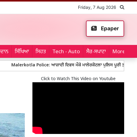
Friday, 7 Aug 2026
Epaper
ਮੈਦਾਨ
ਸਿੱਖਿਆ
ਸਿਹਤ
Tech - Auto
ਸੈਰ-ਸਪਾਟਾ
More...
kotla Police: ਆਜ਼ਾਦੀ ਦਿਵਸ ਮੌਕੇ ਮਾਲੇਰਕੋਟਲਾ ਪੁਲਿਸ ਪੂਰੀ ਤਰ੍ਹਾਂ ਚੌਕਸ, ਬੱਸ ਅੱਡ
Click to Watch This Video on Youtube