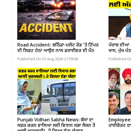
Road Accident: ਬਠਿੰਡਾ-ਮਲੋਟ ਰੋਡ ’ਤੇ ਟਿੱਪਰ
ਪੰਜਾਬ ਦੀਆਂ
ਦੀ ਲਿਫਟ ਹੇਠਾਂ ਆਉਣ ਨਾਲ ਡਰਾਈਵਰ ਦੀ ਮੌਤ
ਖਾਸ, ਮੁੱਖ ਮ
Published On 01 Aug 2026 21:09:06
Published On
Punjab Vidhan Sabha News: ਬੱਸਾਂ ਦਾ
Employees 
ਸਫ਼ਰ ਕਰਨ ਵਾਲਿਆਂ ਲਈ ਵਿਧਾਨ ਸਭਾ ਸੈਸ਼ਨ ਤੋਂ
ਹਾਈਕੋਰਟ ਦਾ 