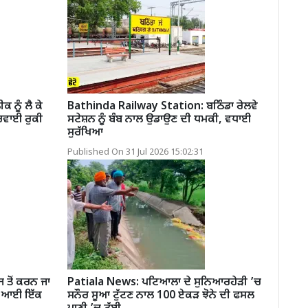
ਨੂੰ ਲੈ ਕੇ
Bathinda Railway Station: ਬਠਿੰਡਾ ਰੇਲਵੇ
ਰਵਾਈ ਰੁਕੀ
ਸਟੇਸ਼ਨ ਨੂੰ ਬੰਬ ਨਾਲ ਉਡਾਉਣ ਦੀ ਧਮਕੀ, ਵਧਾਈ
ਸੁਰੱਖਿਆ
Published On 31 Jul 2026 15:02:31
ਤੋਂ ਕਰਨ ਜਾ
Patiala News: ਪਟਿਆਲਾ ਦੇ ਸੁਨਿਆਰਹੇੜੀ ’ਚ
ਈ ਆਈ ਇੱਕ
ਸਨੌਰ ਸੂਆ ਟੁੱਟਣ ਨਾਲ 100 ਏਕੜ ਝੋਨੇ ਦੀ ਫਸਲ