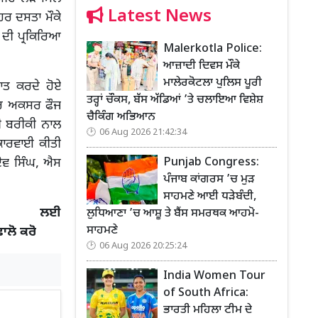
Latest News
ਰ ਦਸਤਾ ਮੌਕੇ
 ਦੀ ਪ੍ਰਕਿਰਿਆ
Malerkotla Police:
ਆਜ਼ਾਦੀ ਦਿਵਸ ਮੌਕੇ
ਮਾਲੇਰਕੋਟਲਾ ਪੁਲਿਸ ਪੂਰੀ
ਾਤ ਕਰਦੇ ਹੋਏ
ਤਰ੍ਹਾਂ ਚੌਕਸ, ਬੱਸ ਅੱਡਿਆਂ ’ਤੇ ਚਲਾਇਆ ਵਿਸ਼ੇਸ਼
ਿਆਰ ਅਕਸਰ ਫੌਜ
ਚੈਕਿੰਗ ਅਭਿਆਨ
ਧੀ ਬਰੀਕੀ ਨਾਲ
06 Aug 2026 21:42:34
ਕਾਰਵਾਈ ਕੀਤੀ
Punjab Congress:
ਦੇਵ ਸਿੰਘ, ਐਸ
ਪੰਜਾਬ ਕਾਂਗਰਸ ’ਚ ਮੁੜ
ਸਾਹਮਣੇ ਆਈ ਧੜੇਬੰਦੀ,
 ਲਈ
ਲੁਧਿਆਣਾ ’ਚ ਆਸ਼ੂ ਤੇ ਬੈਂਸ ਸਮਰਥਕ ਆਹਮੋ-
ਸਾਹਮਣੇ
ਫਾਲੋ ਕਰੋ
06 Aug 2026 20:25:24
India Women Tour
of South Africa:
ਭਾਰਤੀ ਮਹਿਲਾ ਟੀਮ ਦੇ