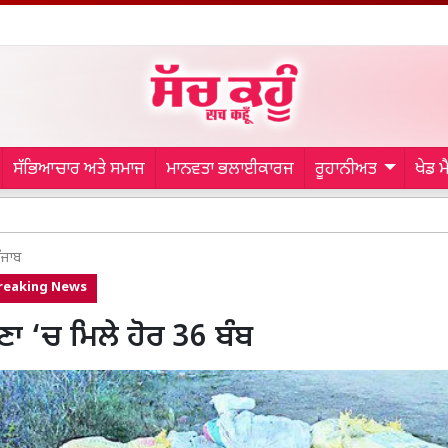
ਸੱਭਿਆਚਾਰ ਅਤੇ ਸਮਾਜ
ਮਾਨਵਤਾ ਭਲਾਈਕਾਰਜ
ਰੂਹਾਨੀਅਤ
ਖੇਡ 
Maler
ੰਜਾਬ
reaking News
ਾ ‘ਚ ਮਿਲੇ ਹੋਰ 36 ਬੰਬ