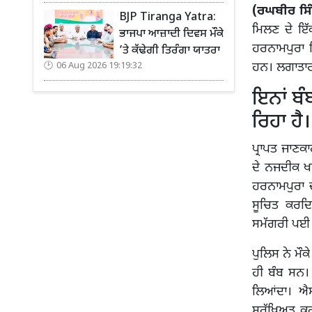
(ਰਘਬੀਰ ਸਿ
BJP Tiranga Yatra:
ਮਿਲਣ ਦੇ ਇੱ
ਭਾਜਪਾ ਆਜ਼ਾਦੀ ਦਿਵਸ ਮੌਕੇ
ਹਰਨਾਮਪੁਰਾ ਵ
’ਤੇ ਕੱਢੇਗੀ ਤਿਰੰਗਾ ਯਾਤਰਾ
ਹਨ। ਲਗਾਤਾਰ ਦ
06 Aug 2026 19:19:32
ਇਨਾਂ ਬੰ
ਰਿਹਾ ਹੈ।
ਪ੍ਰਾਪਤ ਜਾਣਕ
ਦੇ ਨਜਦੀਕ ਖ
ਹਰਨਾਮਪੁਰਾ ਦੇ
ਸੂਚਿਤ ਕਰਦਿ
ਸਮੱਗਰੀ ਪਈ 
ਪੁਲਿਸ ਨੇ ਮੌਕ
ਹੀ ਬੰਬ ਸਨ।
ਲਿਆਂਦਾ। ਐਸ
ਸੁਰੱਖਿਅਤ ਕਰ