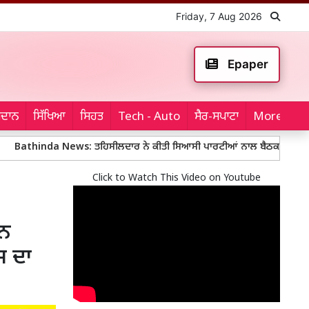
Friday, 7 Aug 2026
Epaper
ਮੈਦਾਨ
ਸਿੱਖਿਆ
ਸਿਹਤ
Tech - Auto
ਸੈਰ-ਸਪਾਟਾ
More...
a News: ਤਹਿਸੀਲਦਾਰ ਨੇ ਕੀਤੀ ਸਿਆਸੀ ਪਾਰਟੀਆਂ ਨਾਲ ਬੈਠਕ
Mohali Polic
Click to Watch This Video on Youtube
ਾਨ
ਸ ਦਾ