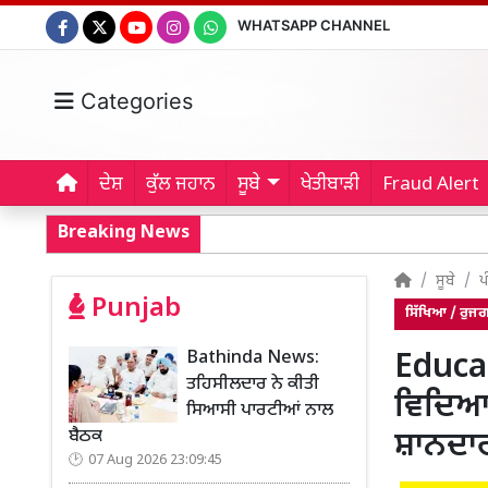
WHATSAPP CHANNEL
Categories
ਦੇਸ਼
ਕੁੱਲ ਜਹਾਨ
ਸੂਬੇ
ਖੇਤੀਬਾੜੀ
Fraud Alert
Breaking News
ਸੂਬੇ
ਪ
Punjab
ਸਿੱਖਿਆ / ਰੁਜ
Bathinda News:
Educat
ਤਹਿਸੀਲਦਾਰ ਨੇ ਕੀਤੀ
ਵਿਦਿਆਰ
ਸਿਆਸੀ ਪਾਰਟੀਆਂ ਨਾਲ
ਬੈਠਕ
ਸ਼ਾਨਦ
07 Aug 2026 23:09:45