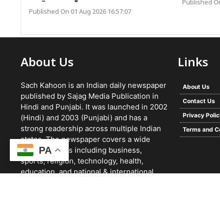
Published On
Published On 01 Aug 2026 16:57:07
About Us
Links
Sach Kahoon is an Indian daily newspaper
About Us
published by Sajag Media Publication in
Contact Us
Hindi and Punjabi. It was launched in 2002
Privacy Poli
(Hindi) and 2003 (Punjabi) and has a
strong readership across multiple Indian
Terms and C
states. The newspaper covers a wide
PA
range of topics including business,
sports, religion, technology, health,
education, and national & international
news. It focuses on verified reporting and
unbiased journalism, with a team working
24/7 and a growing digital presence.