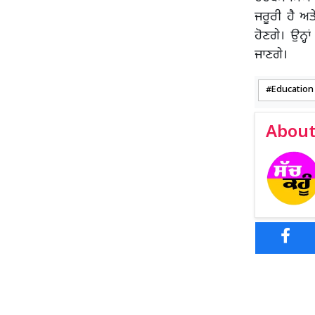
ਜਰੂਰੀ ਹੈ ਅ
ਹੋਣਗੇ। ਉਨ੍ਹ
ਜਾਣਗੇ।
Education
About