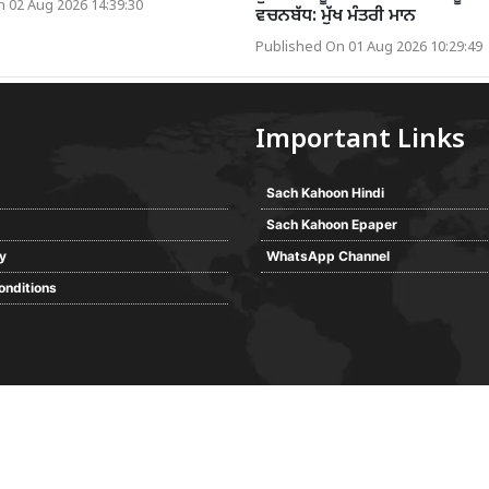
 02 Aug 2026 14:39:30
ਵਚਨਬੱਧ: ਮੁੱਖ ਮੰਤਰੀ ਮਾਨ
Published On 01 Aug 2026 10:29:49
Important Links
Sach Kahoon Hindi
Sach Kahoon Epaper
cy
WhatsApp Channel
onditions