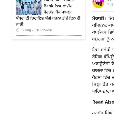
Land Mortgage
PUB
Bank Issue: ਲੈਂਡ
ਮੋਰਗੇਜ ਬੈਂਕ ਮਾਮਲਾ,
ਮੋਹਾਲੀ।
ਜ਼ਿਲ੍
ਸੰਧਵਾਂ ਦੀ ਰਿਹਾਇਸ਼ ਅੱਗੇ ਧਰਨਾ ਤੀਜੇ ਦਿਨ ਵੀ
ਜਾਰੀ
ਕਮਿਸ਼ਨਰ-ਕਮ-
07 Aug 2026 18:58:56
ਕੰਪਲੈਕਸ ਵਿਖ
ਬਜ਼ੁਰਗਾਂ ਨੂੰ 
ਇਸ ਸਬੰਧੀ ਜਾ
ਬੇਸਿਕ ਕੰਪਿਊ
ਅਕਾਊਟੈਂਸੀ ਕ
ਕਾਲਜਾਂ ਵਿੱਚ
ਕੋਰਸਾਂ ਵਿੱਚ
ਜ਼ਿਲ੍ਹਾ ਰੈਡ 
ਸਾਹਿਬਜ਼ਾਦਾ 
Read Also
ਹਰਬੰਸ ਸਿੰਘ