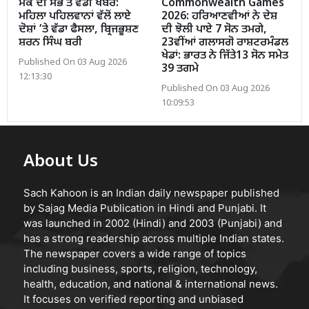
ਮੌਕੇ ਦੀ ਸਭ ਤੋਂ ਵੱਡੀ ਖਬਰ:
Commonwealth Games
ਮਹਿਲਾ ਪਹਿਲਵਾਨਾਂ ਵੱਲੋਂ ਲਾਏ
2026: ਹਰਿਆਣਵੀਆਂ ਨੇ ਦੇਸ਼
ਦੋਸ਼ਾਂ ’ਤੇ ਵੱਡਾ ਫੈਸਲਾ, ਬ੍ਰਿਜਭੂਸ਼ਣ
ਦੀ ਝੋਲੀ ਪਾਏ 7 ਸੋਨ ਤਮਗੇ,
ਸ਼ਰਨ ਸਿੰਘ ਬਰੀ
23ਵੀਂਆਂ ਗਲਾਸਗੋ ਰਾਸ਼ਟਰਮੰਡਲ
ਖੇਡਾਂ: ਭਾਰਤ ਨੇ ਜਿੱਤੇ13 ਸੋਨ ਸਮੇਤ
Published On 03 Aug 2026
39 ਤਗਮੇ
12:13:30
Published On 03 Aug 2026
10:09:53
About Us
Sach Kahoon is an Indian daily newspaper published
by Sajag Media Publication in Hindi and Punjabi. It
was launched in 2002 (Hindi) and 2003 (Punjabi) and
has a strong readership across multiple Indian states.
The newspaper covers a wide range of topics
including business, sports, religion, technology,
health, education, and national & international news.
It focuses on verified reporting and unbiased