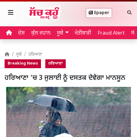
Epaper
ਦੇਸ਼
ਕੁੱਲ ਜਹਾਨ
ਸੂਬੇ
ਖੇਤੀਬਾੜੀ
Fraud Alert
ਸੱ
ਸੂਬੇ
ਹਰਿਆਣਾ
Breaking News
ਹਰਿਆਣਾ
ਹਰਿਆਣਾ ‘ਚ 3 ਜੁਲਾਈ ਨੂੰ ਦਸਤਕ ਦੇਵੇਗਾ ਮਾਨਸੂਨ