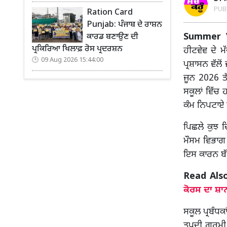
PUB
Ration Card
Punjab: ਪੰਜਾਬ ਦੇ ਰਾਸ਼ਨ
Summer V
ਕਾਰਡ ਬਣਾਉਣ ਦੀ
ਪ੍ਰਕਿਰਿਆ ਖਿਲਾਫ਼ ਰੋਸ ਪ੍ਰਦਰਸ਼ਨ
ਹੀਟਵੇਵ ਦੇ ਮ
09 Aug 2026 15:44:00
ਪ੍ਰਸ਼ਾਸਨ ਵੱਲੋ
ਜੂਨ 2026 ਤ
ਸਕੂਲਾਂ ਵਿੱਚ
ਕੰਮ ਨਿਪਟਾਏ
ਪਿਛਲੇ ਕੁਝ ਦ
ਮੌਸਮ ਵਿਭਾਗ
ਇਸ ਕਾਰਨ ਬੱ
Read Als
ਕੋਰਸ ਦਾ ਸ਼
ਸਕੂਲ ਪ੍ਰਬੰਧਕ
ਤਪਦੀ ਗਰਮੀ ਵ