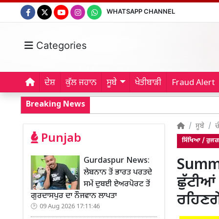
WHATSAPP CHANNEL
Categories
ਦੇਸ਼
ਕੁੱਲ ਜਹਾਨ
ਸੂਬੇ
ਖੇਤੀਬਾੜੀ
Fraud Alert
Breaking News
ਸੂਬੇ
ਚ
Punjab
ਸਿੱਖਿਆ / ਰੁਜ
Gurdaspur News:
Summe
ਲੇਬਨਾਨ ਤੋਂ ਭਾਰਤ ਪਰਤਦੇ
ਛੁੱਟੀਆ
ਸਮੇਂ ਦੁਬਈ ਏਅਰਪੋਰਟ ਤੋਂ
ਗੁਰਦਾਸਪੁਰ ਦਾ ਨੌਜਵਾਨ ਲਾਪਤਾ
ਰਹਿਣਗ
09 Aug 2026 17:11:46