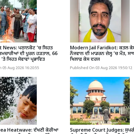
 News: ਪਠਾਨਕੋਟ ’ਚ ਸਿਹਤ
Modern Jail Faridkot: ਕਤਲ ਕੇਸ
ਰਮਚਾਰੀਆਂ ਦੀ ਪੂਰਨ ਹੜਤਾਲ, 66
ਨੌਜਵਾਨ ਦੀ ਮਾਡਰਨ ਜ਼ੇਲ੍ਹ ’ਚ ਮੌਤ, ਸਾ
’ਤੇ ਸਿਹਤ ਸੇਵਾਵਾਂ ਪ੍ਰਭਾਵਿਤ
ਖਿਲਾਫ਼ ਕੇਸ ਦਰਜ
 05 Aug 2026 16:20:55
Published On 03 Aug 2026 19:50:12
ea Heatwave: ਦੱਖਣੀ ਕੋਰੀਆ
Supreme Court Judges: ਸੁਪਰੀ