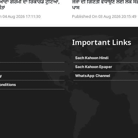
ਜ਼ਿਆਦਾ ਗਰਮੀ ਦਾ ਰਿਕਾਰਡ ਟੁੱਟਿਆ,
ਜੱਜਾਂ ਦੀ ਗਿਣਤੀ ਵਧਾਉਣ ਲਈ ਲੋਕ ਸਭ
ਤਾਂ
ਪਾਸ
 04 Aug 2026 17:11:30
Published On 03 Aug 2026 20:15:49
Important Links
Sach Kahoon Hindi
Sach Kahoon Epaper
cy
WhatsApp Channel
onditions