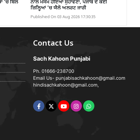
ਾ ’ਚ ਬਿੱਲ
ਨਾਲ ਮੌਸਮ ਹੋਇਆ ਸੁਹਾਵਣਾ, ਪੰਜਾਬ ਦੇ ਕਈ
ਜ਼ਿਲ੍ਹਿਆਂ ’ਚ ਯੈਲੋ ਅਲਰਟ ਜਾਰੀ
Published On 03 Aug 2026 17:30:35
Contact Us
Sach Kahoon Punjabi
Ph. 01666-238700
Email Us-
punjabisachkahoon@gmail.com
hindisachkahoon@gmail.com
,