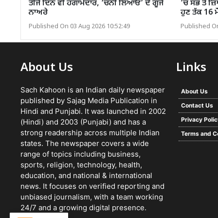
ਤੀਜੇ ਦਿਨ ਵੀ ਹੰਗਾਮੇਦਾਰ, ‘ਚੰਨੀ ਲਿਆਓ’ ਦੇ ਗੂੰਜੇ
’ਚ ਸਭ ਤੋਂ 
ਨਾਅਰੇ
ਹੁਣ ਤੱਕ 16 ਮੌ
Published On 03 Aug 2026 10:52:49
Published On
About Us
Links
Sach Kahoon is an Indian daily newspaper
About Us
published by Sajag Media Publication in
Contact Us
Hindi and Punjabi. It was launched in 2002
Privacy Poli
(Hindi) and 2003 (Punjabi) and has a
strong readership across multiple Indian
Terms and C
states. The newspaper covers a wide
range of topics including business,
sports, religion, technology, health,
education, and national & international
news. It focuses on verified reporting and
unbiased journalism, with a team working
24/7 and a growing digital presence.