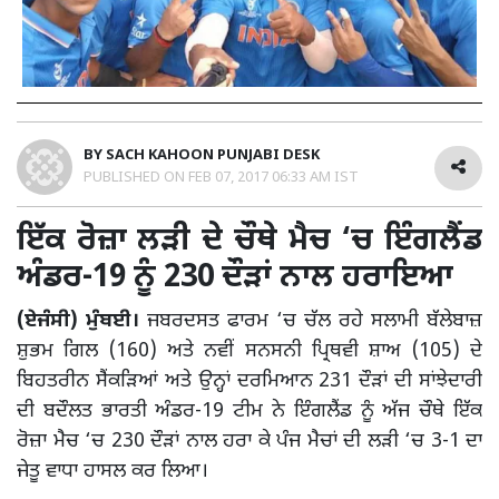
BY
SACH KAHOON PUNJABI DESK
PUBLISHED ON
FEB 07, 2017 06:33 AM IST
ਇੱਕ ਰੋਜ਼ਾ ਲੜੀ ਦੇ ਚੌਥੇ ਮੈਚ ‘ਚ ਇੰਗਲੈਂਡ
ਅੰਡਰ-19 ਨੂੰ 230 ਦੌੜਾਂ ਨਾਲ ਹਰਾਇਆ
(ਏਜੰਸੀ) ਮੁੰਬਈ।
ਜਬਰਦਸਤ ਫਾਰਮ ‘ਚ ਚੱਲ ਰਹੇ ਸਲਾਮੀ ਬੱਲੇਬਾਜ਼
ਸ਼ੁਭਮ ਗਿਲ (160) ਅਤੇ ਨਵੀਂ ਸਨਸਨੀ ਪ੍ਰਿਥਵੀ ਸ਼ਾਅ (105) ਦੇ
ਬਿਹਤਰੀਨ ਸੈਂਕੜਿਆਂ ਅਤੇ ਉਨ੍ਹਾਂ ਦਰਮਿਆਨ 231 ਦੌੜਾਂ ਦੀ ਸਾਂਝੇਦਾਰੀ
ਦੀ ਬਦੌਲਤ ਭਾਰਤੀ ਅੰਡਰ-19 ਟੀਮ ਨੇ ਇੰਗਲੈਂਡ ਨੂੰ ਅੱਜ ਚੌਥੇ ਇੱਕ
ਰੋਜ਼ਾ ਮੈਚ ‘ਚ 230 ਦੌੜਾਂ ਨਾਲ ਹਰਾ ਕੇ ਪੰਜ ਮੈਚਾਂ ਦੀ ਲੜੀ ‘ਚ 3-1 ਦਾ
ਜੇਤੂ ਵਾਧਾ ਹਾਸਲ ਕਰ ਲਿਆ।