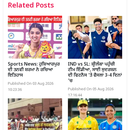
Related Posts
Sports News: ਹੁਸ਼ਿਆਰਪੁਰ
IND vs SL: ਸ਼੍ਰੀਲੰਕਾ ਪਹੁੰਚੀ
ਦੀ ਤਨਵੀ ਸ਼ਰਮਾ ਨੇ ਰਚਿਆ
ਟੀਮ ਇੰਡੀਆ, ਸਾਈ ਸੁਦਰਸ਼ਨ
ਇਤਿਹਾਸ
ਦੀ ਫਿਟਨੈਸ ’ਤੇ ਫੈਸਲਾ 3-4 ਦਿਨਾਂ
’ਚ
Published On 03 Aug 2026
Published On 05 Aug 2026
10:23:36
17:16:44