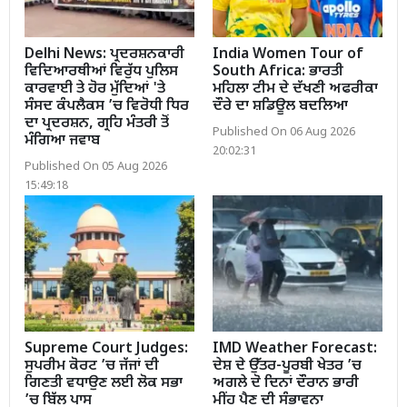
Delhi News: ਪ੍ਰਦਰਸ਼ਨਕਾਰੀ
India Women Tour of
ਵਿਦਿਆਰਥੀਆਂ ਵਿਰੁੱਧ ਪੁਲਿਸ
South Africa: ਭਾਰਤੀ
ਕਾਰਵਾਈ ਤੇ ਹੋਰ ਮੁੱਦਿਆਂ 'ਤੇ
ਮਹਿਲਾ ਟੀਮ ਦੇ ਦੱਖਣੀ ਅਫਰੀਕਾ
ਸੰਸਦ ਕੰਪਲੈਕਸ ’ਚ ਵਿਰੋਧੀ ਧਿਰ
ਦੌਰੇ ਦਾ ਸ਼ਡਿਊਲ ਬਦਲਿਆ
ਦਾ ਪ੍ਰਦਰਸ਼ਨ, ਗ੍ਰਹਿ ਮੰਤਰੀ ਤੋਂ
Published On 06 Aug 2026
ਮੰਗਿਆ ਜਵਾਬ
20:02:31
Published On 05 Aug 2026
15:49:18
Supreme Court Judges:
IMD Weather Forecast:
ਸੁਪਰੀਮ ਕੋਰਟ ’ਚ ਜੱਜਾਂ ਦੀ
ਦੇਸ਼ ਦੇ ਉੱਤਰ-ਪੂਰਬੀ ਖੇਤਰ ’ਚ
ਗਿਣਤੀ ਵਧਾਉਣ ਲਈ ਲੋਕ ਸਭਾ
ਅਗਲੇ ਦੋ ਦਿਨਾਂ ਦੌਰਾਨ ਭਾਰੀ
’ਚ ਬਿੱਲ ਪਾਸ
ਮੀਂਹ ਪੈਣ ਦੀ ਸੰਭਾਵਨਾ