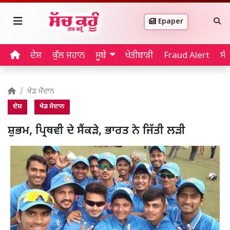
Epaper
ਦੇਸ਼
ਕੁੱਲ ਜਹਾਨ
ਸੂਬੇ
ਖੇਤੀਬਾੜੀ
Fraud Alert
ਸੱ
ਖੇਡ ਮੈਦਾਨ
ਦੇਸ਼
ਖੇਡ ਮੈਦਾਨ
ਸ਼ੁਭਮ, ਪ੍ਰਿਥਵੀ ਦੇ ਸੈਂਕੜੇ, ਭਾਰਤ ਨੇ ਜਿੱਤੀ ਲੜੀ