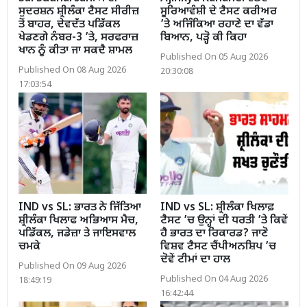
ਸੁਦਰਸ਼ਨ ਸ਼੍ਰੀਲੰਕਾ ਟੈਸਟ ਸੀਰੀਜ਼
ਸੂਰਿਆਵੰਸ਼ੀ ਦੇ ਟੈਸਟ ਕਰੀਅਰ
ਤੋਂ ਬਾਹਰ, ਦੇਵਦੱਤ ਪਡਿੱਕਲ
’ਤੇ ਅਜਿੰਕਿਆ ਰਹਾਣੇ ਦਾ ਵੱਡਾ
ਖੇਡਣਗੇ ਨੰਬਰ-3 ’ਤੇ, ਸਰਫਰਾਜ਼
ਬਿਆਨ, ਪੜ੍ਹੋ ਕੀ ਕਿਹਾ
ਖਾਨ ਨੂੰ ਕੀਤਾ ਜਾ ਸਕਦੈ ਸ਼ਾਮਲ
Published On 05 Aug 2026
Published On 08 Aug 2026
20:30:08
17:03:54
IND vs SL: ਭਾਰਤ ਨੇ ਜਿੱਤਿਆ
IND vs SL: ਸ਼੍ਰੀਲੰਕਾ ਖਿਲਾਫ਼
ਸ਼੍ਰੀਲੰਕਾ ਖਿਲਾਫ ਅਭਿਆਸ ਮੈਚ,
ਟੈਸਟ ’ਚ ਉਨ੍ਹਾਂ ਦੀ ਧਰਤੀ ’ਤੇ ਕਿਵੇਂ
ਪਡਿੱਕਲ, ਜਡੇਜ਼ਾ ਤੇ ਜਾਇਸਵਾਲ
ਹੈ ਭਾਰਤ ਦਾ ਰਿਕਾਰਡ? ਜਾਣੋ
ਚਮਕੇ
ਵਿਸ਼ਵ ਟੈਸਟ ਚੈਂਪੀਅਨਸ਼ਿਪ ’ਚ
ਦੋਵੇਂ ਟੀਮਾਂ ਦਾ ਹਾਲ
Published On 09 Aug 2026
Published On 04 Aug 2026
18:49:19
16:42:44