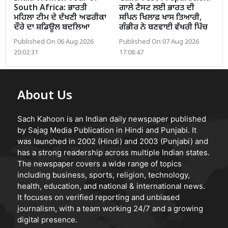
South Africa: ਭਾਰਤੀ
ਗਾਲੇ ਟੈਸਟ ਲਈ ਭਾਰਤ ਦੀ
ਮਹਿਲਾ ਟੀਮ ਦੇ ਦੱਖਣੀ ਅਫਰੀਕਾ
ਸਪਿਨ ਖਿਲਾਫ਼ ਖਾਸ ਤਿਆਰੀ,
ਦੌਰੇ ਦਾ ਸ਼ਡਿਊਲ ਬਦਲਿਆ
ਗੰਭੀਰ ਨੇ ਬਣਵਾਈ ਵੱਖਰੀ ਪਿੱਚ
Published On 06 Aug 2026
Published On 07 Aug 2026
20:02:31
17:08:47
About Us
Sach Kahoon is an Indian daily newspaper published
by Sajag Media Publication in Hindi and Punjabi. It
was launched in 2002 (Hindi) and 2003 (Punjabi) and
has a strong readership across multiple Indian states.
The newspaper covers a wide range of topics
including business, sports, religion, technology,
health, education, and national & international news.
It focuses on verified reporting and unbiased
journalism, with a team working 24/7 and a growing
digital presence.