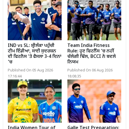
IND vs SL: ਸ਼੍ਰੀਲੰਕਾ ਪਹੁੰਚੀ
Team India Fitness
ਟੀਮ ਇੰਡੀਆ, ਸਾਈ ਸੁਦਰਸ਼ਨ
Rule: ਹੁਣ ਫਿਟਨੈੱਸ ’ਚ ਨਹੀਂ
ਦੀ ਫਿਟਨੈਸ ’ਤੇ ਫੈਸਲਾ 3-4 ਦਿਨਾਂ
ਚੱਲੇਗੀ ਢਿੱਲ, BCCI ਨੇ ਬਦਲੇ
’ਚ
ਨਿਯਮ
Published On 05 Aug 2026
Published On 06 Aug 2026
17:16:44
18:08:35
India Women Tour of
Galle Test Preparation: