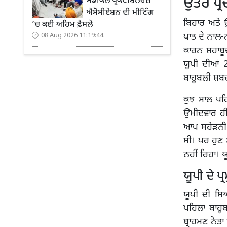
ਉੱਤਰ ਪ੍
ਮੈਡੀਕਲ ਪ੍ਰੈਕਟੀਸ਼ਨਰਜ਼
ਐਸੋਸੀਏਸ਼ਨ ਦੀ ਮੀਟਿੰਗ
ਬਿਹਾਰ ਅਤੇ ਉ
’ਚ ਕਈ ਅਹਿਮ ਫ਼ੈਸਲੇ
ਪਾਤ ਦੇ ਨਾਲ-ਨ
08 Aug 2026 11:19:44
ਕਾਰਨ ਸ਼ਹਾਬੂਦ
ਯੂਪੀ ਦੀਆਂ 
ਬਾਹੂਬਲੀ ਸ਼ਬਦ
ਕੁਝ ਸਾਲ ਪਹ
ਉਮੀਦਵਾਰ ਹੀ
ਆਪ ਸਹੇੜਨੀ।
ਸੀ। ਪਰ ਹੁਣ 
ਨਹੀਂ ਰਿਹਾ। ਯ
ਯੂਪੀ ਦੇ ਪ
ਯੂਪੀ ਦੀ ਸਿ
ਪਹਿਲਾ ਬਾਹੂ
ਬ੍ਰਾਹਮਣ ਨੇਤ