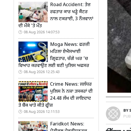
Road Accident: ਤੇਜ਼
ਰਫਤਾਰ ਕਾਰ ਖੜ੍ਹੇ ਕੈਂਟਰ
ਨਾਲ ਟਕਰਾਈ, 3 ਨੌਜਵਾਨਾਂ
ਦੀ ਮੌਕੇ ’ਤੇ ਮੌਤ
08 Aug 2026 14:07:53
Moga News: ਫਰਜ਼ੀ
ਮਹਿਲਾ ਏਐਸਆਈ
ਗ੍ਰਿਫਤਾਰ, ਚੰਗੇ ਘਰ ’ਚ
ਵਿਆਹ ਕਰਵਾਉਣ ਲਈ ਬਣੀ ਪੁਲਿਸ ਅਫਸਰ
08 Aug 2026 12:25:43
Crime News: ਜਲੰਧਰ
ਪੁਲਿਸ ਨੇ ਨਸ਼ਾ ਤਸਕਰਾਂ ਦੀ
24.48 ਲੱਖ ਦੀ ਜਾਇਦਾਦ
ਤੇ ਬੈਂਕ ਖਾਤੇ ਕੀਤੇ ਫ੍ਰੀਜ਼
BY
08 Aug 2026 12:11:53
PUB
Faridkot News: