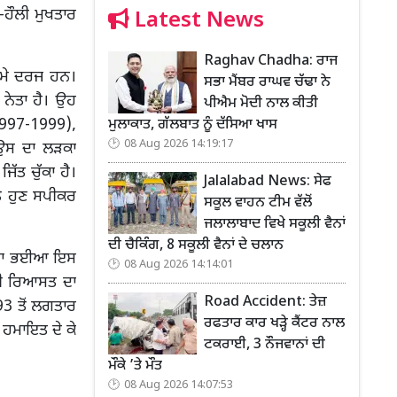
ੀ-ਹੌਲੀ ਮੁਖਤਾਰ
Latest News
Raghav Chadha: ਰਾਜ
ਦਮੇ ਦਰਜ ਹਨ।
ਸਭਾ ਮੈਂਬਰ ਰਾਘਵ ਚੱਢਾ ਨੇ
 ਨੇਤਾ ਹੈ। ਉਹ
ਪੀਐਮ ਮੋਦੀ ਨਾਲ ਕੀਤੀ
1997-1999),
ਮੁਲਾਕਾਤ, ਗੱਲਬਾਤ ਨੂੰ ਦੱਸਿਆ ਖਾਸ
08 Aug 2026 14:19:17
ਉਸ ਦਾ ਲੜਕਾ
ੱਤ ਚੁੱਕਾ ਹੈ।
Jalalabad News: ਸੇਫ
ਤੇ ਹੁਣ ਸਪੀਕਰ
ਸਕੂਲ ਵਾਹਨ ਟੀਮ ਵੱਲੋਂ
ਜਲਾਲਾਬਾਦ ਵਿਖੇ ਸਕੂਲੀ ਵੈਨਾਂ
ਦੀ ਚੈਕਿੰਗ, 8 ਸਕੂਲੀ ਵੈਨਾਂ ਦੇ ਚਲਾਨ
ਰਾਜਾ ਭਈਆ ਇਸ
08 Aug 2026 14:14:01
ਰੀ ਰਿਆਸਤ ਦਾ
Road Accident: ਤੇਜ਼
993 ਤੋਂ ਲਗਤਾਰ
ਰਫਤਾਰ ਕਾਰ ਖੜ੍ਹੇ ਕੈਂਟਰ ਨਾਲ
ਹਮਾਇਤ ਦੇ ਕੇ
ਟਕਰਾਈ, 3 ਨੌਜਵਾਨਾਂ ਦੀ
ਮੌਕੇ ’ਤੇ ਮੌਤ
08 Aug 2026 14:07:53