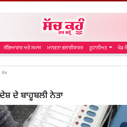
ਸੱਭਿਆਚਾਰ ਅਤੇ ਸਮਾਜ
ਮਾਨਵਤਾ ਭਲਾਈਕਾਰਜ
ਰੂਹਾਨੀਅਤ
ਖੇਡ 
Raghav Chad
ਲੇਖ
ਰਦੇਸ਼ ਦੇ ਬਾਹੂਬਲੀ ਨੇਤਾ