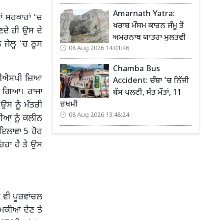
Amarnath Yatra:
ਂ ਸਰਕਾਰਾਂ ‘ਚ
ਖਰਾਬ ਮੌਸਮ ਕਾਰਨ ਜੰਮੂ ਤੋਂ
ਦੇ ਹੀ ਉਸ ਦੇ
ਅਮਰਨਾਥ ਯਾਤਰਾ ਮੁਲਤਵੀ
 ਜੇਲ੍ਹ ‘ਚ ਠੂਸ
08 Aug 2026 14:01:46
Chamba Bus
ੇ ਡੀਐਸਪੀ ਜ਼ਿਆ
Accident: ਚੰਬਾ ’ਚ ਨਿੱਜੀ
ਾ ਗਿਆ। ਰਾਜਾ
ਬੱਸ ਪਲਟੀ, ਸੱਤ ਮੌਤਾਂ, 11
ਜ਼ਖਮੀ
ਉਸ ਨੂੰ ਮੰਤਰੀ
08 Aug 2026 13:48:24
ਈਆ ਨੂੰ ਕਲੀਨ
ਂ ਇਲਾਵਾ 5 ਹੋਰ
ਿਹਾ ਹੈ ਤੇ ਉਸ
 ਵੀ ਪੂਰਵਾਂਚਲ
ਮਕੀਆਂ ਦੇਣ ਤੇ