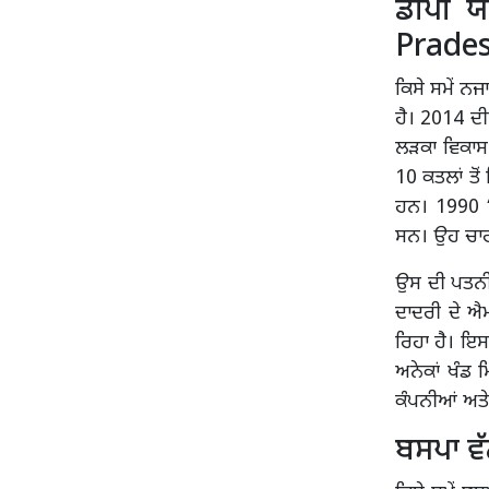
ਡੀਪੀ ਯ
Prade
ਕਿਸੇ ਸਮੇਂ ਨ
ਹੈ। 2014 ਦ
ਲੜਕਾ ਵਿਕਾਸ 
10 ਕਤਲਾਂ ਤੋ
ਹਨ। 1990 
ਸਨ। ਉਹ ਚਾਰ 
ਉਸ ਦੀ ਪਤਨੀ
ਦਾਦਰੀ ਦੇ ਐ
ਰਿਹਾ ਹੈ। ਇਸ
ਅਨੇਕਾਂ ਖੰਡ 
ਕੰਪਨੀਆਂ ਅਤੇ 
ਬਸਪਾ ਵੱ