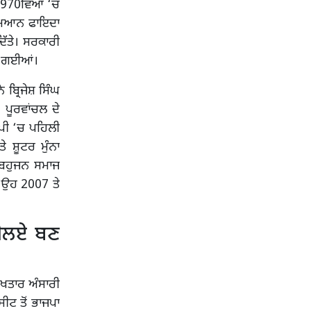
 1970ਵਿਆਂ ‘ਚ
ਦਰਮਿਆਨ ਫਾਇਦਾ
ਿੱਤੇ। ਸਰਕਾਰੀ
ਹੋ ਗਈਆਂ।
 ਬ੍ਰਿਜੇਸ਼ ਸਿੰਘ
ਪੂਰਵਾਂਚਲ ਦੇ
ੂਪੀ ‘ਚ ਪਹਿਲੀ
 ਸ਼ੂਟਰ ਮੁੰਨਾ
ਣ ਬਹੁਜਨ ਸਮਾਜ
। ਉਹ 2007 ਤੇ
ਮਐਲਏ ਬਣ
ੁਖਤਾਰ ਅੰਸਾਰੀ
ਟ ਤੋਂ ਭਾਜਪਾ