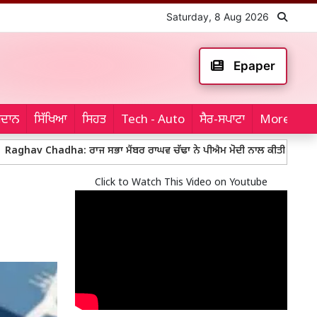
Saturday, 8 Aug 2026
Epaper
ਮੈਦਾਨ
ਸਿੱਖਿਆ
ਸਿਹਤ
Tech - Auto
ਸੈਰ-ਸਪਾਟਾ
More...
ha: ਰਾਜ ਸਭਾ ਮੈਂਬਰ ਰਾਘਵ ਚੱਢਾ ਨੇ ਪੀਐਮ ਮੋਦੀ ਨਾਲ ਕੀਤੀ ਮੁਲਾਕਾਤ, ਗੱਲਬਾਤ ਨੂੰ 
Click to Watch This Video on Youtube