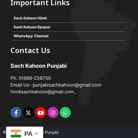
Important Links
Sach Kahoon Hindi
Sach Kahoon Epaper
WhatsApp Channel
Contact Us
Sach Kahoon Punjabi
Ph. 01666-238700
Email Us-
punjabisachkahoon@gmail.com
hindisachkahoon@gmail.com
,
© 2026 -
Sach Kahoon Punjabi
PA