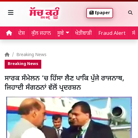
Epaper
ਦੇਸ਼
ਕੁੱਲ ਜਹਾਨ
ਸੂਬੇ
ਖੇਤੀਬਾੜੀ
Fraud Alert
ਸੱ
Breaking News
Breaking News
ਸਾਰਕ ਸੰਮੇਲਨ ‘ਚ ਹਿੱਸਾ ਲੈਣ ਪਾਕਿ ਪੁੱਜੇ ਰਾਜਨਾਥ,
ਜਿਹਾਦੀ ਸੰਗਠਨਾਂ ਵੱਲੋਂ ਪ੍ਰਦਰਸ਼ਨ