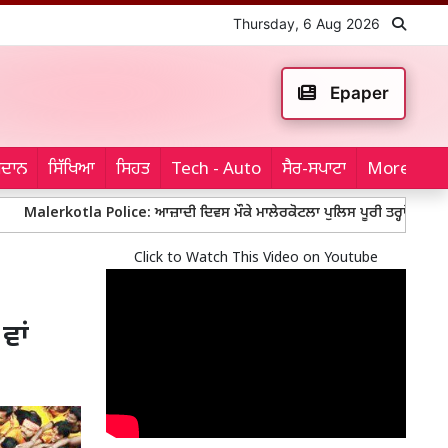
Thursday, 6 Aug 2026
Epaper
ਮੈਦਾਨ
ਸਿੱਖਿਆ
ਸਿਹਤ
Tech - Auto
ਸੈਰ-ਸਪਾਟਾ
More...
otla Police: ਆਜ਼ਾਦੀ ਦਿਵਸ ਮੌਕੇ ਮਾਲੇਰਕੋਟਲਾ ਪੁਲਿਸ ਪੂਰੀ ਤਰ੍ਹਾਂ ਚੌਕਸ, ਬੱਸ ਅੱਡਿ
Click to Watch This Video on Youtube
ਵਾਂ