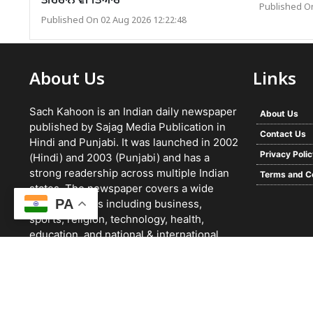
ਤਹਿਰਾਨ ਵੀ ਤਿਆਰ
Published On
Published On 02 Aug 2026 12:22:48
About Us
Links
Sach Kahoon is an Indian daily newspaper
About Us
published by Sajag Media Publication in
Contact Us
Hindi and Punjabi. It was launched in 2002
Privacy Poli
(Hindi) and 2003 (Punjabi) and has a
strong readership across multiple Indian
Terms and C
states. The newspaper covers a wide
PA
range of topics including business,
sports, religion, technology, health,
education, and national & international
news. It focuses on verified reporting and
unbiased journalism, with a team working
24/7 and a growing digital presence.