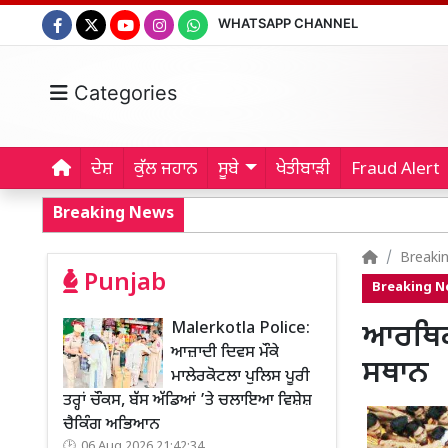
WHATSAPP CHANNEL
Categories
ਦੇਸ਼
ਕੁੱਲ ਜਹਾਨ
ਸੂਬੇ
ਖੇਤੀਬਾੜੀ
Fraud Alert
Breaking News
Breaki
Punjab
Breaking 
Malerkotla Police:
ਆਰਥਿਕ 
ਆਜ਼ਾਦੀ ਦਿਵਸ ਮੌਕੇ
ਸਥਾਨ
ਮਾਲੇਰਕੋਟਲਾ ਪੁਲਿਸ ਪੂਰੀ
ਤਰ੍ਹਾਂ ਚੌਕਸ, ਬੱਸ ਅੱਡਿਆਂ ’ਤੇ ਚਲਾਇਆ ਵਿਸ਼ੇਸ਼
ਚੈਕਿੰਗ ਅਭਿਆਨ
06 Aug 2026 21:42:34