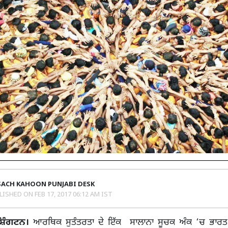
SACH KAHOON PUNJABI DESK
LISHED ON
FEB 17, 2017 06:12 AM IST
ਸ਼ਿੰਗਟਨ।
ਆਰਥਿਕ ਸੁਤੰਤਰਤਾ ਦੇ ਇੱਕ ਸਾਲਾਨਾ ਸੂਚਕ ਅੰਕ ‘ਚ ਭਾਰਤ