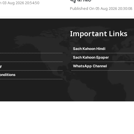
ਪੜ੍ਹੋ ਕੀ ਕਿਹਾ
 03 Aug 2026 20:54:50
Published On 05 Aug 2026 20:30:08
Important Links
Sach Kahoon Hindi
Sach Kahoon Epaper
cy
WhatsApp Channel
onditions