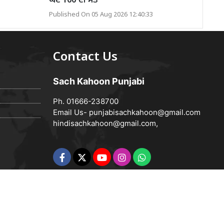
ਘੱਟ 100 ਦੀ ਮੌਤ
Published On 05 Aug 2026 12:40:33
Contact Us
Sach Kahoon Punjabi
Ph. 01666-238700
Email Us-
punjabisachkahoon@gmail.com
hindisachkahoon@gmail.com
,