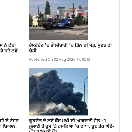
ਨੇ ਛੱਡੀ
ਰੈਸਟੋਰੈਂਟ 'ਚ ਗੋਲੀਬਾਰੀ ’ਚ ਤਿੰਨ ਦੀ ਮੌਤ, ਸ਼ੂਟਰ ਵੀ
 ਬਣੇ ਨਵੇਂ
ਢੇਰੀ
Published On 02 Aug 2026 17:18:13
ੀ ਦੇ ਟੈਸਟ
ਯੂਕਰੇਨ ਦੇ ਨਵੇਂ ਫੌਜ ਮੁਖੀ ਦੀ ਅਗਵਾਈ ਹੇਠ 21
ਡਾ ਬਿਆਨ,
ਜੁਲਾਈ ਤੋਂ ਰੂਸ 'ਤੇ ਹਮਲਿਆਂ 'ਚ ਵਾਧਾ, ਹੁਣ ਤੱਕ ਘੱਟੋ-