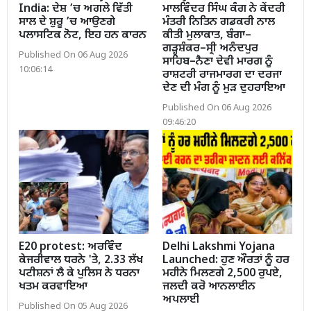
India: ਦੇਸ਼ ’ਚ ਅਗਲੇ ਵਿੱਤੀ
ਮਾਲਵਿੰਦਰ ਸਿੰਘ ਕੰਗ ਨੇ ਕੇਂਦਰੀ
ਸਾਲ ਦੇ ਸ਼ੁਰੂ ’ਚ ਆਉਣਗੇ
ਮੰਤਰੀ ਨਿਤਿਨ ਗਡਕਰੀ ਨਾਲ
ਪਲਾਸਟਿਕ ਨੋਟ, ਇਹ ਹਨ ਕਾਰਨ
ਕੀਤੀ ਮੁਲਾਕਾਤ, ਬੰਗਾ–
ਗੜ੍ਹਸ਼ੰਕਰ–ਸ੍ਰੀ ਅਨੰਦਪੁਰ
Published On 06 Aug 2026
ਸਾਹਿਬ–ਨੈਣਾ ਦੇਵੀ ਮਾਰਗ ਨੂੰ
10:06:14
ਰਾਸ਼ਟਰੀ ਰਾਜਮਾਰਗ ਦਾ ਦਰਜਾ
ਦੇਣ ਦੀ ਮੰਗ ਨੂੰ ਮੁੜ ਦੁਹਰਾਇਆ
Published On 06 Aug 2026
09:46:20
E20 protest: ਅਰਵਿੰਦ
Delhi Lakshmi Yojana
ਕੇਜਰੀਵਾਲ ਧਰਨੇ 'ਤੇ, 2.33 ਲੱਖ
Launched: ਹੁਣ ਔਰਤਾਂ ਨੂੰ ਹਰ
ਪਟੀਸ਼ਨਾਂ ਲੈ ਕੇ ਪੁਲਿਸ ਨੇ ਧਰਨਾ
ਮਹੀਨੇ ਮਿਲਣਗੇ 2,500 ਰੁਪਏ,
ਖਤਮ ਕਰਵਾਇਆ
ਜਲਦੀ ਕਰੋ ਆਨਲਾਈਨ
ਅਪਲਾਈ
Published On 05 Aug 2026