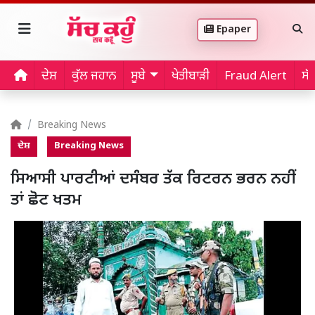
Epaper
ਦੇਸ਼
ਕੁੱਲ ਜਹਾਨ
ਸੂਬੇ
ਖੇਤੀਬਾੜੀ
Fraud Alert
ਸੱ
Breaking News
ਦੇਸ਼
Breaking News
ਸਿਆਸੀ ਪਾਰਟੀਆਂ ਦਸੰਬਰ ਤੱਕ ਰਿਟਰਨ ਭਰਨ ਨਹੀਂ
ਤਾਂ ਛੋਟ ਖਤਮ