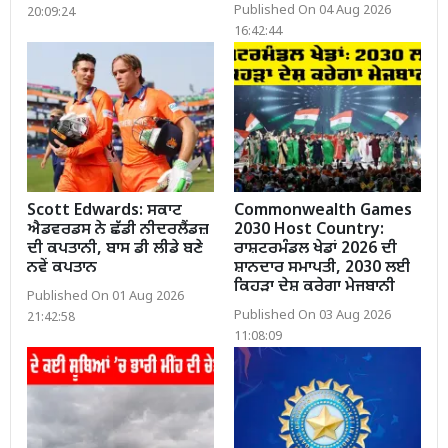
Published On 04 Aug 2026
20:09:24
16:42:44
Scott Edwards: ਸਕਾਟ
Commonwealth Games
ਐਡਵਰਡਸ ਨੇ ਛੱਡੀ ਨੀਦਰਲੈਂਡਜ਼
2030 Host Country:
ਦੀ ਕਪਤਾਨੀ, ਬਾਸ ਡੀ ਲੀਡੇ ਬਣੇ
ਰਾਸ਼ਟਰਮੰਡਲ ਖੇਡਾਂ 2026 ਦੀ
ਨਵੇਂ ਕਪਤਾਨ
ਸ਼ਾਨਦਾਰ ਸਮਾਪਤੀ, 2030 ਲਈ
ਕਿਹੜਾ ਦੇਸ਼ ਕਰੇਗਾ ਮੇਜਬਾਨੀ
Published On 01 Aug 2026
Published On 03 Aug 2026
21:42:58
11:08:09