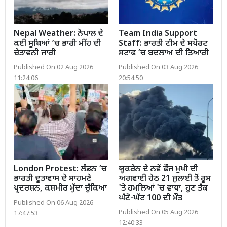
Nepal Weather: ਨੇਪਾਲ ਦੇ
Team India Support
ਕਈ ਸੂਬਿਆਂ ’ਚ ਭਾਰੀ ਮੀਂਹ ਦੀ
Staff: ਭਾਰਤੀ ਟੀਮ ਦੇ ਸਪੋਰਟ
ਚੇਤਾਵਨੀ ਜਾਰੀ
ਸਟਾਫ ’ਚ ਬਦਲਾਅ ਦੀ ਤਿਆਰੀ
Published On 02 Aug 2026
Published On 03 Aug 2026
11:24:06
20:54:50
London Protest: ਲੰਡਨ ’ਚ
ਯੂਕਰੇਨ ਦੇ ਨਵੇਂ ਫੌਜ ਮੁਖੀ ਦੀ
ਭਾਰਤੀ ਦੂਤਾਵਾਸ ਦੇ ਸਾਹਮਣੇ
ਅਗਵਾਈ ਹੇਠ 21 ਜੁਲਾਈ ਤੋਂ ਰੂਸ
ਪ੍ਰਦਰਸ਼ਨ, ਕਸ਼ਮੀਰ ਮੁੱਦਾ ਚੁੱਕਿਆ
'ਤੇ ਹਮਲਿਆਂ 'ਚ ਵਾਧਾ, ਹੁਣ ਤੱਕ
ਘੱਟੋ-ਘੱਟ 100 ਦੀ ਮੌਤ
Published On 06 Aug 2026
Published On 05 Aug 2026
17:47:53
12:40:33