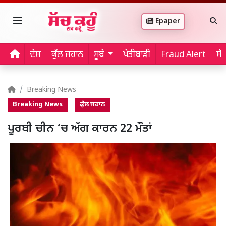
Epaper
ਦੇਸ਼
ਕੁੱਲ ਜਹਾਨ
ਸੂਬੇ
ਖੇਤੀਬਾੜੀ
Fraud Alert
ਸੱ
Breaking News
Breaking News
ਕੁੱਲ ਜਹਾਨ
ਪੂਰਬੀ ਚੀਨ ‘ਚ ਅੱਗ ਕਾਰਨ 22 ਮੌਤਾਂ