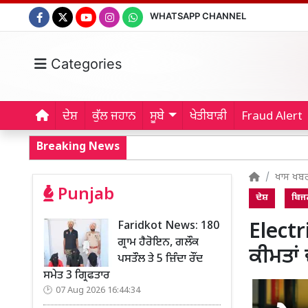
WHATSAPP CHANNEL
Categories
ਦੇਸ਼
ਕੁੱਲ ਜਹਾਨ
ਸੂਬੇ
ਖੇਤੀਬਾੜੀ
Fraud Alert
Breaking News
ਖਾਸ ਖਬ
Punjab
ਦੇਸ਼
ਬਿਜ
Faridkot News: 180
Electr
ਗ੍ਰਾਮ ਹੈਰੋਇਨ, ਗਲੌਕ
ਕੀਮਤਾਂ
ਪਸਤੌਲ ਤੇ 5 ਜ਼ਿੰਦਾ ਰੌਂਦ
ਸਮੇਤ 3 ਗ੍ਰਿਫਤਾਰ
07 Aug 2026 16:44:34