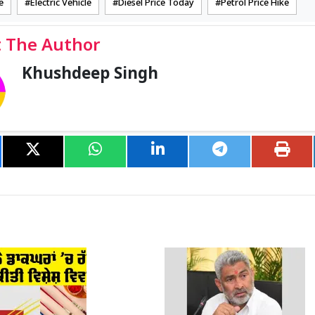
e
Electric Vehicle
Diesel Price Today
Petrol Price Hike
 The Author
Khushdeep Singh