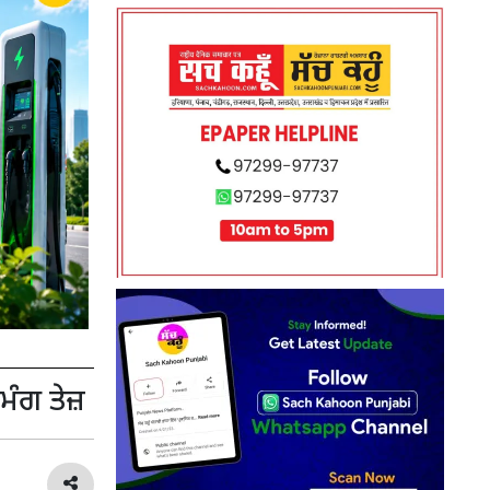
ਮੰਗ ਤੇਜ਼