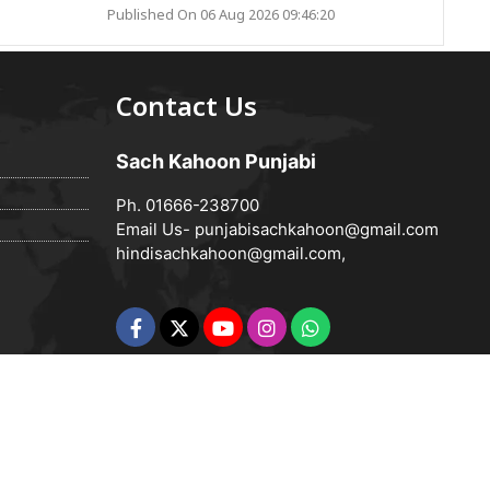
Published On 06 Aug 2026 09:46:20
Contact Us
Sach Kahoon Punjabi
Ph. 01666-238700
Email Us-
punjabisachkahoon@gmail.com
hindisachkahoon@gmail.com
,
Powered by
Vedanta Software