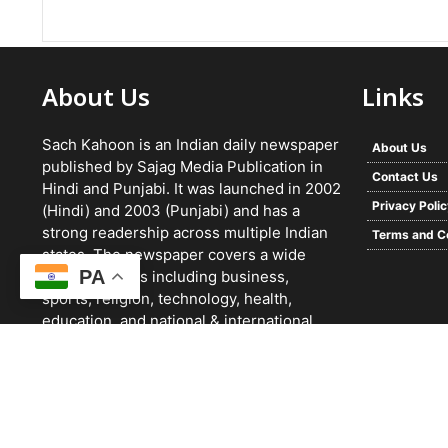
About Us
Links
Sach Kahoon is an Indian daily newspaper
About Us
published by Sajag Media Publication in
Contact Us
Hindi and Punjabi. It was launched in 2002
Privacy Poli
(Hindi) and 2003 (Punjabi) and has a
strong readership across multiple Indian
Terms and C
states. The newspaper covers a wide
PA
range of topics including business,
sports, religion, technology, health,
education, and national & international
news. It focuses on verified reporting and
unbiased journalism, with a team working
24/7 and a growing digital presence.
© 2026 -
Sach Kahoon Punjabi