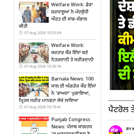
Welfare Work: ਡੇਰਾ
ਸ਼ਰਧਾਲੂਆਂ ਨੇ ਮੰਦਬੁੱਧੀ
ਔਰਤ ਦੀ ਸਾਂਭ-ਸੰਭਾਲ
ਕੀਤੀ
07 Aug 2026 10:33:04
Welfare Work:
ਕਰਤਾਰ ਕੌਰ ਇੰਸਾਂ ਬਣੇ
ਨੇਤਰਦਾਨੀ ਤੇ ਸਰੀਰਦਾਨੀ
07 Aug 2026 10:26:16
Barnala News: 100
ਸਾਲ ਦੀ ਅੰਗਰੇਜ਼ ਕੌਰ ਇੰਸਾਂ
ਨੇ ‘ਵਾਅਦਾ’ ਪੁਗਾਇਆ,
ਮ੍ਰਿਤਕ ਸਰੀਰ ਮਾਨਵਤਾ ਲੇਖੇ ਲਾਇਆ
07 Aug 2026 10:19:41
ਪੈਟਰੋਲ 
Punjab Congress
News: ਪੰਜਾਬ ਕਾਂਗਰਸ
BY