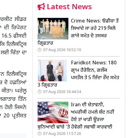
Latest News
ਮਾਰਕੀਟ ਲੀਡਰ
Crime News: ਓਡੀਸ਼ਾ ਤੋਂ
ਾ ਦੀ ਰਿਪੋਰਟ
ਲਿਆਂਦੇ ਜਾ ਰਹੇ 219 ਕਿਲੋ
ੰ 16.5 ਫੀਸਦੀ
ਗਾਂਜੇ ਸਮੇਤ ਦੋ ਤਸਕਰ
ਗ੍ਰਿਫ਼ਤਾਰ
 ਕਿ ਇਲੈਕਟ੍ਰਿਕ
07 Aug 2026 16:52:10
 ਲਈ ਚਿੰਤਾ ਦਾ
Faridkot News: 180
ਗ੍ਰਾਮ ਹੈਰੋਇਨ, ਗਲੌਕ
ਰਨ ਇਲੈਕਟ੍ਰਿਕ
ਪਸਤੌਲ ਤੇ 5 ਜ਼ਿੰਦਾ ਰੌਂਦ ਸਮੇਤ
ਚ ਦੋ ਹਫ਼ਤਿਆਂ
3 ਗ੍ਰਿਫਤਾਰ
ਕੀਤਾ। ਘਰੇਲੂ
07 Aug 2026 16:44:34
ਲਗਾਤਾਰ ਤਿੰਨ
Iran ਦੀ ਚੇਤਾਵਨੀ,
ਰਨ ਹੋਈ ਜਿਸਨੇ
ਅਮਰੀਕੀ ਹਮਲੇ ਬੰਦ ਨਹੀਂ
ਾ 20 ਪ੍ਰਤੀਸ਼ਤ
ਹੋਏ ਤਾਂ ਖਾੜੀ ਊਰਜਾ
ਬੁਨਿਆਦੀ ਢਾਂਚੇ 'ਤੇ ਹੋਵੇਗੀ ਜਵਾਬੀ ਕਾਰਵਾਈ
07 Aug 2026 11:57:26