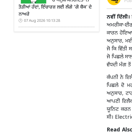
’ਚ ਅਨੁਸ਼ਾਸਨਹੀਣਤਾ ਨੇ
PUB
ਤੋੜੀਆਂ ਹੱਦਾਂ, ਇੰਚਾਰਜ਼ ਲਈ ਲੱਗੇ ‘ਗੋ ਬੈਕ’ ਦੇ
ਨਾਅਰੇ
ਨਵੀਂ ਦਿੱਲੀ।
07 Aug 2026 10:13:28
ਅਮਰੀਕਾ-ਈਰਾ
ਕਾਰਨ ਹੋਇਆ। 
ਅਨੁਸਾਰ, ਮਈ 
ਜੋ ਕਿ ਵਿੱਤੀ
ਜੋ ਪਿਛਲੇ ਸਾ
ਵੱਧਦੀ ਮੰਗ ਤੋ
ਕੰਪਨੀ ਨੇ ਇਲ
ਪਿਛਲੇ ਦੋ ਮ
ਅਨੁਸਾਰ, ਟਾਟ
ਆਪਣੀ ਇਲੈਕਟ੍
ਯੂਨਿਟ ਕਰਨ 
ਸੀ। Electr
Read Als