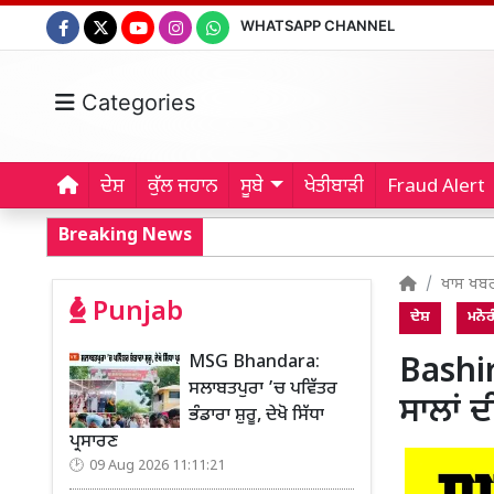
WHATSAPP CHANNEL
Categories
ਦੇਸ਼
ਕੁੱਲ ਜਹਾਨ
ਸੂਬੇ
ਖੇਤੀਬਾੜੀ
Fraud Alert
Breaking News
ਖਾਸ ਖਬ
Punjab
ਦੇਸ਼
ਮਨੋ
MSG Bhandara:
Bashi
ਸਲਾਬਤਪੁਰਾ ’ਚ ਪਵਿੱਤਰ
ਸਾਲਾਂ 
ਭੰਡਾਰਾ ਸ਼ੁਰੂ, ਦੇਖੋ ਸਿੱਧਾ
ਪ੍ਰਸਾਰਣ
09 Aug 2026 11:11:21